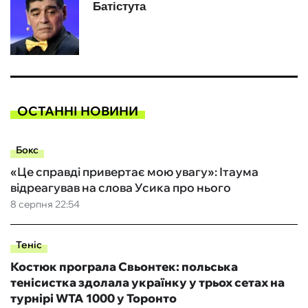
ОСТАННІ НОВИНИ
Бокс
«Це справді привертає мою увагу»: Ітаума
відреагував на слова Усика про нього
8 серпня 22:54
Теніс
Костюк програла Свьонтек: польська
тенісистка здолала українку у трьох сетах на
турнірі WTA 1000 у Торонто