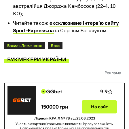
австралійця Джорджа Камбососа (22-4, 10
КО);
Читайте також
ексклюзивне інтерв’ю сайту
Sport-Express.ua
із Сергієм Богачуком.
Василь Ломаченко
Бокс
БУКМЕКЕРИ УКРАЇНИ
Реклама
GGbet
9.9
150000 грн
На сайт
Ліцензія КРАІЛ № 78 від 23.08.2023
Участь в азартних іграх може викликати ігрову залежність.
Дотримуйтеся правил (принципів) відповідальної гри