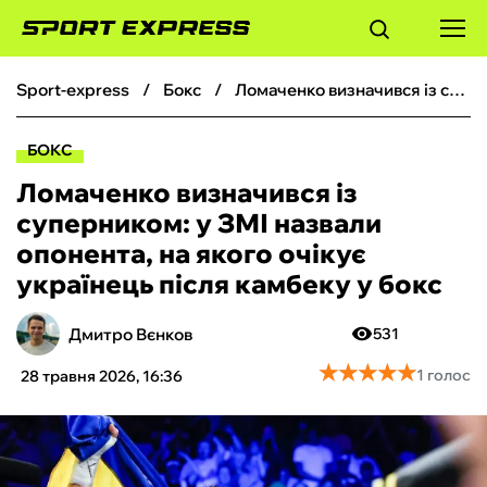
sport-express
бокс
Ломаченко визначився із суперником: у ЗМІ назвали опонента, на якого очікує українець після камбеку у бокс
ФУТБОЛ
БОКС
БАСКЕТБОЛ
Ломаченко визначився із
суперником: у ЗМІ назвали
БОКС
опонента, на якого очікує
українець після камбеку у бокс
ХОКЕЙ
Дмитро Вєнков
531
ТЕНІС
★
★
★
★
★
★
★
★
★
★
1 голос
28 травня 2026, 16:36
КІБЕРСПОРТ
ЧС-2026