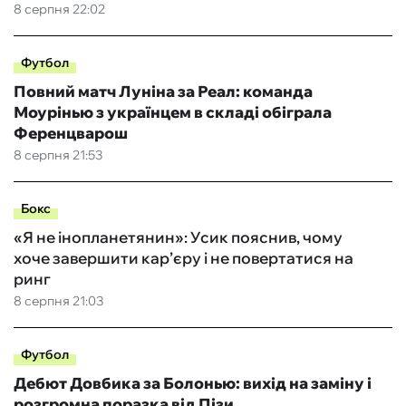
8 серпня 22:02
Футбол
Повний матч Луніна за Реал: команда
Моурінью з українцем в складі обіграла
Ференцварош
8 серпня 21:53
Бокс
«Я не інопланетянин»: Усик пояснив, чому
хоче завершити кар’єру і не повертатися на
ринг
8 серпня 21:03
Футбол
Дебют Довбика за Болонью: вихід на заміну і
розгромна поразка від Пізи