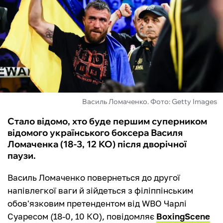
ФУТЗАЛ
ІНШІ
БУКМЕКЕРИ
Василь Ломаченко. Фото: Getty Images
Стало відомо, хто буде першим суперником
відомого українського боксера Василя
Ломаченка (18-3, 12 КО) після дворічної
паузи.
Василь Ломаченко повернеться до другої
напівлегкої ваги й зійдеться з філіппінським
обов'язковим претендентом від WBO Чарлі
Суаресом (18-0, 10 КО), повідомляє
BoxingScene