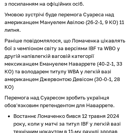
з посиланням на офіційних осіб.
Умовою зустрічі буде перемога Суареса над
американцем Мануелем Авілою (26-2-1, 9 КО) 11
липня.
Раніше повідомлялося, що Ломаченка цікавлять
бої з чемпіоном світу за версіями IBF та WBO у
другій напівлегкій ваговій категорії
мексиканцем Емануелем Наваррете (40-2-1, 33
КО) та володарем титулу WBA у легкій вазі
американцем Джервонтою Девісом (30-0-1, 28
КО)
Перемога над Суаресом зробить українця
обов'язковим претендентом для Наваррете.
Востаннє Ломаченко бився 12 травня 2024
року, коли у матчі за титул IBF у легкій вазі
технічним нокаутом в 11-му раунді здолав