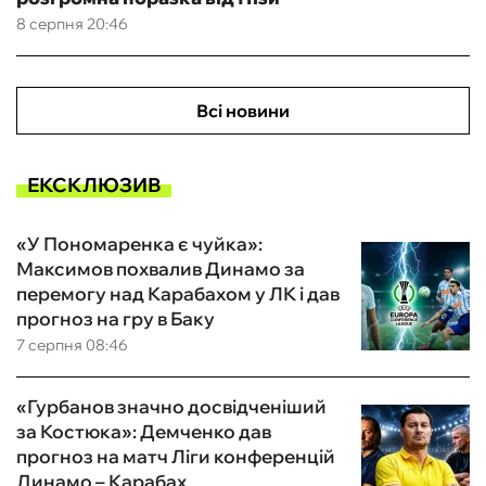
8 серпня 20:46
Всі новини
ЕКСКЛЮЗИВ
«У Пономаренка є чуйка»:
Максимов похвалив Динамо за
перемогу над Карабахом у ЛК і дав
прогноз на гру в Баку
7 серпня 08:46
«Гурбанов значно досвідченіший
за Костюка»: Демченко дав
прогноз на матч Ліги конференцій
Динамо – Карабах