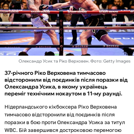
ФУТЗАЛ
ІНШІ
БУКМЕКЕРИ
Олександр Усик та Ріко Верховен. Фото: Getty Images
37-річного Ріко Верховена тимчасово
відсторонили від поєдинків після поразки від
Олександра Усика, в якому українець
переміг технічним нокаутом в 11-му раунді.
Нідерландського кікбоксера Ріко Верховена
тимчасово відсторонили від поєдинків після
поразки в бою проти Олександра Усика за титул
WBC. Бій завершився достроковою перемогою