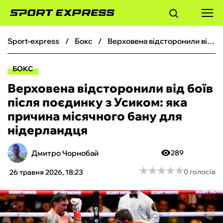
sport-express
бокс
Верховена відсторонили від боїв після поєдинку з Усиком: яка причина місячного бану для нідерландця
ФУТБОЛ
БОКС
БАСКЕТБОЛ
Верховена відсторонили від боїв
після поєдинку з Усиком: яка
БОКС
причина місячного бану для
нідерландця
ХОКЕЙ
Дмитро Чорнобай
289
ТЕНІС
★
★
★
★
★
★
★
★
★
★
0 голосів
26 травня 2026, 18:23
КІБЕРСПОРТ
ЧС-2026