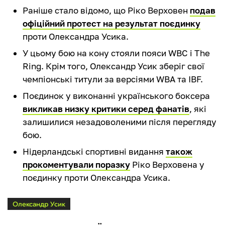
Раніше стало відомо, що Ріко Верховен
подав
офіційний протест на результат поєдинку
проти Олександра Усика.
У цьому бою на кону стояли пояси WBC і The
Ring. Крім того, Олександр Усик зберіг свої
чемпіонські титули за версіями WBA та IBF.
Поєдинок у виконанні українського боксера
викликав низку критики серед фанатів
, які
залишилися незадоволеними після перегляду
бою.
Нідерландські спортивні видання
також
прокоментували поразку
Ріко Верховена у
поєдинку проти Олександра Усика.
Олександр Усик