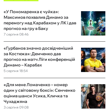
«У Пономаренка є чуйка»:
Максимов похвалив Динамо за
перемогу над Карабахом у ЛК і дав
прогноз на гру в Баку
7 серпня 08:46
«Гурбанов значно досвідченіший
за Костюка»: Демченко дав
прогноз на матч Ліги конференцій
Динамо – Карабах
5 серпня 18:54
«Для мене Ломаченко – номер
один у світовому боксі»: Сенченко
оцінив шанси Усика, Кличка та
Чухаджяна
3 серпня 09:08