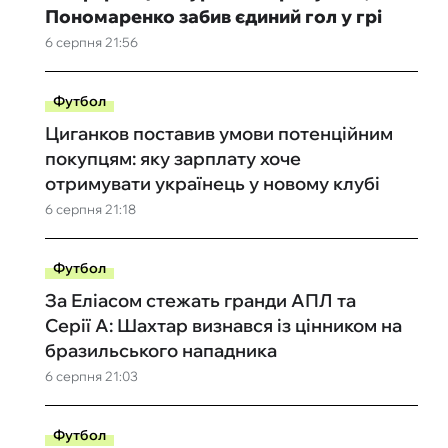
Пономаренко забив єдиний гол у грі
6 серпня 21:56
Футбол
Циганков поставив умови потенційним
покупцям: яку зарплату хоче
отримувати українець у новому клубі
6 серпня 21:18
Футбол
За Еліасом стежать гранди АПЛ та
Серії А: Шахтар визнався із цінником на
бразильського нападника
6 серпня 21:03
Футбол