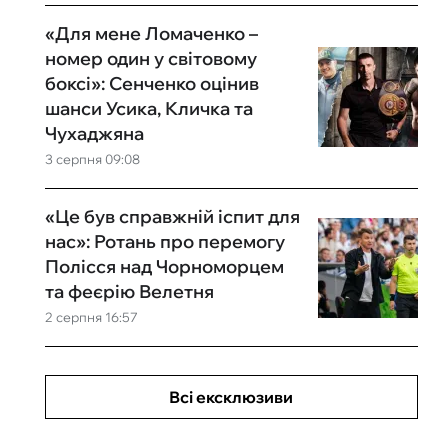
«Для мене Ломаченко –
номер один у світовому
боксі»: Сенченко оцінив
шанси Усика, Кличка та
Чухаджяна
3 серпня 09:08
«Це був справжній іспит для
нас»: Ротань про перемогу
Полісся над Чорноморцем
та феєрію Велетня
2 серпня 16:57
Всі ексклюзиви