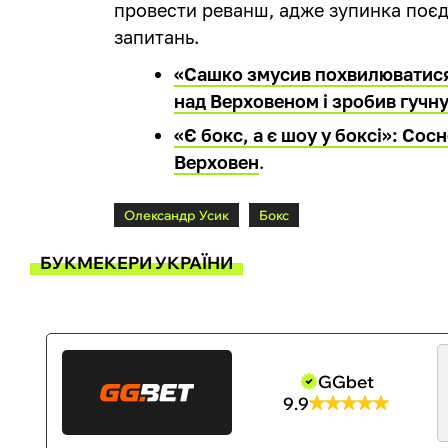
провести реванш, адже зупинка поє
запитань.
«Сашко змусив похвилюватися
над Верховеном і зробив гучн
«Є бокс, а є шоу у боксі»: Сос
Верховен
.
Олександр Усик
Бокс
БУКМЕКЕРИ УКРАЇНИ
GGbet
9.9