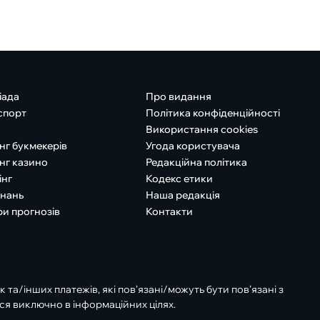
іада
Про видання
спорт
Політика конфіденційності
Використання cookies
нг букмекерів
Угода користувача
нг казино
Редакційна політика
інг
Кодекс етики
знань
Наша редакція
ри прогнозів
Контакти
к та/інших платежів, які пов’язані/можуть бути пов’язані з
ся виключно в інформаційних цілях.