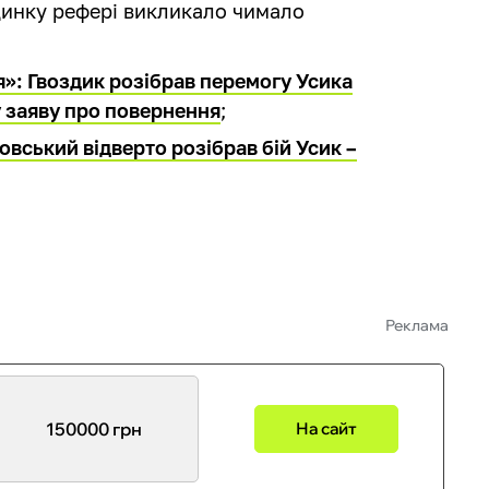
динку рефері викликало чимало
»: Гвоздик розібрав перемогу Усика
у заяву про повернення
;
новський відверто розібрав бій Усик –
Реклама
150000 грн
На сайт