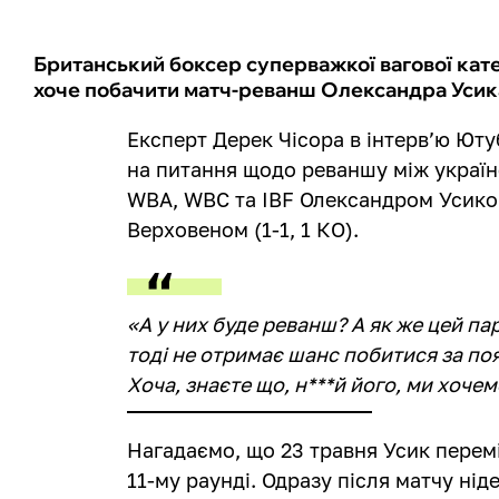
Британський боксер суперважкої вагової катег
хоче побачити матч-реванш Олександра Усика
Експерт Дерек Чісора в інтерв’ю Ют
на питання щодо реваншу між україн
WBA, WBC та IBF Олександром Усиком
Верховеном (1-1, 1 КО).
«А у них буде реванш? А як же цей пар
тоді не отримає шанс побитися за по
Хоча, знаєте що, н***й його, ми хоче
Нагадаємо, що 23 травня Усик перем
11-му раунді. Одразу після матчу ні