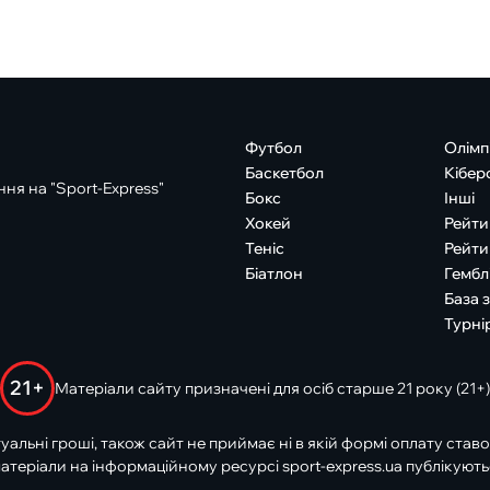
Футбол
Олімп
Баскетбол
Кібер
ня на "Sport-Express"
Бокс
Інші
Хокей
Рейти
Теніс
Рейти
Біатлон
Гембл
База 
Турні
21+
Матеріали сайту призначені для осіб старше 21 року (21+)
туальні гроші, також сайт не приймає ні в якій формі оплату ставо
атеріали на інформаційному ресурсі sport-express.ua публікують