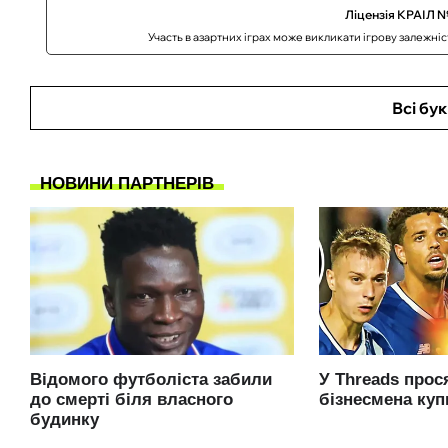
Ліцензія КРАІЛ №
Участь в азартних іграх може викликати ігрову залежні
Всі бу