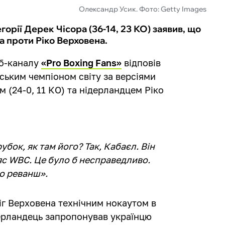
Олександр Усик. Фото: Getty Images
орії Дерек Чісора (36-14, 23 КО) заявив, що
 проти Ріко Верховена.
уб-каналу
«Pro Boxing Fans»
відповів
ським чемпіоном світу за версіями
 (24-0, 11 КО) та нідерландцем Ріко
убок, як там його? Так, Кабаєл. Він
яс WBC. Це було б несправедливо.
мо реванш».
іг Верховена технічним нокаутом в
дерландець запропонував українцю