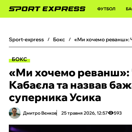
ФУТБОЛ
БА
sport-express
бокс
БОКС
«Ми хочемо реванш»: 
Кабаєла та назвав ба
суперника Усика
Дмитро Вєнков
25 травня 2026, 12:57
593