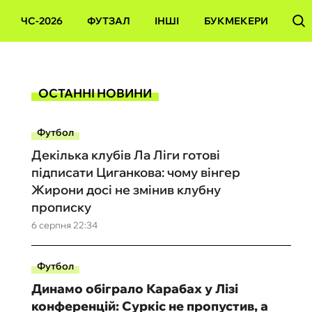
ЧС-2026
ФУТЗАЛ
ІНШІ
БУКМЕКЕРИ
ОСТАННІ НОВИНИ
Футбол
Декілька клубів Ла Ліги готові
підписати Циганкова: чому вінгер
Жирони досі не змінив клубну
прописку
6 серпня 22:34
Футбол
Динамо обіграло Карабах у Лізі
конференцій: Суркіс не пропустив, а