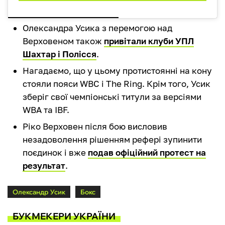
Олександра Усика з перемогою над
Верховеном також
привітали клуби УПЛ
Шахтар і Полісся
.
Нагадаємо, що у цьому протистоянні на кону
стояли пояси WBC і The Ring. Крім того, Усик
зберіг свої чемпіонські титули за версіями
WBA та IBF.
Ріко Верховен після бою висловив
незадоволення рішенням рефері зупинити
поєдинок і вже
подав офіційний протест на
результат
.
Олександр Усик
Бокс
БУКМЕКЕРИ УКРАЇНИ