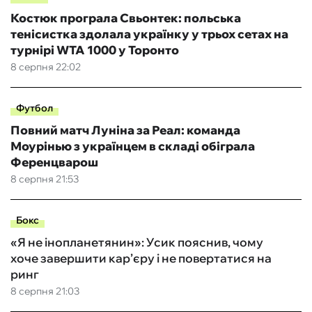
Костюк програла Свьонтек: польська
тенісистка здолала українку у трьох сетах на
турнірі WTA 1000 у Торонто
8 серпня 22:02
Футбол
Повний матч Луніна за Реал: команда
Моурінью з українцем в складі обіграла
Ференцварош
8 серпня 21:53
Бокс
«Я не інопланетянин»: Усик пояснив, чому
хоче завершити кар’єру і не повертатися на
ринг
8 серпня 21:03