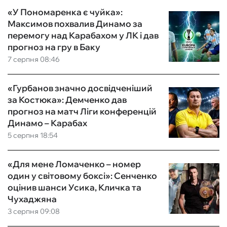
«У Пономаренка є чуйка»:
Максимов похвалив Динамо за
перемогу над Карабахом у ЛК і дав
прогноз на гру в Баку
7 серпня 08:46
«Гурбанов значно досвідченіший
за Костюка»: Демченко дав
прогноз на матч Ліги конференцій
Динамо – Карабах
5 серпня 18:54
«Для мене Ломаченко – номер
один у світовому боксі»: Сенченко
оцінив шанси Усика, Кличка та
Чухаджяна
3 серпня 09:08