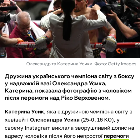
ФУТЗАЛ
ІНШІ
БУКМЕКЕРИ
Олександр та Катерина Усики. Фото: Getty Images
Дружина українського чемпіона світу з боксу
у надважкій вазі Олександра Усика,
Катерина, показала фотографію з чоловіком
після перемоги над Ріко Верховеном.
Катерина Усик
, яка є дружиною чемпіона світу в
хевівейті
Олександра Усика
(25-0, 16 КО), у
своєму Instagram виклала зворушливий допис на
адресу чоловіка після його непростої
перемоги