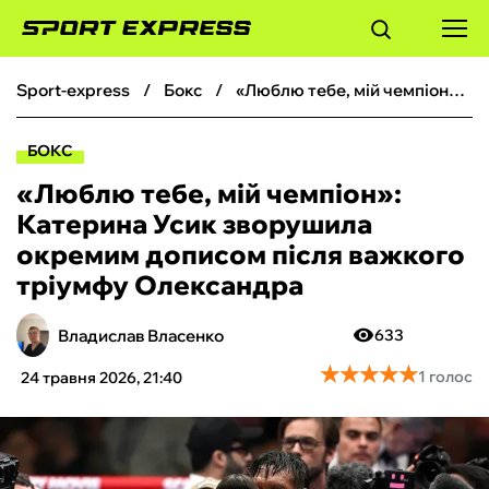
sport-express
бокс
«Люблю тебе, мій чемпіон»: Катерина Усик зворушила окремим дописом після важкого тріумфу Олександра
ФУТБОЛ
БОКС
БАСКЕТБОЛ
«Люблю тебе, мій чемпіон»:
Катерина Усик зворушила
БОКС
окремим дописом після важкого
тріумфу Олександра
ХОКЕЙ
Владислав Власенко
633
ТЕНІС
★
★
★
★
★
★
★
★
★
★
1 голос
24 травня 2026, 21:40
КІБЕРСПОРТ
ЧС-2026