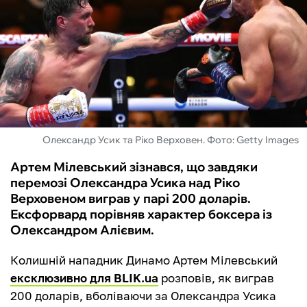
ФУТЗАЛ
ІНШІ
БУКМЕКЕРИ
Олександр Усик та Ріко Верховен. Фото: Getty Images
Артем Мілевський зізнався, що завдяки
перемозі Олександра Усика над Ріко
Верховеном виграв у парі 200 доларів.
Ексфорвард порівняв характер боксера із
Олександром Алієвим.
Колишній нападник Динамо Артем Мілевський
ексклюзивно для BLIK.ua
розповів, як виграв
200 доларів, вболіваючи за Олександра Усика