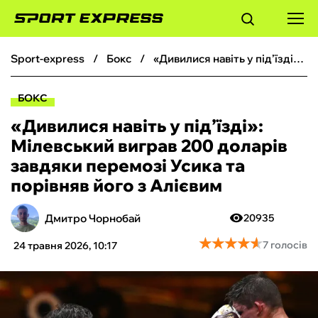
sport-express
бокс
«Дивилися навіть у під’їзді»: Мілевський виграв 200 доларів завдяки перемозі Усика та порівняв його з Алієвим
ФУТБОЛ
БОКС
БАСКЕТБОЛ
«Дивилися навіть у під’їзді»:
Мілевський виграв 200 доларів
БОКС
завдяки перемозі Усика та
порівняв його з Алієвим
ХОКЕЙ
Дмитро Чорнобай
20935
ТЕНІС
★
★
★
★
★
★
★
★
★
★
7 голосів
24 травня 2026, 10:17
КІБЕРСПОРТ
ЧС-2026