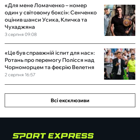
«Для мене Ломаченко – номер
один у світовому боксі»: Сенченко
оцінив шанси Усика, Кличка та
Чухаджяна
3 серпня 09:08
«Це був справжній іспит для нас»:
Ротань про перемогу Полісся над
Чорноморцем та феєрію Велетня
2 серпня 16:57
Всі ексклюзиви