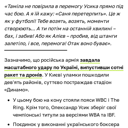
«Таміла не повірила в перемогу Усика прямо під
час бою. А я їй кажу: «Саня перетерпить». Це ж
як у футболі! Тебе возять, возять, моменти
створюють... А ти потім на останній хвилині –
бах, і забив! Або як Алієв – пробив, від штанги
залетіло, і все, перемога! Отак воно буває».
Зазначимо, що російська армія
завдала
масштабного удару по Україні, випустивши сотні
ракет та дронів
. У Києві уламки пошкодили
дев'ять районів, суттєво постраждав стадіон
«Динамо».
У цьому бою на кону стояли пояси WBC і The
Ring. Крім того, Олександр Усик зберіг свої
чемпіонські титули за версіями WBA та IBF.
Поєдинок у виконанні українського боксера