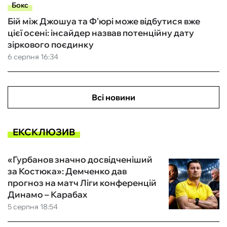
Бокс
Бій між Джошуа та Ф'юрі може відбутися вже
цієї осені: інсайдер назвав потенційну дату
зіркового поєдинку
6 серпня 16:34
Всі новини
ЕКСКЛЮЗИВ
«Гурбанов значно досвідченіший
за Костюка»: Демченко дав
прогноз на матч Ліги конференцій
Динамо – Карабах
5 серпня 18:54