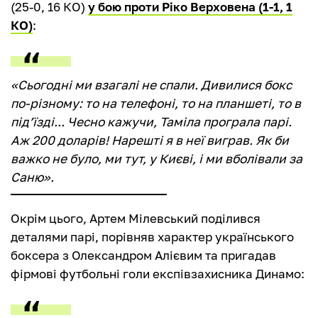
(25-0, 16 КО)
у бою проти Ріко Верховена (1-1, 1
КО)
:
«Сьогодні ми взагалі не спали. Дивилися бокс
по-різному: то на телефоні, то на планшеті, то в
під’їзді... Чесно кажучи, Таміла програла парі.
Аж 200 доларів! Нарешті я в неї виграв. Як би
важко не було, ми тут, у Києві, і ми вболівали за
Саню».
Окрім цього, Артем Мілевський поділився
деталями парі, порівняв характер українського
боксера з Олександром Алієвим та пригадав
фірмові футбольні голи експівзахисника Динамо: