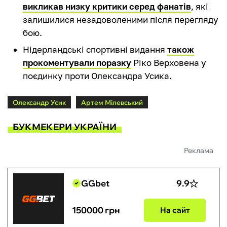
викликав низку критики серед фанатів
, які
залишилися незадоволеними після перегляду
бою.
Нідерландські спортивні видання
також
прокоментували поразку
Ріко Верховена у
поєдинку проти Олександра Усика.
Олександр Усик
Артем Мілевський
БУКМЕКЕРИ УКРАЇНИ
Реклама
GGbet
9.9
150000 грн
На сайт