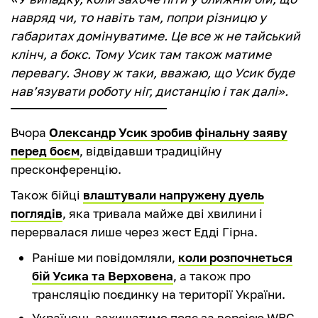
навряд чи, то навіть там, попри різницю у
габаритах домінуватиме. Це все ж не тайський
клінч, а бокс. Тому Усик там також матиме
перевагу. Знову ж таки, вважаю, що Усик буде
нав’язувати роботу ніг, дистанцію і так далі».
Вчора
Олександр Усик зробив фінальну заяву
перед боєм
, відвідавши традиційну
пресконференцію.
Також бійці
влаштували напружену дуель
поглядів
, яка тривала майже дві хвилини і
перервалася лише через жест Едді Гірна.
Раніше ми повідомляли,
коли розпочнеться
бій Усика та Верховена
, а також про
трансляцію поєдинку на території України.
Українець захищатиме пояс за версією WBC,