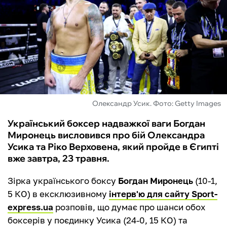
ФУТЗАЛ
ІНШІ
БУКМЕКЕРИ
Олександр Усик. Фото: Getty Images
Український боксер надважкої ваги Богдан
Миронець висловився про бій Олександра
Усика та Ріко Верховена, який пройде в Єгипті
вже завтра, 23 травня.
Зірка українського боксу
Богдан Миронець
(10-1,
5 КО) в ексклюзивному
інтерв'ю для сайту Sport-
express.ua
розповів, що думає про шанси обох
боксерів у поєдинку Усика (24-0, 15 КО) та