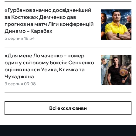
«Гурбанов значно досвідченіший
за Костюка»: Демченко дав
прогноз на матч Ліги конференцій
Динамо – Карабах
5 серпня 18:54
«Для мене Ломаченко – номер
один у світовому боксі»: Сенченко
оцінив шанси Усика, Кличка та
Чухаджяна
3 серпня 09:08
Всі ексклюзиви