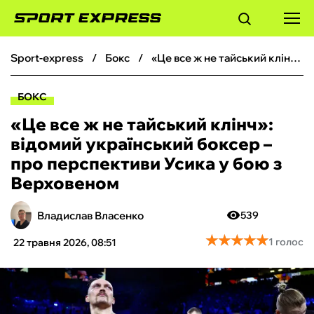
sport-express
бокс
«‎Це все ж не тайський клінч»: відомий український боксер – про перспективи Усика у бою з Верховеном
ФУТБОЛ
БОКС
БАСКЕТБОЛ
«‎Це все ж не тайський клінч»:
відомий український боксер –
БОКС
про перспективи Усика у бою з
Верховеном
ХОКЕЙ
Владислав Власенко
539
ТЕНІС
★
★
★
★
★
★
★
★
★
★
1 голос
22 травня 2026, 08:51
КІБЕРСПОРТ
ЧС-2026