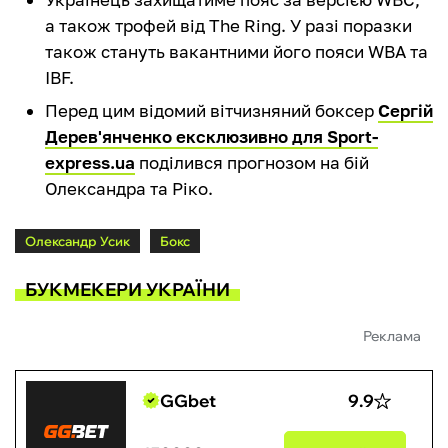
а також трофей від The Ring. У разі поразки
також стануть вакантними його пояси WBA та
IBF.
Перед цим відомий вітчизняний боксер
Сергій
Дерев'янченко ексклюзивно для Sport-
express.ua
поділився прогнозом на бій
Олександра та Ріко.
Олександр Усик
Бокс
БУКМЕКЕРИ УКРАЇНИ
Реклама
GGbet
9.9