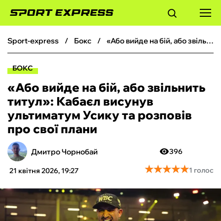
sport-express
бокс
«Або вийде на бій, або звільнить титул»: Кабаєл висунув ультиматум Усику та розповів про свої плани
ФУТБОЛ
БОКС
БАСКЕТБОЛ
«Або вийде на бій, або звільнить
титул»: Кабаєл висунув
БОКС
ультиматум Усику та розповів
про свої плани
ХОКЕЙ
Дмитро Чорнобай
396
ТЕНІС
★
★
★
★
★
★
★
★
★
★
1 голос
21 квітня 2026, 19:27
КІБЕРСПОРТ
ЧС-2026