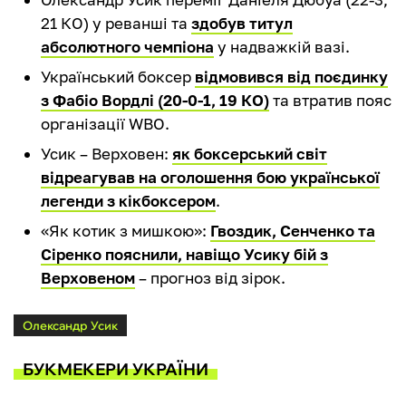
21 КО) у реванші та
здобув титул
абсолютного чемпіона
у надважкій вазі.
Український боксер
відмовився від поєдинку
з Фабіо Вордлі (20-0-1, 19 КО)
та втратив пояс
організації WBO.
Усик – Верховен:
як боксерський світ
відреагував на оголошення бою української
легенди з кікбоксером
.
«Як котик з мишкою»:
Гвоздик, Сенченко та
Сіренко пояснили, навіщо Усику бій з
Верховеном
– прогноз від зірок.
Олександр Усик
БУКМЕКЕРИ УКРАЇНИ