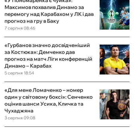
«У Пономаренка є чуйка»:
Максимов похвалив Динамо за
перемогу над Карабахом у ЛК і дав
прогноз на гру в Баку
7 серпня 08:46
«Гурбанов значно досвідченіший
за Костюка»: Демченко дав
прогноз на матч Ліги конференцій
Динамо – Карабах
5 серпня 18:54
«Для мене Ломаченко – номер
один у світовому боксі»: Сенченко
оцінив шанси Усика, Кличка та
Чухаджяна
3 серпня 09:08