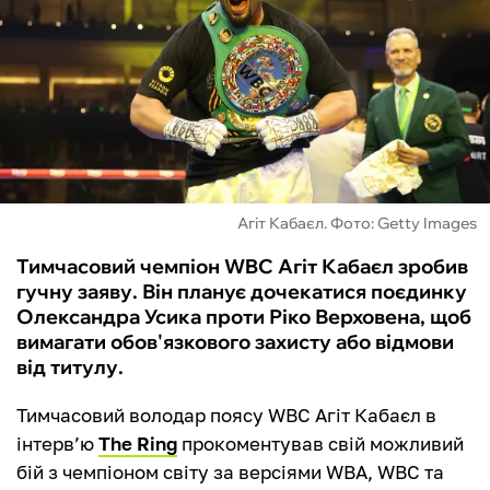
ФУТЗАЛ
ІНШІ
БУКМЕКЕРИ
Агіт Кабаєл. Фото: Getty Images
Тимчасовий чемпіон WBC Агіт Кабаєл зробив
гучну заяву. Він планує дочекатися поєдинку
Олександра Усика проти Ріко Верховена, щоб
вимагати обов'язкового захисту або відмови
від титулу.
Тимчасовий володар поясу WBC Агіт Кабаєл в
інтерв’ю
The Ring
прокоментував свій можливий
бій з чемпіоном світу за версіями WBA, WBC та