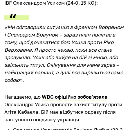
IBF Олександром Усиком (24-0, 15 КО):
«Ми обговорили ситуацію з Френком Ворреном
і Спенсером Брауном – зараз план полягає в
тому, щоб дочекатися бою Усика проти Ріко
Верховена. Я просто чекаю, поки все стане
зрозуміло: Усик або вийде на бій зі мною, або
звільнить титул. Очікування для мене зараз –
найкращий варіант, а далі все вирішиться саме
собою».
Нагадаємо, що
WBC офіційно зобов’язала
Олександра Усика провести захист титулу проти
Агіта Кабаєла. Бій має відбутися одразу після
наступного поєдинку українця.
Олександр Усик переміг Даніеля Дюбуа (22-3,