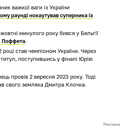
ник важкої ваги із України
ому раунді нокаутував суперника із
овтні минулого року бився у Бельгії
ні Лоффета
.
 році став чемпіоном України. Через
й титул, поступившись у фіналі Юрію
ець провів 2 вересня 2023 року. Тоді
вав свого земляка Дмитра Клочка.
Реклама