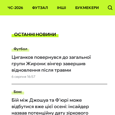
ЧС-2026
ФУТЗАЛ
ІНШІ
БУКМЕКЕРИ
ОСТАННІ НОВИНИ
Футбол
Циганков повернувся до загальної
групи Жирони: вінгер завершив
відновлення після травми
6 серпня 16:57
Бокс
Бій між Джошуа та Ф'юрі може
відбутися вже цієї осені: інсайдер
назвав потенційну дату зіркового