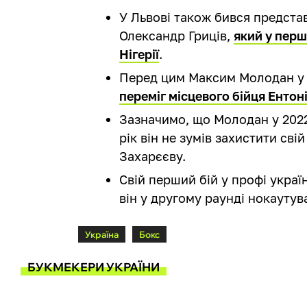
У Львові також бився представ
Олександр Гриців,
який у перш
Нігерії
.
Перед цим Максим Молодан у ж
переміг місцевого бійця Енто
Зазначимо, що Молодан у 2022
рік він не зумів захистити сві
Захарєєву.
Свій перший бій у профі україн
він у другому раунді нокауту
Україна
Бокс
БУКМЕКЕРИ УКРАЇНИ