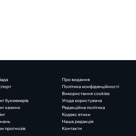
іада
Про видання
спорт
Політика конфіденційності
Використання cookies
нг букмекерів
Угода користувача
нг казино
Редакційна політика
інг
Кодекс етики
знань
Наша редакція
ри прогнозів
Контакти