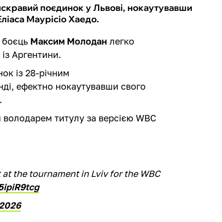
скравий поєдинок у Львові, нокаутувавши
Еліаса Маурісіо Хаедо.
й боєць
Максим Молодан
легко
о
із Аргентини.
ок із 28-річним
ді, ефектно нокаутувавши свого
.
 володарем титулу за версією WBC
t the tournament in Lviv for the WBC
5ipiR9tcg
 2026