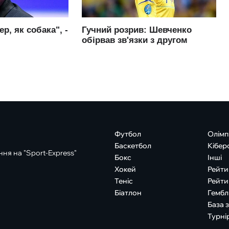
Футбол
Олімп
Баскетбол
Кібер
ня на "Sport-Express"
Бокс
Інші
Хокей
Рейти
Теніс
Рейти
Біатлон
Гембл
База 
Турні