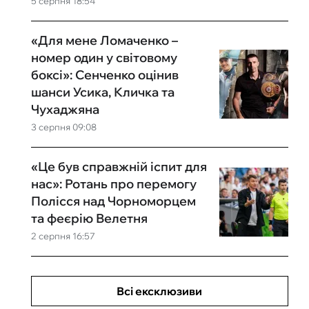
5 серпня 18:54
«Для мене Ломаченко –
номер один у світовому
боксі»: Сенченко оцінив
шанси Усика, Кличка та
Чухаджяна
3 серпня 09:08
«Це був справжній іспит для
нас»: Ротань про перемогу
Полісся над Чорноморцем
та феєрію Велетня
2 серпня 16:57
Всі ексклюзиви