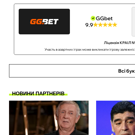
GGbet
9.9
Ліцензія КРАІЛ №
Участь в азартних іграх може викликати ігрову залежні
Всі бу