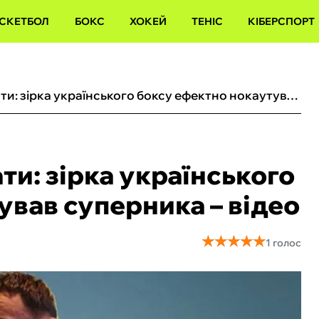
СКЕТБОЛ
БОКС
ХОКЕЙ
ТЕНІС
КІБЕРСПОРТ
Впав обличчям на канати: зірка українського боксу ефектно нокаутував суперника – відео
ти: зірка українського
ував суперника – відео
★
★
★
★
★
★
★
★
★
★
1 голос