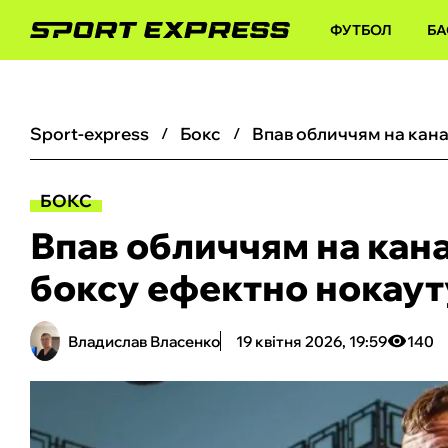
ФУТБОЛ
БА
sport-express
бокс
БОКС
Впав обличчям на кана
боксу ефектно нокаут
Владислав Власенко
19 квітня 2026, 19:59
140