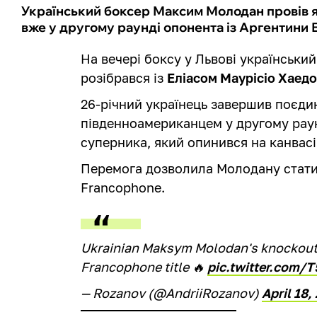
Український боксер Максим Молодан провів я
вже у другому раунді опонента із Аргентини 
На вечері боксу у Львові українськи
розібрався із
Еліасом Маурісіо Хаед
26-річний українець завершив поєдин
південноамериканцем у другому раун
суперника, який опинився на канвасі
Перемога дозволила Молодану стати
Francophone.
Ukrainian Maksym Molodan's knockout a
Francophone title 🔥
pic.twitter.com/T
— Rozanov (@AndriiRozanov)
April 18,