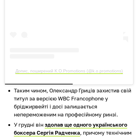
Допис, поширений K.O.Promotions (@k.o.promotions)
Таким чином, Олександр Гриців захистив свій
титул за версією WBC Francophone у
бріджирвейті і досі залишається
непереможеним на професійному ринзі.
У грудні він
здолав ще одного українського
боксера Сергія Радченка
, причому технічним