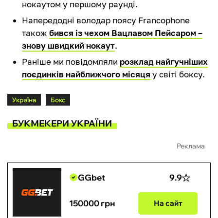
нокаутом у першому раунді.
Напередодні володар поясу Francophone
також
бився із чехом Вацлавом Пейсаром –
знову швидкий нокаут
.
Раніше ми повідомляли
розклад найгучніших
поєдинків найближчого місяця
у світі боксу.
Україна
Бокс
БУКМЕКЕРИ УКРАЇНИ
Реклама
GGbet
9.9
150000 грн
На сайт