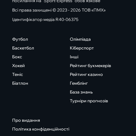
посилання на "Sport-Express" обов'язкове
Всі права захищені © 2023 - 2026 ТОВ «ПМХ»
Ідентифікатор медіа R40-06375
Футбол
Олімпіада
Баскетбол
Кіберспорт
Бокс
Інші
Хокей
Рейтинг букмекерів
Теніс
Рейтинг казино
Біатлон
Гемблінг
База знань
Турніри прогнозів
Про видання
Політика конфіденційності