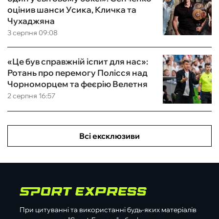
оцінив шанси Усика, Кличка та
Чухаджяна
3 серпня 09:08
«Це був справжній іспит для нас»:
Ротань про перемогу Полісся над
Чорноморцем та феєрію Велетня
2 серпня 16:57
Всі ексклюзиви
При цитуванні та використанні будь-яких матеріалів