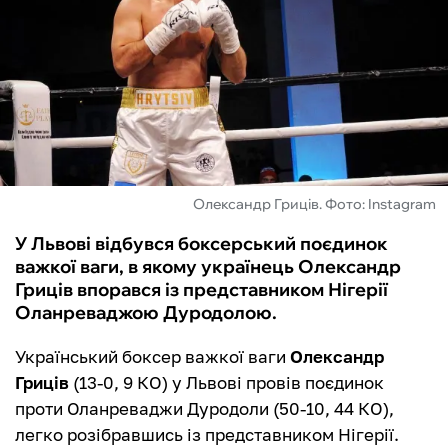
ФУТЗАЛ
ІНШІ
БУКМЕКЕРИ
Олександр Гриців. Фото: Instagram
У Львові відбувся боксерський поєдинок
важкої ваги, в якому українець Олександр
Гриців впорався із представником Нігерії
Оланреваджою Дуродолою.
Український боксер важкої ваги
Олександр
Гриців
(13-0, 9 КО) у Львові провів поєдинок
проти Оланреваджи Дуродоли (50-10, 44 КО),
легко розібравшись із представником Нігерії.