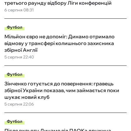
третього раунду відбору Ліги конференцій
6 серпня 08:31
Футбол
Мільйон євро не допоміг: Динамо отримало
відмову у трансфері колишнього захисника
збірної Англії
5 серпня 22:40
Футбол
Зінченко готується до повернення: гравець
збірної України показав, чим займається поки
шукає новий клуб
5 серпня 22:06
Футбол
Після вильоту Динамо від ПАОКа дружина