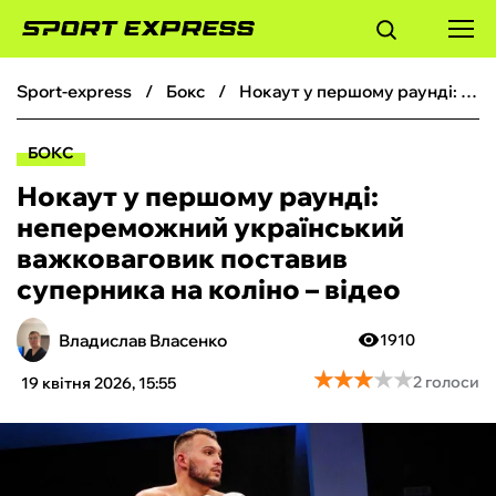
sport-express
бокс
Нокаут у першому раунді: непереможний український важковаговик поставив суперника на коліно – відео
ФУТБОЛ
БОКС
БАСКЕТБОЛ
Нокаут у першому раунді:
непереможний український
БОКС
важковаговик поставив
суперника на коліно – відео
ХОКЕЙ
Владислав Власенко
1910
ТЕНІС
★
★
★
★
★
★
★
★
★
★
2 голоси
19 квітня 2026, 15:55
КІБЕРСПОРТ
ЧС-2026