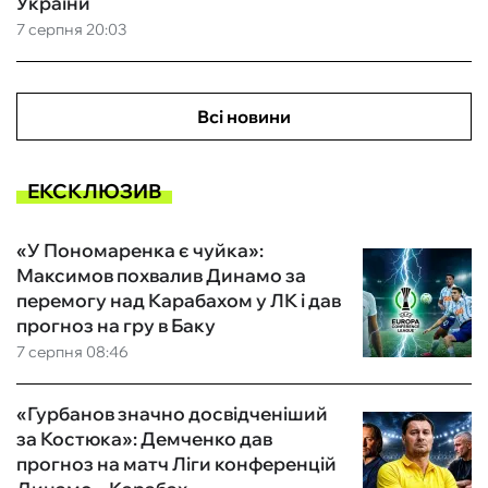
України
7 серпня 20:03
Всі новини
ЕКСКЛЮЗИВ
«У Пономаренка є чуйка»:
Максимов похвалив Динамо за
перемогу над Карабахом у ЛК і дав
прогноз на гру в Баку
7 серпня 08:46
«Гурбанов значно досвідченіший
за Костюка»: Демченко дав
прогноз на матч Ліги конференцій