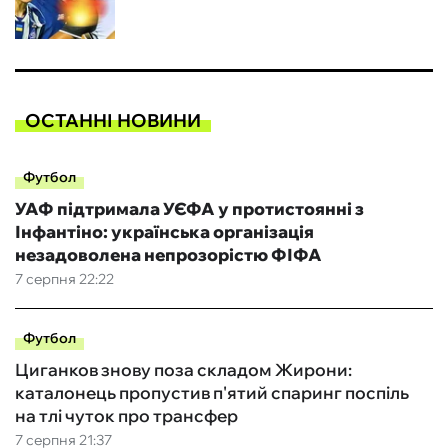
ОСТАННІ НОВИНИ
Футбол
УАФ підтримала УЄФА у протистоянні з
Інфантіно: українська організація
незадоволена непрозорістю ФІФА
7 серпня 22:22
Футбол
Циганков знову поза складом Жирони:
каталонець пропустив п'ятий спаринг поспіль
на тлі чуток про трансфер
7 серпня 21:37