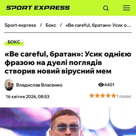
sport-express
бокс
«Be careful, братан»: Усик однією фразою на дуелі поглядів створив новий вірусний мем
ФУТБОЛ
БОКС
БАСКЕТБОЛ
«Be careful, братан»: Усик однією
фразою на дуелі поглядів
БОКС
створив новий вірусний мем
ХОКЕЙ
Владислав Власенко
4401
★
★
★
★
★
★
★
★
★
★
1 голос
16 квітня 2026, 08:53
ТЕНІС
КІБЕРСПОРТ
ЧС-2026