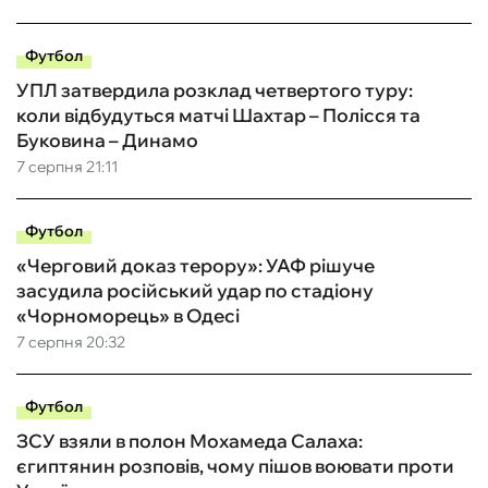
Футбол
УПЛ затвердила розклад четвертого туру:
коли відбудуться матчі Шахтар – Полісся та
Буковина – Динамо
7 серпня 21:11
Футбол
«Черговий доказ терору»: УАФ рішуче
засудила російський удар по стадіону
«Чорноморець» в Одесі
7 серпня 20:32
Футбол
ЗСУ взяли в полон Мохамеда Салаха:
єгиптянин розповів, чому пішов воювати проти