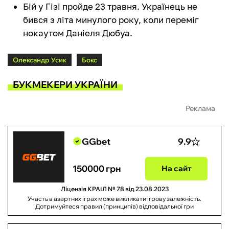
Бій у Гізі пройде 23 травня. Українець не
бився з літа минулого року, коли переміг
нокаутом Даніеля Дюбуа.
Олександр Усик
Бокс
БУКМЕКЕРИ УКРАЇНИ
Реклама
GGbet
9.9
150000 грн
На сайт
Ліцензія КРАІЛ № 78 від 23.08.2023
Участь в азартних іграх може викликати ігрову залежність.
Дотримуйтеся правил (принципів) відповідальної гри