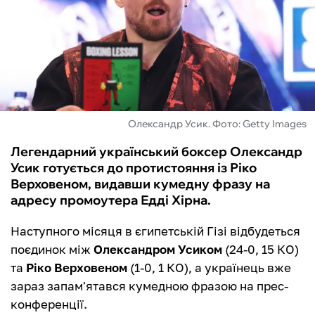
ФУТЗАЛ
ІНШІ
БУКМЕКЕРИ
Олександр Усик. Фото: Getty Images
Легендарний український боксер Олександр
Усик готується до протистояння із Ріко
Верховеном, видавши кумедну фразу на
адресу промоутера Едді Хірна.
Наступного місяця в єгипетській Гізі відбудеться
поєдинок між
Олександром Усиком
(24-0, 15 КО)
та
Ріко Верховеном
(1-0, 1 КО), а українець вже
зараз запам'ятався кумедною фразою на прес-
конференції.