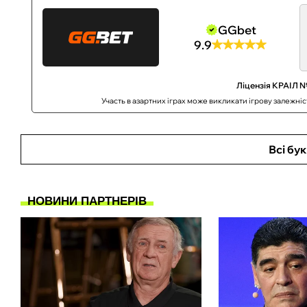
GGbet
9.9
Ліцензія КРАІЛ №
Участь в азартних іграх може викликати ігрову залежні
Всі бу