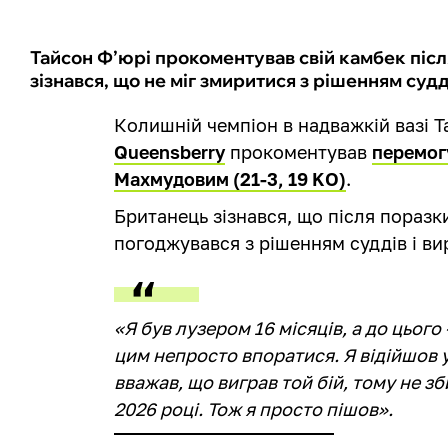
Тайсон Ф’юрі прокоментував свій камбек післ
зізнався, що не міг змиритися з рішенням суд
Колишній чемпіон в надважкій вазі Та
Queensberry
прокоментував
перемог
Махмудовим (21-3, 19 KO)
.
Британець зізнався, що після поразк
погоджувався з рішенням суддів і вир
«Я був лузером 16 місяців, а до цього
цим непросто впоратися. Я відійшов 
вважав, що виграв той бій, тому не з
2026 році. Тож я просто пішов».