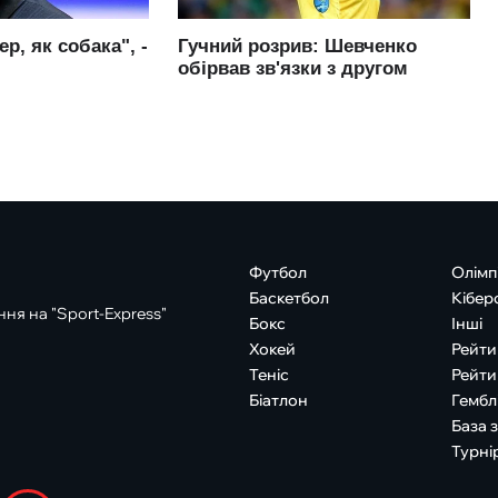
Футбол
Олімп
Баскетбол
Кібер
ня на "Sport-Express"
Бокс
Інші
Хокей
Рейти
Теніс
Рейти
Біатлон
Гембл
База 
Турні