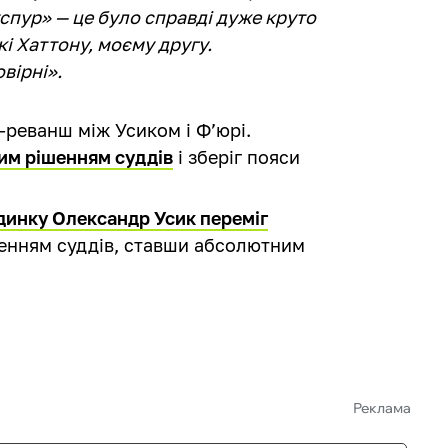
тспур» — це було справді дуже круто
ккі Хаттону, моєму другу.
вірні».
й-реванш між Усиком і Ф’юрі.
им рішенням суддів
і зберіг пояси
динку Олександр Усик переміг
енням суддів, ставши абсолютним
Реклама