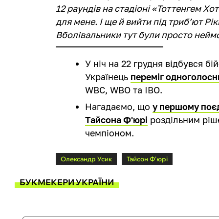
12 раундів на стадіоні «Тоттенгем Хо
для мене. І ще й вийти під триб’ют Рі
Вболівальники тут були просто неймо
У ніч на 22 грудня відбувся бі
Українець
переміг одноголосн
WBC, WBO та IBO.
Нагадаємо, що
у першому поє
Тайсона Ф'юрі
роздільним ріш
чемпіоном.
Олександр Усик
Тайсон Ф'юрі
БУКМЕКЕРИ УКРАЇНИ