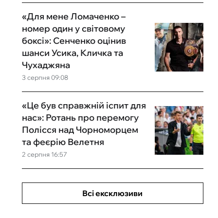
«Для мене Ломаченко –
номер один у світовому
боксі»: Сенченко оцінив
шанси Усика, Кличка та
Чухаджяна
3 серпня 09:08
«Це був справжній іспит для
нас»: Ротань про перемогу
Полісся над Чорноморцем
та феєрію Велетня
2 серпня 16:57
Всі ексклюзиви