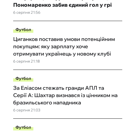
Пономаренко забив єдиний гол у грі
6 серпня 21:56
Футбол
Циганков поставив умови потенційним
покупцям: яку зарплату хоче
отримувати українець у новому клубі
6 серпня 21:18
Футбол
За Еліасом стежать гранди АПЛ та
Серії А: Шахтар визнався із цінником на
бразильського нападника
6 серпня 21:03
Футбол