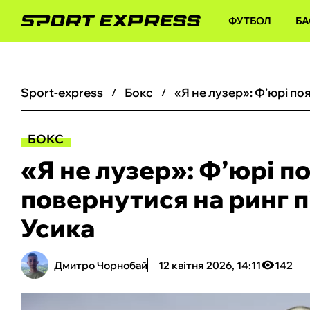
ФУТБОЛ
БА
sport-express
бокс
БОКС
«Я не лузер»: Ф’юрі п
повернутися на ринг п
Усика
Дмитро Чорнобай
12 квітня 2026, 14:11
142