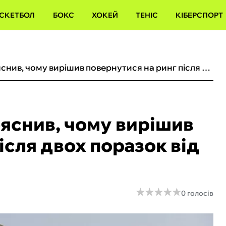
СКЕТБОЛ
БОКС
ХОКЕЙ
ТЕНІС
КІБЕРСПОРТ
«Я не лузер»: Ф’юрі пояснив, чому вирішив повернутися на ринг після двох поразок від Усика
ояснив, чому вирішив
ісля двох поразок від
★
★
★
★
★
★
★
★
★
★
0 голосів