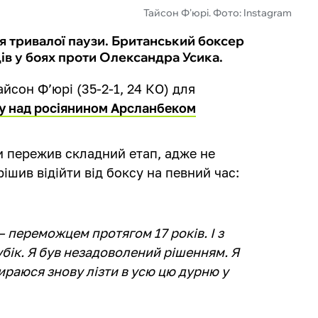
Тайсон Ф'юрі. Фото: Instagram
я тривалої паузи. Британський боксер
дів у боях проти Олександра Усика.
йсон Фʼюрі (35-2-1, 24 КО) для
у над росіянином Арсланбеком
и пережив складний етап, адже не
ішив відійти від боксу на певний час:
 – переможцем протягом 17 років. І з
убік. Я був незадоволений рішенням. Я
бираюся знову лізти в усю цю дурню у