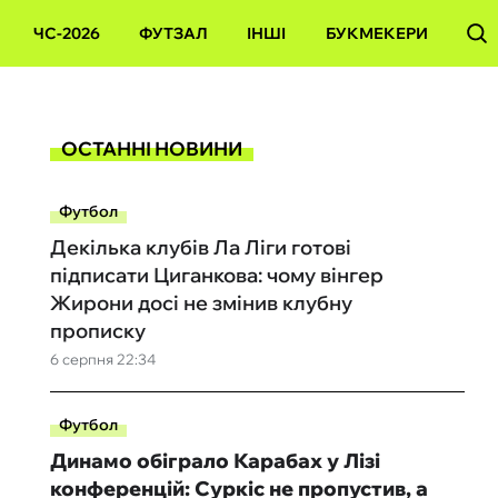
ЧС-2026
ФУТЗАЛ
ІНШІ
БУКМЕКЕРИ
ОСТАННІ НОВИНИ
Футбол
Декілька клубів Ла Ліги готові
підписати Циганкова: чому вінгер
Жирони досі не змінив клубну
прописку
6 серпня 22:34
Футбол
Динамо обіграло Карабах у Лізі
конференцій: Суркіс не пропустив, а