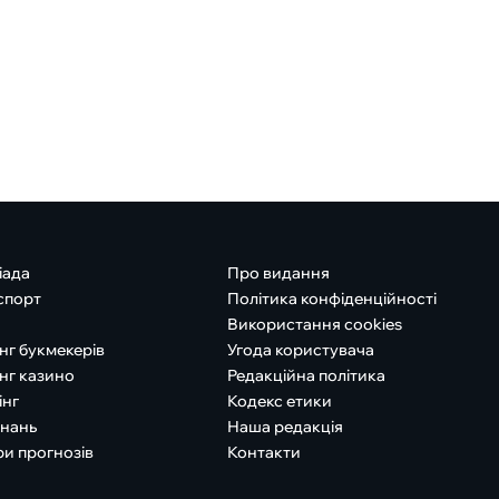
іада
Про видання
спорт
Політика конфіденційності
Використання cookies
нг букмекерів
Угода користувача
нг казино
Редакційна політика
інг
Кодекс етики
знань
Наша редакція
ри прогнозів
Контакти