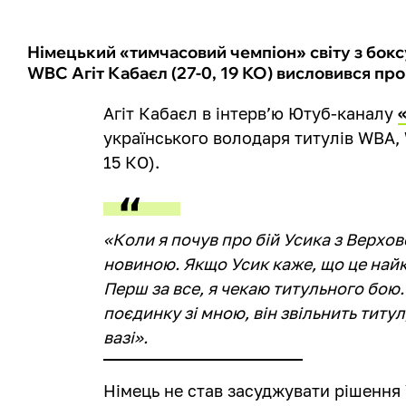
Німецький «тимчасовий чемпіон» світу з боксу
WBC Агіт Кабаєл (27-0, 19 КО) висловився пр
Агіт Кабаєл в інтерв’ю Ютуб-каналу
українського володаря титулів WBA, 
15 КО).
«Коли я почув про бій Усика з Верхо
новиною. Якщо Усик каже, що це найкр
Перш за все, я чекаю титульного бою.
поєдинку зі мною, він звільнить титул
вазі».
Німець не став засуджувати рішення 