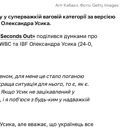
Агіт Кабаєл. Фото: Getty Images
 у суперважкій ваговій категорії за версією
о Олександра Усика.
«Seconds Out»
поділився думками про
WBC та IBF Олександра Усика (24-0,
веном, для мене це стало поганою
аща ситуація для нього, то є, як є.
 Якщо Усик не зацікавлений у
, і я поб'юся з будь-ким у надважкій
Усика, але вважає, що українець все