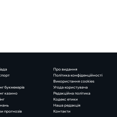
іада
Про видання
спорт
Політика конфіденційності
Використання cookies
нг букмекерів
Угода користувача
нг казино
Редакційна політика
інг
Кодекс етики
знань
Наша редакція
ри прогнозів
Контакти