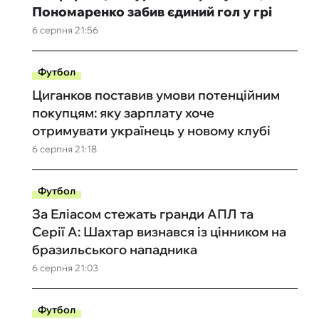
Пономаренко забив єдиний гол у грі
6 серпня 21:56
Футбол
Циганков поставив умови потенційним
покупцям: яку зарплату хоче
отримувати українець у новому клубі
6 серпня 21:18
Футбол
За Еліасом стежать гранди АПЛ та
Серії А: Шахтар визнався із цінником на
бразильського нападника
6 серпня 21:03
Футбол