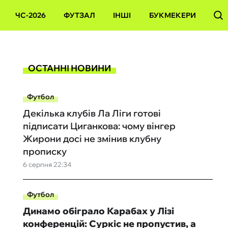
ЧС-2026
ФУТЗАЛ
ІНШІ
БУКМЕКЕРИ
ОСТАННІ НОВИНИ
Футбол
Декілька клубів Ла Ліги готові
підписати Циганкова: чому вінгер
Жирони досі не змінив клубну
прописку
6 серпня 22:34
Футбол
Динамо обіграло Карабах у Лізі
конференцій: Суркіс не пропустив, а