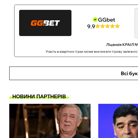
GGbet
9.9
Ліцензія КРАІЛ №
Участь в азартних іграх може викликати ігрову залежні
Всі бу