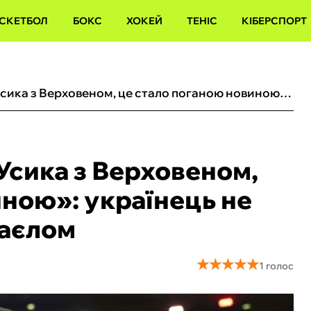
СКЕТБОЛ
БОКС
ХОКЕЙ
ТЕНІС
КІБЕРСПОРТ
«Коли я почув про бій Усика з Верховеном, це стало поганою новиною»: українець не поспішає битися з Кабаєлом
 Усика з Верховеном,
иною»: українець не
баєлом
★
★
★
★
★
★
★
★
★
★
1 голос