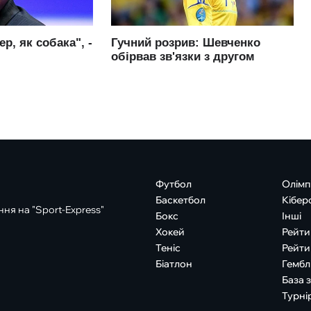
Футбол
Олімп
Баскетбол
Кібер
ня на "Sport-Express"
Бокс
Інші
Хокей
Рейти
Теніс
Рейти
Біатлон
Гембл
База 
Турні