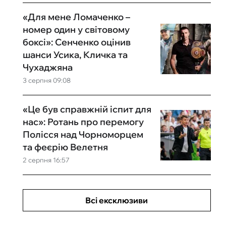
«Для мене Ломаченко –
номер один у світовому
боксі»: Сенченко оцінив
шанси Усика, Кличка та
Чухаджяна
3 серпня 09:08
«Це був справжній іспит для
нас»: Ротань про перемогу
Полісся над Чорноморцем
та феєрію Велетня
2 серпня 16:57
Всі ексклюзиви