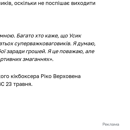
иків, оскільки не поспішає виходити
 мною. Багато хто каже, що Усик
гатьох суперважковаговиків. Я думаю,
бої заради грошей. Я це поважаю, але
ортивних змаганнях».
кого кікбоксера Ріко Верховена
BC 23 травня.
Реклама