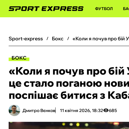
ФУТБОЛ
БА
sport-express
бокс
БОКС
«Коли я почув про бій
це стало поганою нов
поспішає битися з Ка
Дмитро Вєнков
11 квітня 2026, 18:32
685