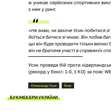
ж уникає серйозних спортивних викл
з ним у ринг.
«Не знаю, чи захоче Усик побитися зі
боїться битися зі мною. Він побив ба
що він буде проводити тільки великі 
він не братиме участі в справжніх сп
Усик проведе бій проти нідерландсь
(рекорд у боксі: 1-0, 1 КО) за пояс W
Олександр Усик
Бокс
БУКМЕКЕРИ УКРАЇНИ