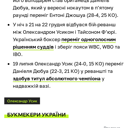
його володарем став британець Даніель
Дюбуа, який у вересні нокаутом в п’ятому
раунді переміг Ентоні Джошуа (28-4, 25 КО).
У ніч з 21 на 22 грудня відбувся бій-реванш
між Олександром Усиком і Тайсоном Ф’юрі.
Український боксер
переміг одноголосним
рішенням суддів
і зберіг пояси WBC, WBO та
IBO.
19 липня Олександр Усик (24-0, 15 КО) переміг
Даніеля Дюбуа (22-3, 21 КО) у реваншті та
здобув титул абсолютного чемпіона
у
надважкій вазі.
Олександр Усик
БУКМЕКЕРИ УКРАЇНИ