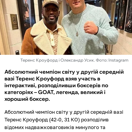
ФУТЗАЛ
ІНШІ
БУКМЕКЕРИ
Теренс Кроуфорд і Олександр Усик. Фото: Instagram
Абсолютний чемпіон світу у другій середній
вазі Теренс Кроуфорд взяв участь в
інтерактиві, розподіливши боксерів по
категоріях – GOAT, легенда, великий і
хороший боксер.
Абсолютний чемпіон світу у другій середній вазі
Теренс Кроуфорд (42-0, 31 КО) розподілив
відомих надважковаговиків минулого та