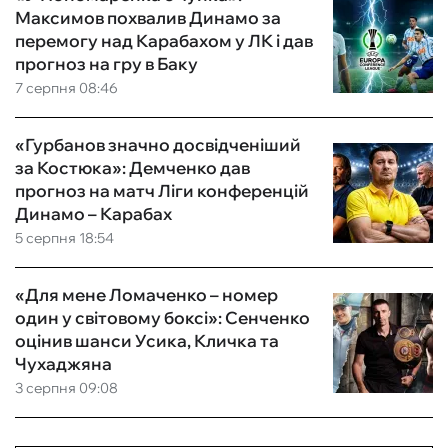
Максимов похвалив Динамо за
перемогу над Карабахом у ЛК і дав
прогноз на гру в Баку
7 серпня 08:46
«Гурбанов значно досвідченіший
за Костюка»: Демченко дав
прогноз на матч Ліги конференцій
Динамо – Карабах
5 серпня 18:54
«Для мене Ломаченко – номер
один у світовому боксі»: Сенченко
оцінив шанси Усика, Кличка та
Чухаджяна
3 серпня 09:08