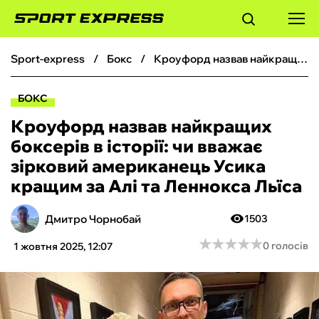
sport-express
бокс
Кроуфорд назвав найкращих боксерів в історії: чи вважає зірковий американець Усика кращим за Алі та Леннокса Льїса
ФУТБОЛ
БОКС
БАСКЕТБОЛ
Кроуфорд назвав найкращих
боксерів в історії: чи вважає
БОКС
зірковий американець Усика
кращим за Алі та Леннокса Льїса
ХОКЕЙ
Дмитро Чорнобай
1503
ТЕНІС
★
★
★
★
★
★
★
★
★
★
0 голосів
1 жовтня 2025, 12:07
КІБЕРСПОРТ
ЧС-2026