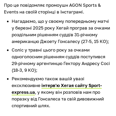
Про це повідомляє промоушн AGON Sports &
Events на своїй сторінці в Інстаграмі.
Нагадаємо, що у своєму попередньому матчі
у березні 2025 року Хегай програв за очками
роздільним рішенням суддів 31-річному
американцю Джоету Гонсалесу (27-5, 15 КО);
Соліс у травні цього року за очками
одноголосним рішенням суддів поступився
29-річному аргентинцю Гектору Андресу Сосі
(18-3, 9 КО);
Рекомендуємо також вашій увазі
ексклюзивне
інтерв'ю Хегая сайту Sport-
express.ua
, у якому він розповів нам про
поразку від Гонсалеса та свій дивовижний
спортивний шлях.