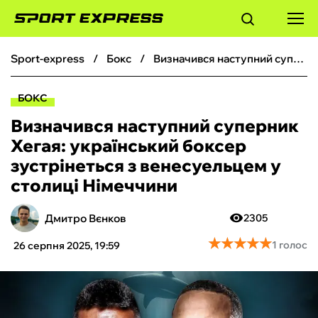
sport-express
бокс
Визначився наступний суперник Хегая: український боксер зустрінеться з венесуельцем у столиці Німеччини
ФУТБОЛ
БОКС
БАСКЕТБОЛ
Визначився наступний суперник
Хегая: український боксер
БОКС
зустрінеться з венесуельцем у
столиці Німеччини
ХОКЕЙ
Дмитро Вєнков
2305
ТЕНІС
★
★
★
★
★
★
★
★
★
★
1 голос
26 серпня 2025, 19:59
КІБЕРСПОРТ
ЧС-2026