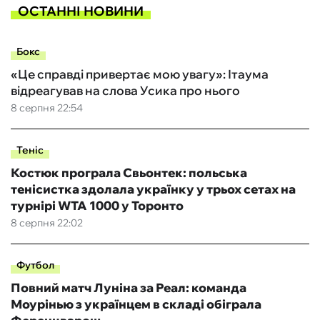
ОСТАННІ НОВИНИ
Бокс
«Це справді привертає мою увагу»: Ітаума
відреагував на слова Усика про нього
8 серпня 22:54
Теніс
Костюк програла Свьонтек: польська
тенісистка здолала українку у трьох сетах на
турнірі WTA 1000 у Торонто
8 серпня 22:02
Футбол
Повний матч Луніна за Реал: команда
Моурінью з українцем в складі обіграла