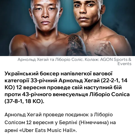
ФУТЗАЛ
ІНШІ
БУКМЕКЕРИ
Арнольд Хегай та Ліборіо Соліс. Колаж: AGON Sports &
Events
Український боксер напівлегкої вагової
категорії 33-річний Арнольд Хегай (22-2-1, 14
КО) 12 вересня проведе свій наступний бій
проти 43-річного венесуельця Ліборіо Соліса
(37-8-1, 18 КО).
Арнольд Хегай проведе поєдинок з Ліборіо
Солісом 12 вересня у Берліні (Німеччина) на
арені «Uber Eats Music Hall».