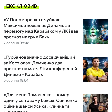
ЕКСКЛЮЗИВ
«У Пономаренка є чуйка»:
Максимов похвалив Динамо за
перемогу над Карабахом у ЛК і дав
прогноз на гру в Баку
7 серпня 08:46
«Гурбанов значно досвідченіший
за Костюка»: Демченко дав
прогноз на матч Ліги конференцій
Динамо – Карабах
5 серпня 18:54
«Для мене Ломаченко – номер
один у світовому боксі»: Сенченко
оцінив шанси Усика, Кличка та
Чухаджяна