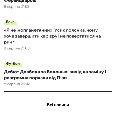
Ференцварош
8 серпня 21:53
Бокс
«Я не інопланетянин»: Усик пояснив, чому
хоче завершити кар’єру і не повертатися на
ринг
8 серпня 21:03
Футбол
Дебют Довбика за Болонью: вихід на заміну і
розгромна поразка від Пізи
8 серпня 20:46
Всі новини