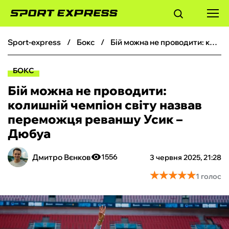
sport-express
бокс
Бій можна не проводити: колишній чемпіон світу назвав переможця реваншу Усик – Дюбуа
ФУТБОЛ
БОКС
БАСКЕТБОЛ
Бій можна не проводити:
колишній чемпіон світу назвав
БОКС
переможця реваншу Усик –
Дюбуа
ХОКЕЙ
Дмитро Вєнков
1556
3 червня 2025, 21:28
ТЕНІС
★
★
★
★
★
★
★
★
★
★
1 голос
КІБЕРСПОРТ
ЧС-2026