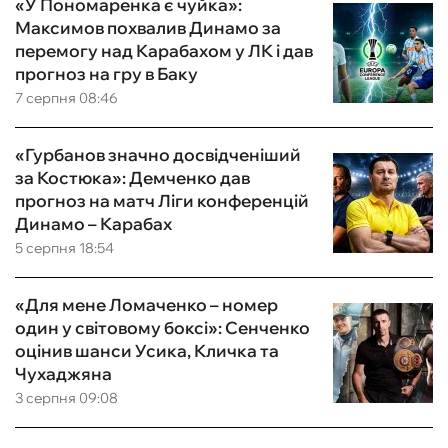
«У Пономаренка є чуйка»:
Максимов похвалив Динамо за
перемогу над Карабахом у ЛК і дав
прогноз на гру в Баку
7 серпня 08:46
«Гурбанов значно досвідченіший
за Костюка»: Демченко дав
прогноз на матч Ліги конференцій
Динамо – Карабах
5 серпня 18:54
«Для мене Ломаченко – номер
один у світовому боксі»: Сенченко
оцінив шанси Усика, Кличка та
Чухаджяна
3 серпня 09:08