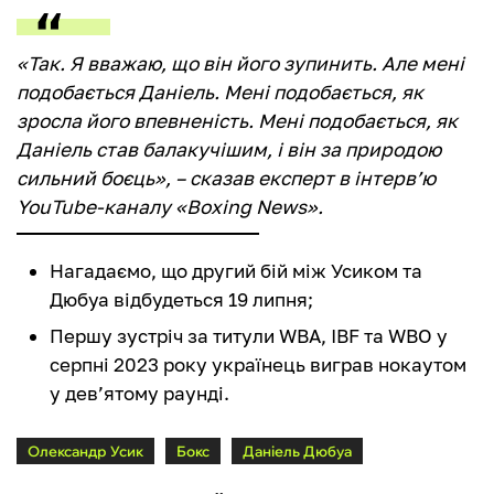
«Так. Я вважаю, що він його зупинить. Але мені
подобається Даніель. Мені подобається, як
зросла його впевненість. Мені подобається, як
Даніель став балакучішим, і він за природою
сильний боєць», – сказав експерт в інтерв’ю
YouTube-каналу «Boxing News».
Нагадаємо, що другий бій між Усиком та
Дюбуа відбудеться 19 липня;
Першу зустріч за титули WBA, IBF та WBO у
серпні 2023 року українець виграв нокаутом
у дев’ятому раунді.
Олександр Усик
Бокс
Даніель Дюбуа