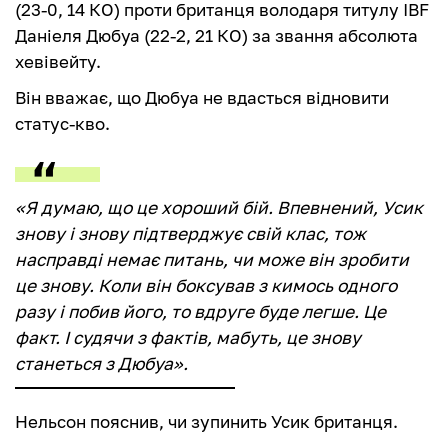
(23-0, 14 КО) проти британця володаря титулу IBF
Даніеля Дюбуа (22-2, 21 КО) за звання абсолюта
хевівейту.
Він вважає, що Дюбуа не вдасться відновити
статус-кво.
«Я думаю, що це хороший бій. Впевнений, Усик
знову і знову підтверджує свій клас, тож
насправді немає питань, чи може він зробити
це знову. Коли він боксував з кимось одного
разу і побив його, то вдруге буде легше. Це
факт. І судячи з фактів, мабуть, це знову
станеться з Дюбуа».
Нельсон пояснив, чи зупинить Усик британця.