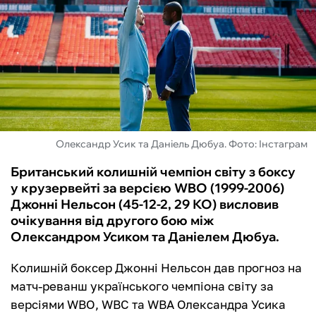
ФУТЗАЛ
ІНШІ
БУКМЕКЕРИ
Олександр Усик та Даніель Дюбуа. Фото: Інстаграм
Британський колишній чемпіон світу з боксу
у крузервейті за версією WBO (1999-2006)
Джонні Нельсон (45-12-2, 29 КО) висловив
очікування від другого бою між
Олександром Усиком та Даніелем Дюбуа.
Колишній боксер Джонні Нельсон дав прогноз на
матч-реванш українського чемпіона світу за
версіями WBO, WBC та WBA Олександра Усика