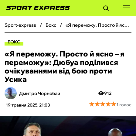
sport-express
бокс
«Я переможу. Просто й ясно – я переможу»: Дюбуа поділився очікуваннями від бою проти Усика
ФУТБОЛ
БОКС
БАСКЕТБОЛ
«Я переможу. Просто й ясно – я
переможу»: Дюбуа поділився
БОКС
очікуваннями від бою проти
Усика
ХОКЕЙ
Дмитро Чорнобай
912
ТЕНІС
★
★
★
★
★
★
★
★
★
★
1 голос
19 травня 2025, 21:03
КІБЕРСПОРТ
ЧС-2026