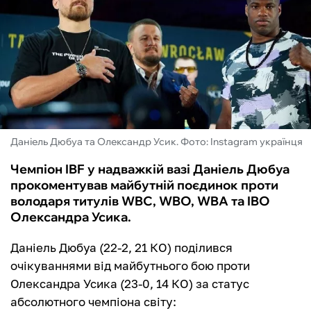
ФУТЗАЛ
ІНШІ
БУКМЕКЕРИ
Даніель Дюбуа та Олександр Усик. Фото: Instagram українця
Чемпіон IBF у надважкій вазі Даніель Дюбуа
прокоментував майбутній поєдинок проти
володаря титулів WBC, WBO, WBA та IBO
Олександра Усика.
Даніель Дюбуа (22-2, 21 КО) поділився
очікуваннями від майбутнього бою проти
Олександра Усика (23-0, 14 КО) за статус
абсолютного чемпіона світу: