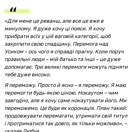
«Для мене це реванш, але все це вже в
минулому. Я дуже хочу ці пояси. Я хочу
прибрати всіх у цій ваговій категорії, щоб
закріпити свою спадщину. Перемога над
Усиком – ось чого я справді прагну. Коли поруч
правильні люди – мій батько та інші – це дуже
допомагає. Три великі перемоги можуть підняти
тебе дуже високо.
Я переможу. Просто й ясно – я переможу. Я маю
перемогти будь-якою ціною. Нокаутом – чим
завгодно, але я хочу саме нокаутувати його. Ми
переможемо. Це буде як коронація. План такий:
продовжувати перемагати, утримати свій титул
і протриматися так довго, як тільки можливо», –
сказав Дюбуа.