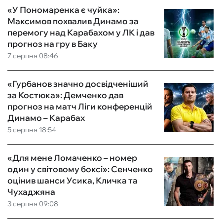
«У Пономаренка є чуйка»:
Максимов похвалив Динамо за
перемогу над Карабахом у ЛК і дав
прогноз на гру в Баку
7 серпня 08:46
«Гурбанов значно досвідченіший
за Костюка»: Демченко дав
прогноз на матч Ліги конференцій
Динамо – Карабах
5 серпня 18:54
«Для мене Ломаченко – номер
один у світовому боксі»: Сенченко
оцінив шанси Усика, Кличка та
Чухаджяна
3 серпня 09:08