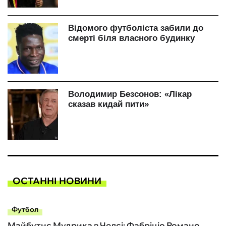
ОСТАННІ НОВИНИ
Футбол
Майбутнє Мудрика в Челсі: Фабріціо Романо