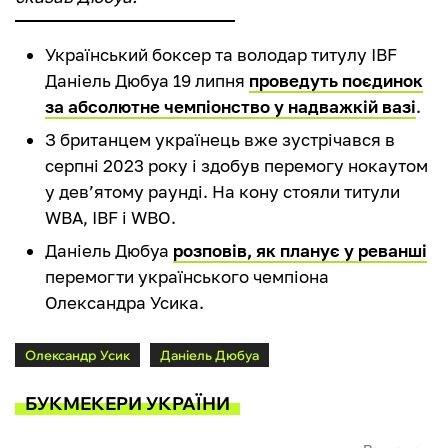
Український боксер та володар титулу IBF
Даніель Дюбуа 19 липня
проведуть поєдинок
за абсолютне чемпіонство у надважкій вазі
.
З британцем українець вже зустрічався в
серпні 2023 року і здобув перемогу нокаутом
у дев’ятому раунді. На кону стояли титули
WBA, IBF і WBO.
Даніель Дюбуа
розповів, як планує у реванші
перемогти українського чемпіона
Олександра Усика.
Олександр Усик
Даніель Дюбуа
БУКМЕКЕРИ УКРАЇНИ