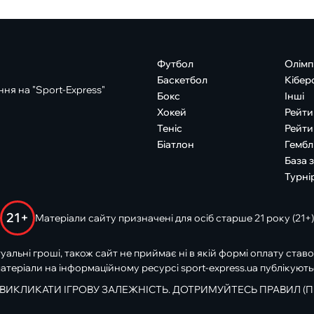
Футбол
Олімп
Баскетбол
Кібер
ня на "Sport-Express"
Бокс
Інші
Хокей
Рейти
Теніс
Рейти
Біатлон
Гембл
База 
Турні
21+
Матеріали сайту призначені для осіб старше 21 року (21+)
туальні гроші, також сайт не приймає ні в якій формі оплату ставо
атеріали на інформаційному ресурсі sport-express.ua публікують
 ВИКЛИКАТИ ІГРОВУ ЗАЛЕЖНІСТЬ. ДОТРИМУЙТЕСЬ ПРАВИЛ (П