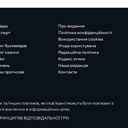
іада
Про видання
спорт
Політика конфіденційності
Використання cookies
нг букмекерів
Угода користувача
нг казино
Редакційна політика
інг
Кодекс етики
знань
Наша редакція
ри прогнозів
Контакти
к та/інших платежів, які пов’язані/можуть бути пов’язані з
ся виключно в інформаційних цілях.
РИНЦИПІВ) ВІДПОВІДАЛЬНОЇ ГРИ.