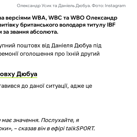
Олександр Усик та Даніель Дюбуа. Фото: Instagram
ті за версіями WBA, WBC та WBO Олександр
 витівку британського володаря титулу IBF
м за звання абсолюта.
упний поштовх від Даніеля Дюбуа під
еремонії оголошення про їхній другий
товху Дюбуа
авився до даної ситуації, адже це
 має значення. Послухайте, я
ки», – сказав він в ефірі talkSPORT.