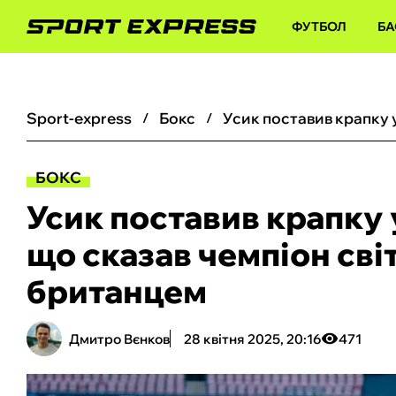
ФУТБОЛ
БА
sport-express
бокс
БОКС
Усик поставив крапку 
що сказав чемпіон сві
британцем
Дмитро Вєнков
28 квітня 2025, 20:16
471