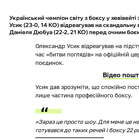
Український чемпіон світу з боксу у хевівей
Усик (23-0, 14 КО) відреагував на скандальну
Даніеля Дюбуа (22-2, 21 KO) перед очним боє
Олександр Усик відреагував на підст
час «битви поглядів» на офіційній ц
поєдинок.
Відео пош
Усик дав зрозуміти, що спокійно пост
лише частина професійного боксу.
«Зараз це просто шоу. Для мене це не
готувався до таких речей і боксу 22 ро