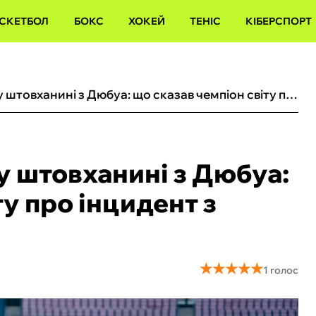
СКЕТБОЛ
БОКС
ХОКЕЙ
ТЕНІС
КІБЕРСПОРТ
Усик поставив крапку у штовханині з Дюбуа: що сказав чемпіон світу про інцидент з британцем
у штовханині з Дюбуа:
ту про інцидент з
★
★
★
★
★
★
★
★
★
★
1 голос