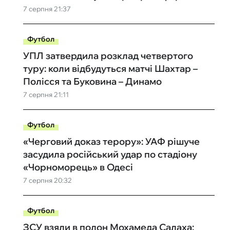
7 серпня 21:37
Футбол
УПЛ затвердила розклад четвертого
туру: коли відбудуться матчі Шахтар –
Полісся та Буковина – Динамо
7 серпня 21:11
Футбол
«Черговий доказ терору»: УАФ рішуче
засудила російський удар по стадіону
«Чорноморець» в Одесі
7 серпня 20:32
Футбол
ЗСУ взяли в полон Мохамеда Салаха: