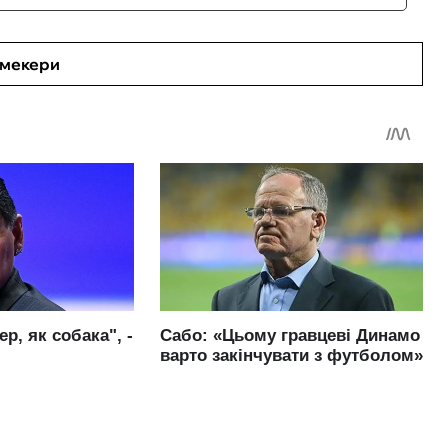
кмекери