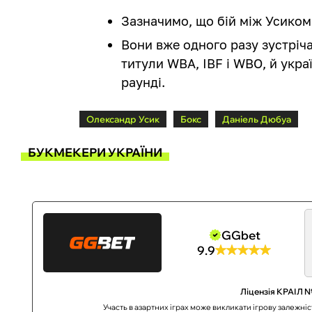
Зазначимо, що бій між Усиком
Вони вже одного разу зустріча
титули WBA, IBF і WBO, й укра
раунді.
Олександр Усик
Бокс
Даніель Дюбуа
БУКМЕКЕРИ УКРАЇНИ
GGbet
9.9
Ліцензія КРАІЛ №
Участь в азартних іграх може викликати ігрову залежні