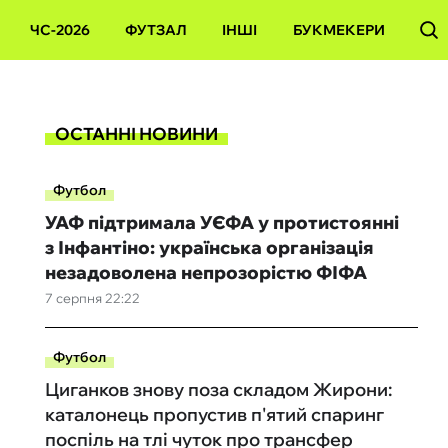
ЧС-2026
ФУТЗАЛ
ІНШІ
БУКМЕКЕРИ
ОСТАННІ НОВИНИ
Футбол
УАФ підтримала УЄФА у протистоянні
з Інфантіно: українська організація
незадоволена непрозорістю ФІФА
7 серпня 22:22
Футбол
Циганков знову поза складом Жирони:
каталонець пропустив п'ятий спаринг
поспіль на тлі чуток про трансфер