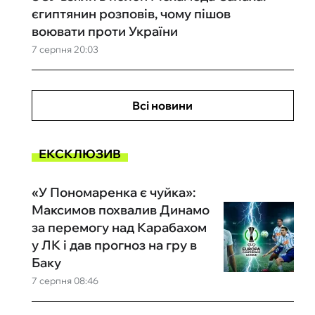
єгиптянин розповів, чому пішов
воювати проти України
7 серпня 20:03
Всі новини
ЕКСКЛЮЗИВ
«У Пономаренка є чуйка»:
Максимов похвалив Динамо
за перемогу над Карабахом
у ЛК і дав прогноз на гру в
Баку
7 серпня 08:46