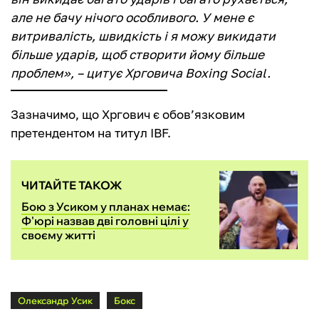
але не бачу нічого особливого. У мене є
витривалість, швидкість і я можу викидати
більше ударів, щоб створити йому більше
проблем», – цитує Хрговича Boxing Social.
Зазначимо, що Хргович є обов’язковим
претендентом на титул IBF.
ЧИТАЙТЕ ТАКОЖ
Бою з Усиком у планах немає:
Ф'юрі назвав дві головні цілі у
своєму житті
Олександр Усик
Бокс