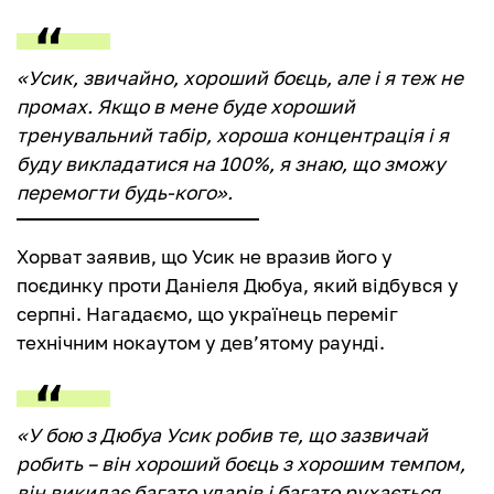
«Усик, звичайно, хороший боєць, але і я теж не
промах. Якщо в мене буде хороший
тренувальний табір, хороша концентрація і я
буду викладатися на 100%, я знаю, що зможу
перемогти будь-кого».
Хорват заявив, що Усик не вразив його у
поєдинку проти Даніеля Дюбуа, який відбувся у
серпні. Нагадаємо, що українець переміг
технічним нокаутом у дев’ятому раунді.
«У бою з Дюбуа Усик робив те, що зазвичай
робить – він хороший боєць з хорошим темпом,
він викидає багато ударів і багато рухається,