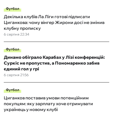
Футбол
Декілька клубів Ла Ліги готові підписати
Циганкова: чому вінгер Жирони досі не змінив
клубну прописку
6 серпня 22:34
Футбол
Динамо обіграло Карабах у Лізі конференцій:
Суркіс не пропустив, а Пономаренко забив
єдиний гол у грі
6 серпня 21:56
Футбол
Циганков поставив умови потенційним
покупцям: яку зарплату хоче отримувати
українець у новому клубі