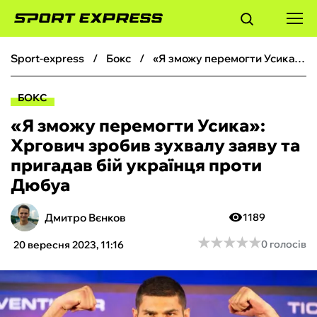
sport-express
бокс
«Я зможу перемогти Усика»: Хргович зробив зухвалу заяву та пригадав бій українця проти Дюбуа
ФУТБОЛ
БОКС
БАСКЕТБОЛ
«Я зможу перемогти Усика»:
Хргович зробив зухвалу заяву та
БОКС
пригадав бій українця проти
Дюбуа
ХОКЕЙ
Дмитро Вєнков
1189
ТЕНІС
★
★
★
★
★
★
★
★
★
★
0 голосів
20 вересня 2023, 11:16
КІБЕРСПОРТ
ЧС-2026