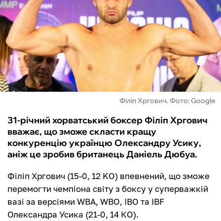
ФУТЗАЛ
ІНШІ
БУКМЕКЕРИ
Філіп Хргович. Фото: Google
31-річний хорватський боксер Філіп Хргович
вважає, що зможе скласти кращу
конкуренцію українцю Олександру Усику,
аніж це зробив британець Даніель Дюбуа.
Філіп Хргович (15-0, 12 KO) впевнений, що зможе
перемогти чемпіона світу з боксу у суперважкій
вазі за версіями WBA, WBO, IBO та IBF
Олександра Усика (21-0, 14 КО).