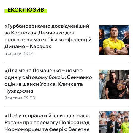
ЕКСКЛЮЗИВ
«Гурбанов значно досвідченіший
за Костюка»: Демченко дав
прогноз на матч Ліги конференцій
Динамо – Карабах
5 серпня 18:54
«Для мене Ломаченко – номер
один у світовому боксі»: Сенченко
оцінив шанси Усика, Кличка та
Чухаджяна
3 серпня 09:08
«Це був справжній іспит для нас»:
Ротань про перемогу Полісся над
Чорноморцем та феєрію Велетня