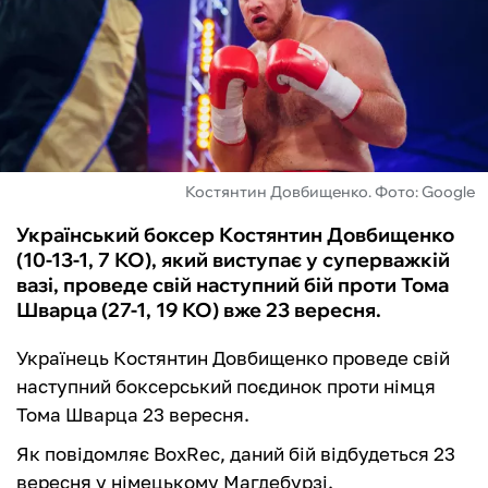
ФУТЗАЛ
ІНШІ
БУКМЕКЕРИ
Костянтин Довбищенко. Фото: Google
Український боксер Костянтин Довбищенко
(10-13-1, 7 КО), який виступає у суперважкій
вазі, проведе свій наступний бій проти Тома
Шварца (27-1, 19 КО) вже 23 вересня.
Українець Костянтин Довбищенко проведе свій
наступний боксерський поєдинок проти німця
Тома Шварца 23 вересня.
Як повідомляє BoxRec, даний бій відбудеться 23
вересня у німецькому Магдебурзі.