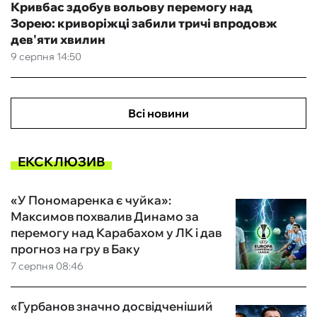
Кривбас здобув вольову перемогу над
Зорею: криворіжці забили тричі впродовж
дев'яти хвилин
9 серпня 14:50
Всі новини
ЕКСКЛЮЗИВ
«У Пономаренка є чуйка»:
Максимов похвалив Динамо за
перемогу над Карабахом у ЛК і дав
прогноз на гру в Баку
7 серпня 08:46
«Гурбанов значно досвідченіший