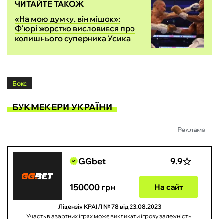
ЧИТАЙТЕ ТАКОЖ
«На мою думку, він мішок»:
Ф’юрі жорстко висловився про
колишнього суперника Усика
Бокс
БУКМЕКЕРИ УКРАЇНИ
Реклама
GGbet
9.9
150000 грн
На сайт
Ліцензія КРАІЛ № 78 від 23.08.2023
Участь в азартних іграх може викликати ігрову залежність.