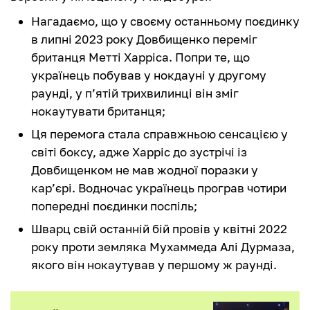
Нагадаємо, що у своєму останньому поєдинку
в липні 2023 року Довбищенко переміг
британця Метті Харріса. Попри те, що
українець побував у нокдауні у другому
раунді, у п’ятій трихвилинці він зміг
нокаутувати британця;
Ця перемога стала справжньою сенсацією у
світі боксу, адже Харріс до зустрічі із
Довбищенком не мав жодної поразки у
кар’єрі. Водночас українець програв чотири
попередні поєдинки поспіль;
Шварц свій останній бій провів у квітні 2022
року проти земляка Мухаммеда Алі Дурмаза,
якого він нокаутував у першому ж раунді.