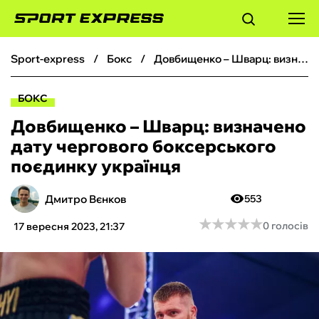
sport-express
бокс
Довбищенко – Шварц: визначено дату чергового боксерського поєдинку українця
ФУТБОЛ
БОКС
БАСКЕТБОЛ
Довбищенко – Шварц: визначено
дату чергового боксерського
БОКС
поєдинку українця
ХОКЕЙ
Дмитро Вєнков
553
★
★
★
★
★
★
★
★
★
★
0 голосів
17 вересня 2023, 21:37
ТЕНІС
КІБЕРСПОРТ
ЧС-2026