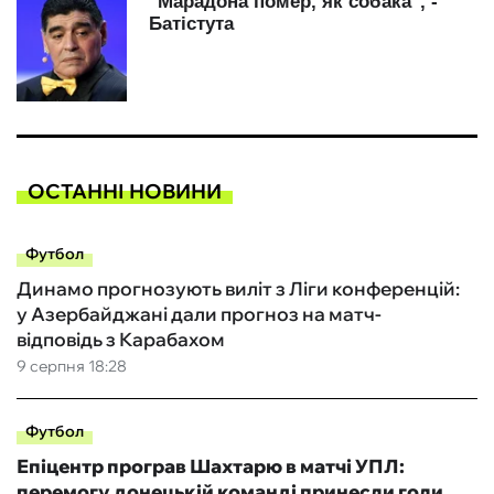
ОСТАННІ НОВИНИ
Футбол
Динамо прогнозують виліт з Ліги конференцій:
у Азербайджані дали прогноз на матч-
відповідь з Карабахом
9 серпня 18:28
Футбол
Епіцентр програв Шахтарю в матчі УПЛ:
перемогу донецькій команді принесли голи