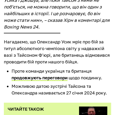
Усика і Джошуа, але поки Тайсон з ними не
поб’ється, не можна говорити, що він один з
найбільших в історії. І це розчаровує, бо він
може стати ним», – сказав Хірн в коментарі для
Boxing News 24.
Нагадаємо, що Олександр Усик мріє про бій за
титул абсолютного чемпіона світу у надважкій
вазі з Тайсоном Ф'юрі, але британець відмовився
проводити бій проти нашого бійця.
Проте команди українця та британця
продовжують переговори
щодо поєдинку.
Можливою датою зустрічі Тайсона та
Олександра називається 27 січня 2024 року.
ЧИТАЙТЕ ТАКОЖ