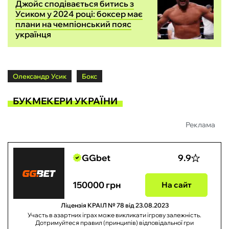
Джойс сподівається битись з
Усиком у 2024 році: боксер має
плани на чемпіонський пояс
українця
Олександр Усик
Бокс
БУКМЕКЕРИ УКРАЇНИ
Реклама
GGbet
9.9
150000 грн
На сайт
Ліцензія КРАІЛ № 78 від 23.08.2023
Участь в азартних іграх може викликати ігрову залежність.
Дотримуйтеся правил (принципів) відповідальної гри