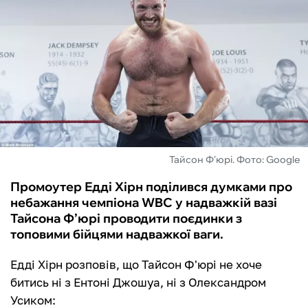
ФУТЗАЛ
ІНШІ
БУКМЕКЕРИ
Тайсон Ф'юрі. Фото: Google
Промоутер Едді Хірн поділився думками про
небажання чемпіона WBC у надважкій вазі
Тайсона Ф’юрі проводити поєдинки з
топовими бійцями надважкої ваги.
Едді Хірн розповів, що Тайсон Ф'юрі не хоче
битись ні з Ентоні Джошуа, ні з Олександром
Усиком: