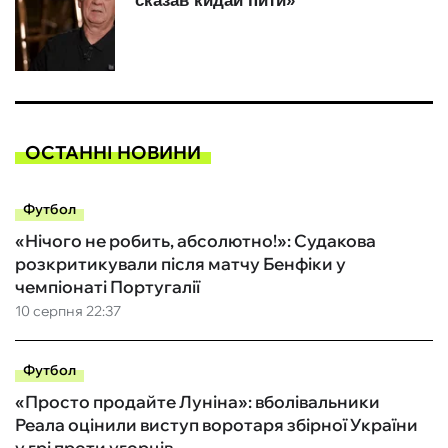
ОСТАННІ НОВИНИ
Футбол
«Нічого не робить, абсолютно!»: Судакова
розкритикували після матчу Бенфіки у
чемпіонаті Португалії
10 серпня 22:37
Футбол
«Просто продайте Луніна»: вболівальники
Реала оцінили виступ воротаря збірної України
у грі проти угорців