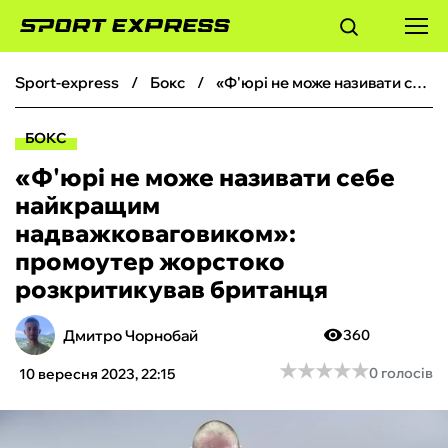
sport-express
бокс
«Ф'юрі не може називати себе найкращим надважковаговиком»: промоутер жорстоко розкритикував британця
ФУТБОЛ
БОКС
БАСКЕТБОЛ
«Ф'юрі не може називати себе
найкращим
БОКС
надважковаговиком»:
промоутер жорстоко
ХОКЕЙ
розкритикував британця
ТЕНІС
Дмитро Чорнобай
360
★
★
★
★
★
★
★
★
★
★
0 голосів
10 вересня 2023, 22:15
КІБЕРСПОРТ
ЧС-2026