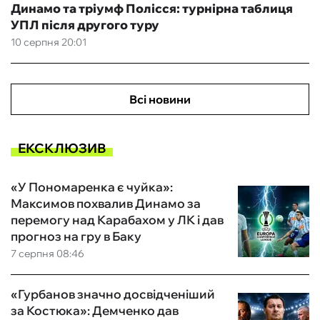
Динамо та тріумф Полісся: турнірна таблиця
УПЛ після другого туру
10 серпня 20:01
Всі новини
ЕКСКЛЮЗИВ
«У Пономаренка є чуйка»:
Максимов похвалив Динамо за
перемогу над Карабахом у ЛК і дав
прогноз на гру в Баку
7 серпня 08:46
«Гурбанов значно досвідченіший
за Костюка»: Демченко дав