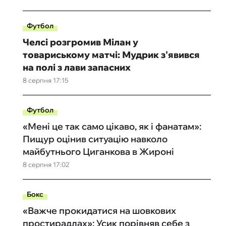
Футбол
Челсі розгромив Мілан у
товариському матчі: Мудрик з'явився
на полі з лави запасних
8 серпня 17:15
Футбол
«Мені це так само цікаво, як і фанатам»:
Пищур оцінив ситуацію навколо
майбутнього Циганкова в Жироні
8 серпня 17:02
Бокс
«Важче прокидатися на шовкових
простирадлах»: Усик порівняв себе з