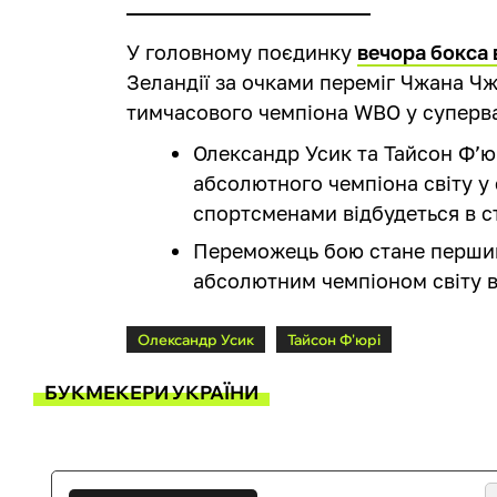
У головному поєдинку
вечора бокса 
Зеландії за очками переміг Чжана Чж
тимчасового чемпіона WBO у суперва
Олександр Усик та Тайсон Ф’
абсолютного чемпіона світу у
спортсменами відбудеться в сто
Переможець бою стане першим
абсолютним чемпіоном світу в
Олександр Усик
Тайсон Ф'юрі
БУКМЕКЕРИ УКРАЇНИ