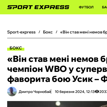
ФУТБОЛ
БА
sport-express
бокс
БОКС
«Він став мені немов 
чемпіон WBO у суперв
фаворита бою Усик – 
Дмитро Чорнобай
10 березня 2024, 12:13
203