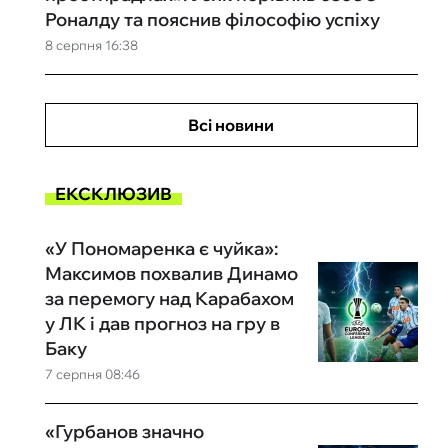
Роналду та пояснив філософію успіху
8 серпня 16:38
Всі новини
ЕКСКЛЮЗИВ
«У Пономаренка є чуйка»:
Максимов похвалив Динамо
за перемогу над Карабахом
у ЛК і дав прогноз на гру в
Баку
7 серпня 08:46
«Гурбанов значно