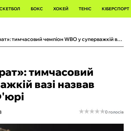
СКЕТБОЛ
БОКС
ХОКЕЙ
ТЕНІС
КІБЕРСПОРТ
«Він став мені немов брат»: тимчасовий чемпіон WBO у суперважкій вазі назвав фаворита бою Усик – Ф'юрі
брат»: тимчасовий
ажкій вазі назвав
Ф'юрі
★
★
★
★
★
★
★
★
★
★
3
0 голосів