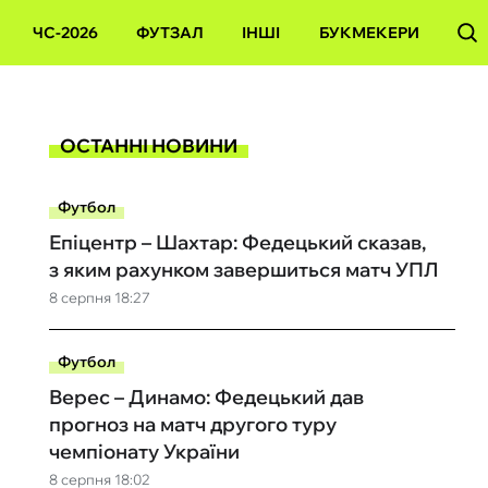
ЧС-2026
ФУТЗАЛ
ІНШІ
БУКМЕКЕРИ
ОСТАННІ НОВИНИ
Футбол
Епіцентр – Шахтар: Федецький сказав,
з яким рахунком завершиться матч УПЛ
8 серпня 18:27
Футбол
Верес – Динамо: Федецький дав
прогноз на матч другого туру
чемпіонату України
8 серпня 18:02