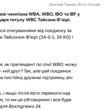
Джозеф Паркер. Фото: Google
ою чемпіона WBA, WBO, IBO та IBF у
даря титулу WBC Тайсона Ф’юрі.
ся очікуваннями від поєдинку за
 Тайсоном Ф'юрі (34-0-1, 24 KO) і
я, як претендент по лінії WBO, можу
– мій друг? Так, але цей поєдинок
за постійну дружню підтримку, він
, і якщо після його перемоги над
, то ми це обговоримо і все буде
 для Boxingnews 24.