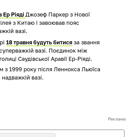
в Ер Ріяді
Джозеф Паркер з Нової
ілея з Китаю і завоював пояс
жкій вазі.
юрі
18 травня будуть битися
за звання
 суперважкій вазі. Поєдинок між
лиці Саудівської Аравії Ер-Ріяді.
 з 1999 року після Леннокса Льюїса
 надважкій вазі.
Реклама