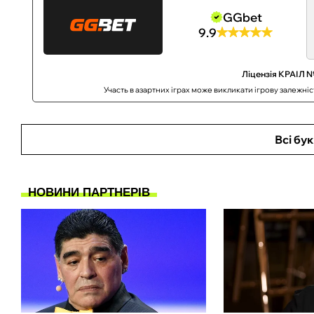
GGbet
9.9
Ліцензія КРАІЛ №
Участь в азартних іграх може викликати ігрову залежні
Всі бу