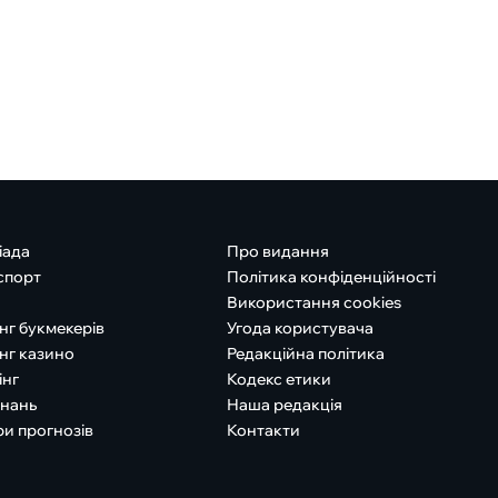
іада
Про видання
спорт
Політика конфіденційності
Використання cookies
нг букмекерів
Угода користувача
нг казино
Редакційна політика
інг
Кодекс етики
знань
Наша редакція
ри прогнозів
Контакти