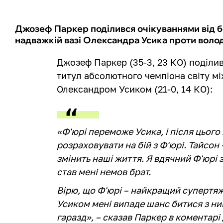
Джозеф Паркер поділився очікуваннями від б
надважкій вазі Олександра Усика проти воло
Джозеф Паркер (35-3, 23 КО) поділив
титул абсолютного чемпіона світу між
Олександром Усиком (21-0, 14 КО):
«Ф'юрі переможе Усика, і після цього 
розраховувати на бій з Ф'юрі. Тайсон 
змінить наші життя. Я вдячний Ф'юрі 
став мені немов брат.
Вірю, що Ф'юрі – найкращий супертяж
Усиком мені випаде шанс битися з ним
гаразд», – сказав Паркер в коментарі