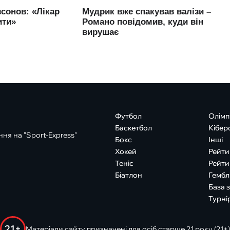
Футбол
Олімп
Баскетбол
Кібер
ня на "Sport-Express"
Бокс
Інші
Хокей
Рейти
Теніс
Рейти
Біатлон
Гембл
База 
Турні
21+
Матеріали сайту призначені для осіб старше 21 року (21+)