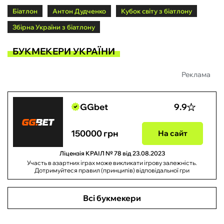
Біатлон
Антон Дудченко
Кубок світу з біатлону
Збірна України з біатлону
БУКМЕКЕРИ УКРАЇНИ
Реклама
GGbet
9.9
150000 грн
На сайт
Ліцензія КРАІЛ № 78 від 23.08.2023
Участь в азартних іграх може викликати ігрову залежність.
Дотримуйтеся правил (принципів) відповідальної гри
Всі букмекери