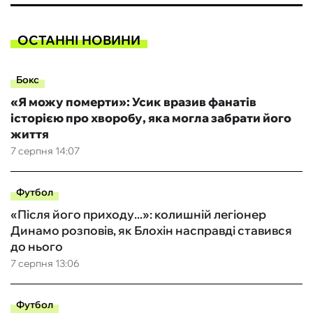
ОСТАННІ НОВИНИ
Бокс
«Я можу померти»: Усик вразив фанатів
історією про хворобу, яка могла забрати його
життя
7 серпня 14:07
Футбол
«Після його приходу...»: колишній легіонер
Динамо розповів, як Блохін насправді ставився
до нього
7 серпня 13:06
Футбол