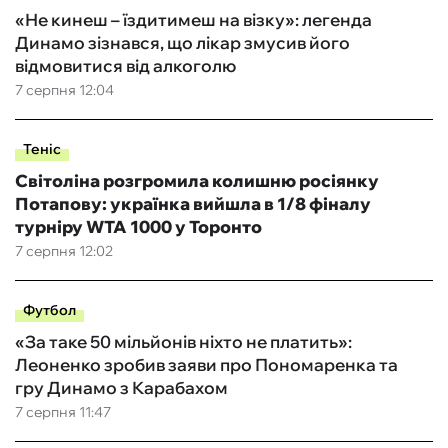
«Не кинеш – їздитимеш на візку»: легенда
Динамо зізнався, що лікар змусив його
відмовитися від алкоголю
7 серпня 12:04
Теніс
Світоліна розгромила колишню росіянку
Потапову: українка вийшла в 1/8 фіналу
турніру WTA 1000 у Торонто
7 серпня 12:02
Футбол
«За таке 50 мільйонів ніхто не платить»:
Леоненко зробив заяви про Пономаренка та
гру Динамо з Карабахом
7 серпня 11:47