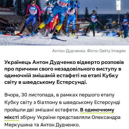
ФУТЗАЛ
ІНШІ
БУКМЕКЕРИ
Антон Дудченко. Фото: Getty Images
Українець Антон Дудченко відверто розповів
про причини свого незадовільного виступу в
одиночній змішаній естафеті на етапі Кубку
світу в шведському Естерсунді.
Вчора, 30 листопада, в рамках першого етапу
Кубку світу з біатлону в шведському Естерсунді
пройшли дві змішані естафети.
В одиночному
міксті
збірну України представляли Олександра
Меркушина та Антон Дудченко.