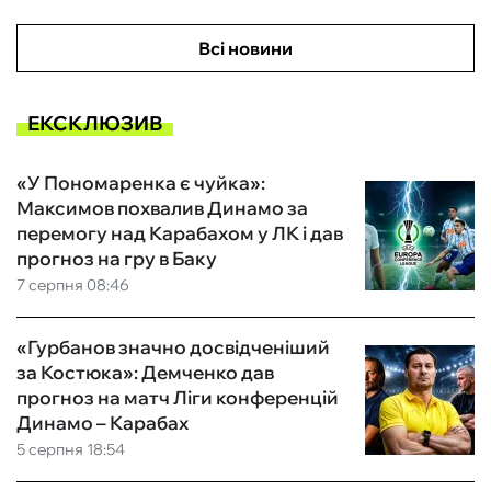
Всі новини
ЕКСКЛЮЗИВ
«У Пономаренка є чуйка»:
Максимов похвалив Динамо за
перемогу над Карабахом у ЛК і дав
прогноз на гру в Баку
7 серпня 08:46
«Гурбанов значно досвідченіший
за Костюка»: Демченко дав
прогноз на матч Ліги конференцій
Динамо – Карабах
5 серпня 18:54