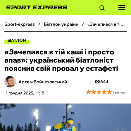
sport-express
біатлон україни
«Зачепився в тій каші і просто впав»: український біатлоніст пояснив свій провал у естафеті
ФУТБОЛ
БІАТЛОН
БАСКЕТБОЛ
«Зачепився в тій каші і просто
впав»: український біатлоніст
БОКС
пояснив свій провал у естафеті
ХОКЕЙ
Артем Войцеховський
644
★
★
★
★
★
★
★
★
★
★
1 голос
1 грудня 2025, 11:15
ТЕНІС
КІБЕРСПОРТ
ЧС-2026