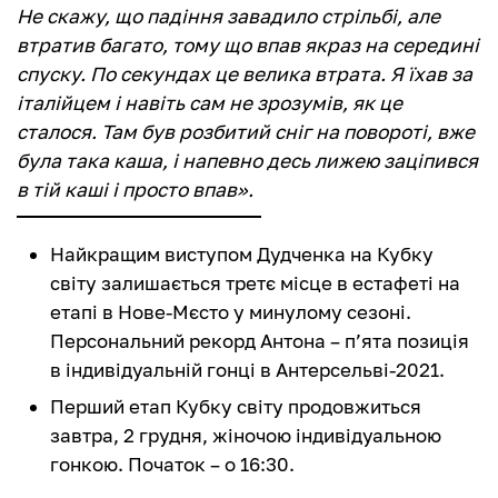
Не скажу, що падіння завадило стрільбі, але
втратив багато, тому що впав якраз на середині
спуску. По секундах це велика втрата. Я їхав за
італійцем і навіть сам не зрозумів, як це
сталося. Там був розбитий сніг на повороті, вже
була така каша, і напевно десь лижею заціпився
в тій каші і просто впав».
Найкращим виступом Дудченка на Кубку
світу залишається третє місце в естафеті на
етапі в Нове-Мєсто у минулому сезоні.
Персональний рекорд Антона – п’ята позиція
в індивідуальній гонці в Антерсельві-2021.
Перший етап Кубку світу продовжиться
завтра, 2 грудня, жіночою індивідуальною
гонкою. Початок – о 16:30.