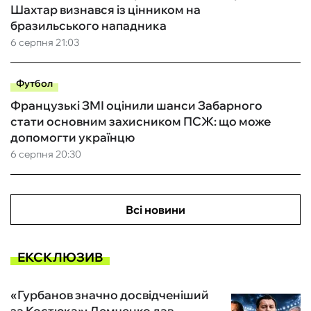
Шахтар визнався із цінником на
бразильського нападника
6 серпня 21:03
Футбол
Французькі ЗМІ оцінили шанси Забарного
стати основним захисником ПСЖ: що може
допомогти українцю
6 серпня 20:30
Всі новини
ЕКСКЛЮЗИВ
«Гурбанов значно досвідченіший
за Костюка»: Демченко дав