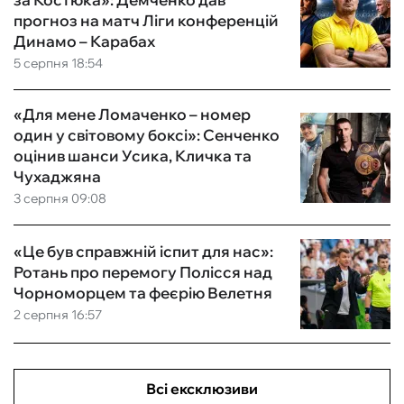
прогноз на матч Ліги конференцій
Динамо – Карабах
5 серпня 18:54
«Для мене Ломаченко – номер
один у світовому боксі»: Сенченко
оцінив шанси Усика, Кличка та
Чухаджяна
3 серпня 09:08
«Це був справжній іспит для нас»:
Ротань про перемогу Полісся над
Чорноморцем та феєрію Велетня
2 серпня 16:57
Всі ексклюзиви