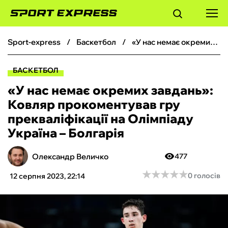
sport-express
баскетбол
«У нас немає окремих завдань»: Ковляр прокоментував гру прекваліфікації на Олімпіаду Україна – Болгарія
ФУТБОЛ
БАСКЕТБОЛ
БАСКЕТБОЛ
«У нас немає окремих завдань»:
Ковляр прокоментував гру
БОКС
прекваліфікації на Олімпіаду
Україна – Болгарія
ХОКЕЙ
Олександр Величко
477
ТЕНІС
★
★
★
★
★
★
★
★
★
★
0 голосів
12 серпня 2023, 22:14
КІБЕРСПОРТ
ЧС-2026