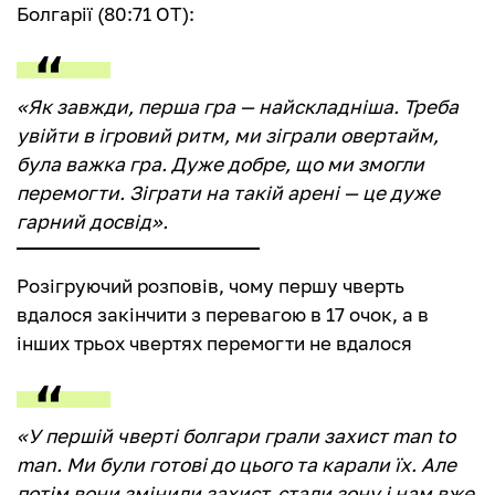
Болгарії (80:71 ОТ):
«Як завжди, перша гра — найскладніша. Треба
увійти в ігровий ритм, ми зіграли овертайм,
була важка гра. Дуже добре, що ми змогли
перемогти. Зіграти на такій арені — це дуже
гарний досвід».
Розігруючий розповів, чому першу чверть
вдалося закінчити з перевагою в 17 очок, а в
інших трьох чвертях перемогти не вдалося
«У першій чверті болгари грали захист man to
man. Ми були готові до цього та карали їх. Але
потім вони змінили захист, стали зону і нам вже