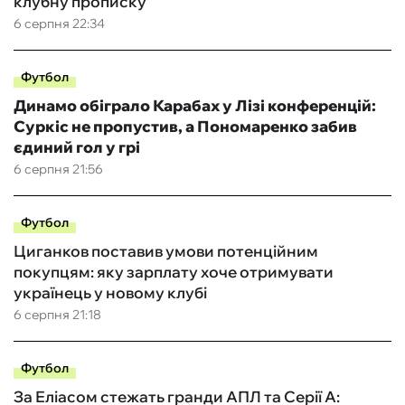
клубну прописку
6 серпня 22:34
Футбол
Динамо обіграло Карабах у Лізі конференцій:
Суркіс не пропустив, а Пономаренко забив
єдиний гол у грі
6 серпня 21:56
Футбол
Циганков поставив умови потенційним
покупцям: яку зарплату хоче отримувати
українець у новому клубі
6 серпня 21:18
Футбол
За Еліасом стежать гранди АПЛ та Серії А: