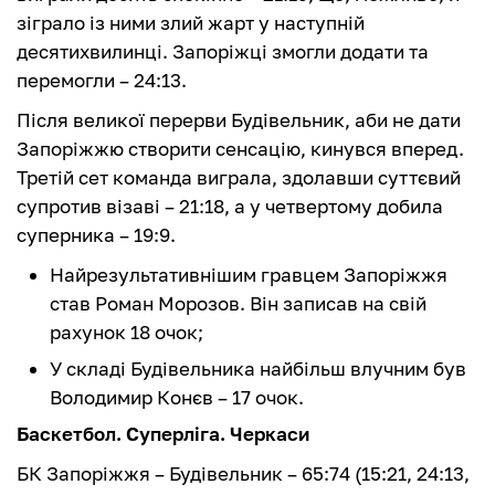
зіграло із ними злий жарт у наступній
десятихвилинці. Запоріжці змогли додати та
перемогли – 24:13.
Після великої перерви Будівельник, аби не дати
Запоріжжю створити сенсацію, кинувся вперед.
Третій сет команда виграла, здолавши суттєвий
супротив візаві – 21:18, а у четвертому добила
суперника – 19:9.
Найрезультативнішим гравцем Запоріжжя
став Роман Морозов. Він записав на свій
рахунок 18 очок;
У складі Будівельника найбільш влучним був
Володимир Конєв – 17 очок.
Баскетбол. Суперліга. Черкаси
БК Запоріжжя – Будівельник – 65:74 (15:21, 24:13,