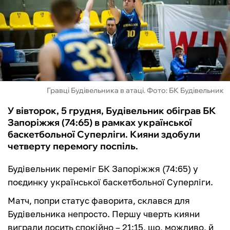
ФУТЗАЛ
ІНШІ
БУКМЕКЕРИ
Гравці Будівельника в атаці. Фото: БК Будівельник
У вівторок, 5 грудня, Будівельник обіграв БК
Запоріжжя (74:65) в рамках української
баскетбольної Суперліги. Кияни здобули
четверту перемогу поспіль.
Будівельник переміг БК Запоріжжя (74:65) у
поєдинку української баскетбольної Суперліги.
Матч, попри статус фаворита, склався для
Будівельника непросто. Першу чверть кияни
виграли досить спокійно – 21:15, що, можливо, й