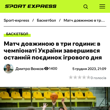
sport-express
баскетбол
Матч довжиною в три години: в чемпіонаті України завершився останній поєдинок ігрового дня
ФУТБОЛ
БАСКЕТБОЛ
БАСКЕТБОЛ
Матч довжиною в три години: в
чемпіонаті України завершився
БОКС
останній поєдинок ігрового дня
ХОКЕЙ
Дмитро Вєнков
1400
5 грудня 2023, 21:09
★
★
★
★
★
★
★
★
★
★
0 голосів
ТЕНІС
КІБЕРСПОРТ
ЧС-2026