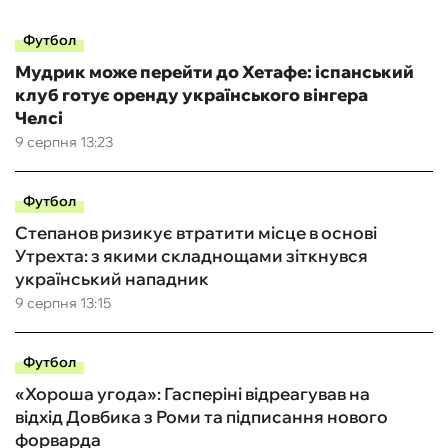
Футбол
Мудрик може перейти до Хетафе: іспанський
клуб готує оренду українського вінгера
Челсі
9 серпня 13:23
Футбол
Степанов ризикує втратити місце в основі
Утрехта: з якими складнощами зіткнувся
український нападник
9 серпня 13:15
Футбол
«Хороша угода»: Гасперіні відреагував на
відхід Довбика з Роми та підписання нового
форварда