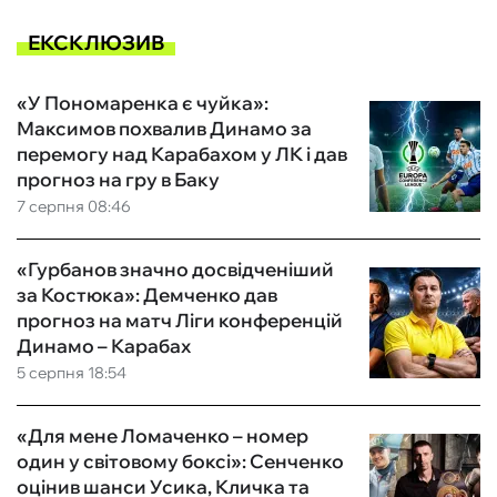
ЕКСКЛЮЗИВ
«У Пономаренка є чуйка»:
Максимов похвалив Динамо за
перемогу над Карабахом у ЛК і дав
прогноз на гру в Баку
7 серпня 08:46
«Гурбанов значно досвідченіший
за Костюка»: Демченко дав
прогноз на матч Ліги конференцій
Динамо – Карабах
5 серпня 18:54
«Для мене Ломаченко – номер
один у світовому боксі»: Сенченко
оцінив шанси Усика, Кличка та