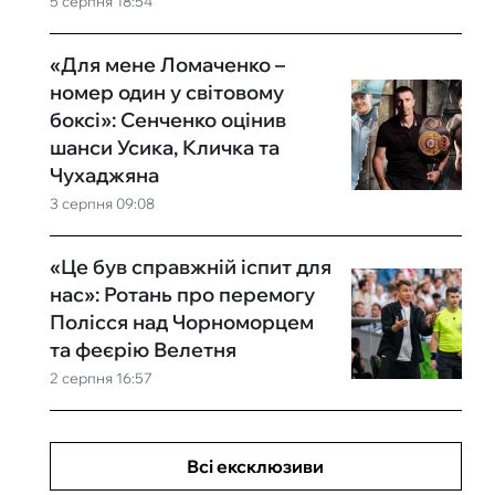
5 серпня 18:54
«Для мене Ломаченко –
номер один у світовому
боксі»: Сенченко оцінив
шанси Усика, Кличка та
Чухаджяна
3 серпня 09:08
«Це був справжній іспит для
нас»: Ротань про перемогу
Полісся над Чорноморцем
та феєрію Велетня
2 серпня 16:57
Всі ексклюзиви