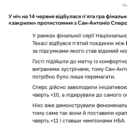
Нь
У ніч на 14 червня відбулася п'ята гра фінальн
«закрили» протистояння з Сан-Антоніо Сперс і
У рамках фінальної серії Національно
Техасі відбувся п'ятий поєдинок між
за підсумками якого став відомий но
Гості підійшли до матчу із комфортн
виграними зустрічами, тому Сан-Ант
потрібно було лише перемагати.
Сперс дійсно заволодили ініціативою
чверть +10, а лідирували до самого ос
Нікс вже демонстрували феноменальн
тому саме так вони й поставили крап
чверть +11 і ставши чемпіонами НБА.