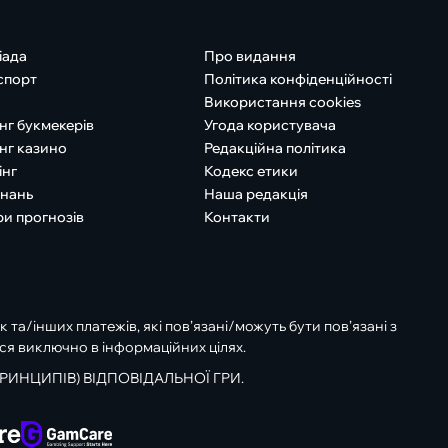
іада
Про видання
спорт
Політика конфіденційності
Використання cookies
нг букмекерів
Угода користувача
нг казино
Редакційна політика
інг
Кодекс етики
знань
Наша редакція
ри прогнозів
Контакти
к та/інших платежів, які пов’язані/можуть бути пов’язані з
ся виключно в інформаційних цілях.
РИНЦИПІВ) ВІДПОВІДАЛЬНОЇ ГРИ.