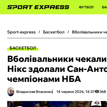
ФУТБОЛ
БА
sport-express
баскетбол
БАСКЕТБОЛ
Вболівальники чекали
Нікс здолали Сан-Анто
чемпіонами НБА
Владислав Власенко
14 червня 2026, 14:37
368