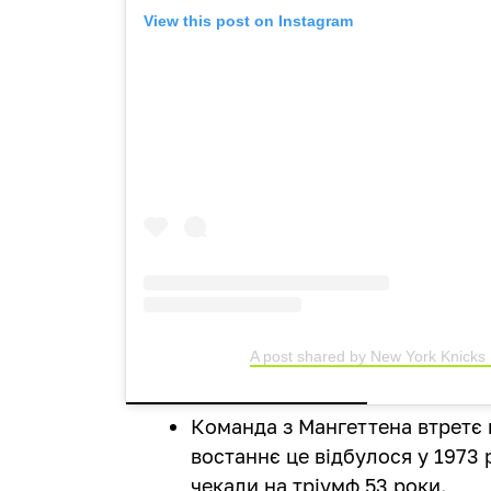
View this post on Instagram
A post shared by New York Knicks
Команда з Мангеттена втретє в
востаннє це відбулося у 1973 
чекали на тріумф 53 роки.