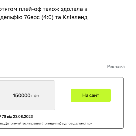
тягом плей-оф також здолала в
адельфію 76ерс (4:0) та Клівленд
Реклама
150000 грн
На сайт
 78 від 23.08.2023
сть. Дотримуйтеся правил (принципів) відповідальної гри