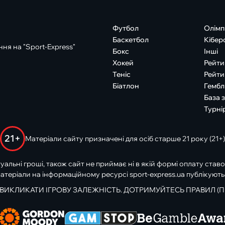
Футбол
Олімп
Баскетбол
Кібер
ня на "Sport-Express"
Бокс
Інші
Хокей
Рейти
Теніс
Рейти
Біатлон
Гембл
База 
Турні
21+
Матеріали сайту призначені для осіб старше 21 року (21+)
туальні гроші, також сайт не приймає ні в якій формі оплату ставо
атеріали на інформаційному ресурсі sport-express.ua публікують
 ВИКЛИКАТИ ІГРОВУ ЗАЛЕЖНІСТЬ. ДОТРИМУЙТЕСЬ ПРАВИЛ (П