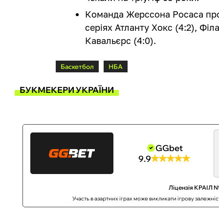
Команда Жерссона Росаса про
серіях Атланту Хокс (4:2), Філ
Кавальєрс (4:0).
Баскетбол
НБА
БУКМЕКЕРИ УКРАЇНИ
GGbet
9.9
Ліцензія КРАІЛ №
Участь в азартних іграх може викликати ігрову залежні