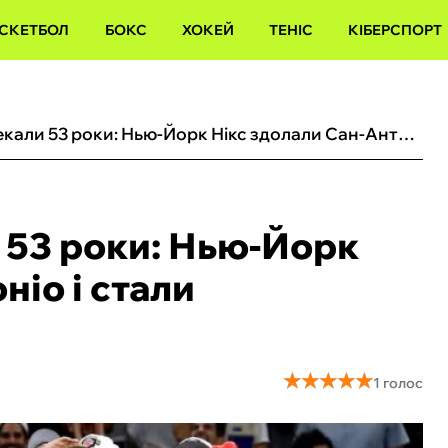
СКЕТБОЛ
БОКС
ХОКЕЙ
ТЕНІС
КІБЕРСПОРТ
Вболівальники чекали 53 роки: Нью-Йорк Нікс здолали Сан-Антоніо і стали чемпіонами НБА
 53 роки: Нью-Йорк
ніо і стали
★
★
★
★
★
★
★
★
★
★
1 голос