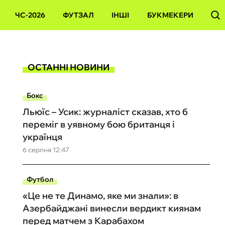
ЧС-2026
ФУТЗАЛ
ІНШІ
БУКМЕКЕРИ
ОСТАННІ НОВИНИ
Бокс
Льюїс – Усик: журналіст сказав, хто б
переміг в уявному бою британця і
українця
6 серпня 12:47
Футбол
«Це не те Динамо, яке ми знали»: в
Азербайджані винесли вердикт киянам
перед матчем з Карабахом