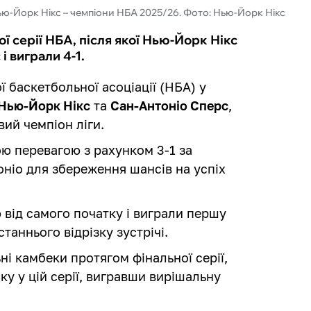
ю-Йорк Нікс – чемпіони НБА 2025/26. Фото: Нью-Йорк Нікс
ої серії НБА, після якої Нью-Йорк Нікс
 виграли 4-1.
ї баскетбольної асоціації (НБА) у
Нью-Йорк Нікс
та
Сан-Антоніо Сперс
,
вий чемпіон ліги.
ою перевагою з рахунком 3-1 за
оніо для збереження шансів на успіх
 від самого початку і виграли першу
таннього відрізку зустрічі.
і камбеки протягом фінальної серії,
ку у цій серії, вигравши вирішальну