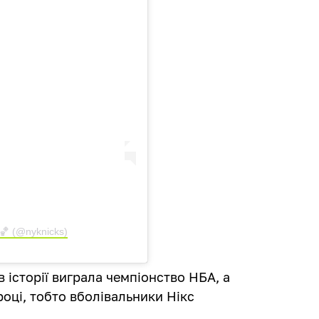
 🏀 (@nyknicks)
 історії виграла чемпіонство НБА, а
році, тобто вболівальники Нікс