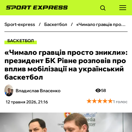
sport-express
баскетбол
«Чимало гравців просто зникли»: президент БК Рівне розповів про вплив мобілізації на український баскетбол
ФУТБОЛ
БАСКЕТБОЛ
БАСКЕТБОЛ
«Чимало гравців просто зникли»:
президент БК Рівне розповів про
БОКС
вплив мобілізації на український
баскетбол
ХОКЕЙ
Владислав Власенко
58
ТЕНІС
★
★
★
★
★
★
★
★
★
★
1 голос
12 травня 2026, 21:16
КІБЕРСПОРТ
ЧС-2026