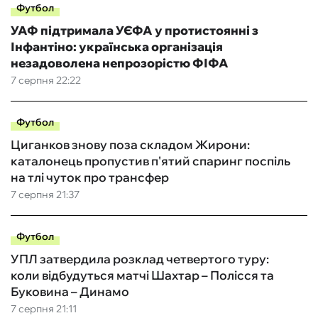
Футбол
УАФ підтримала УЄФА у протистоянні з
Інфантіно: українська організація
незадоволена непрозорістю ФІФА
7 серпня 22:22
Футбол
Циганков знову поза складом Жирони:
каталонець пропустив п'ятий спаринг поспіль
на тлі чуток про трансфер
7 серпня 21:37
Футбол
УПЛ затвердила розклад четвертого туру:
коли відбудуться матчі Шахтар – Полісся та
Буковина – Динамо
7 серпня 21:11