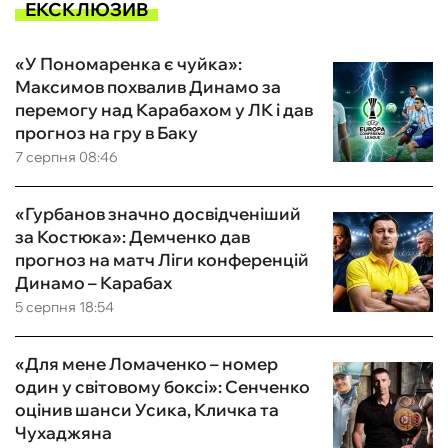
ЕКСКЛЮЗИВ
«У Пономаренка є чуйка»:
Максимов похвалив Динамо за
перемогу над Карабахом у ЛК і дав
прогноз на гру в Баку
7 серпня 08:46
«Гурбанов значно досвідченіший
за Костюка»: Демченко дав
прогноз на матч Ліги конференцій
Динамо – Карабах
5 серпня 18:54
«Для мене Ломаченко – номер
один у світовому боксі»: Сенченко
оцінив шанси Усика, Кличка та
Чухаджяна