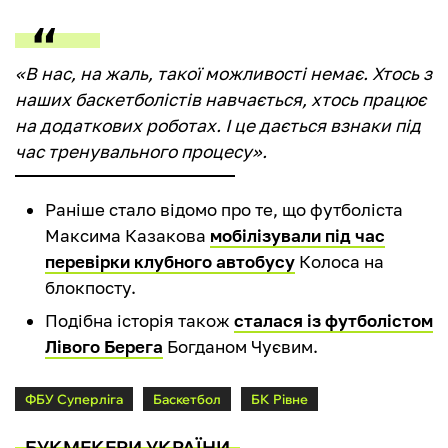
«В нас, на жаль, такої можливості немає. Хтось з
наших баскетболістів навчається, хтось працює
на додаткових роботах. І це дається взнаки під
час тренувального процесу».
Раніше стало відомо про те, що футболіста
Максима Казакова
мобілізували під час
перевірки клубного автобусу
Колоса на
блокпосту.
Подібна історія також
сталася із футболістом
Лівого Берега
Богданом Чуєвим.
ФБУ Суперліга
Баскетбол
БК Рівне
БУКМЕКЕРИ УКРАЇНИ