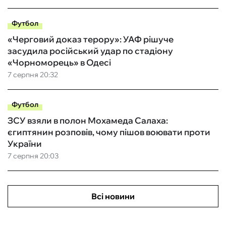
Футбол
«Черговий доказ терору»: УАФ рішуче
засудила російський удар по стадіону
«Чорноморець» в Одесі
7 серпня 20:32
Футбол
ЗСУ взяли в полон Мохамеда Салаха:
єгиптянин розповів, чому пішов воювати проти
України
7 серпня 20:03
Всі новини