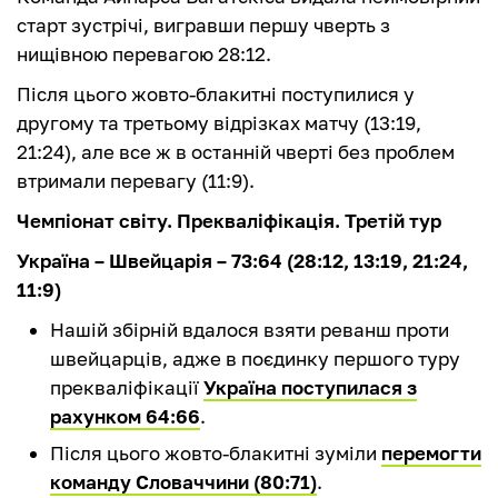
старт зустрічі, вигравши першу чверть з
нищівною перевагою 28:12.
Після цього жовто-блакитні поступилися у
другому та третьому відрізках матчу (13:19,
21:24), але все ж в останній чверті без проблем
втримали перевагу (11:9).
Чемпіонат світу. Прекваліфікація. Третій тур
Україна – Швейцарія – 73:64 (28:12, 13:19, 21:24,
11:9)
Нашій збірній вдалося взяти реванш проти
швейцарців, адже в поєдинку першого туру
прекваліфікації
Україна поступилася з
рахунком 64:66
.
Після цього жовто-блакитні зуміли
перемогти
команду Словаччини (80:71)
.