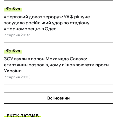
Футбол
«Черговий доказ терору»: УАФ рішуче
засудила російський удар по стадіону
«Чорноморець» в Одесі
7 серпня 20:32
Футбол
ЗСУ взяли в полон Мохамеда Салаха:
єгиптянин розповів, чому пішов воювати проти
України
7 серпня 20:03
Всі новини
ЕКСКЛЮЗИВ