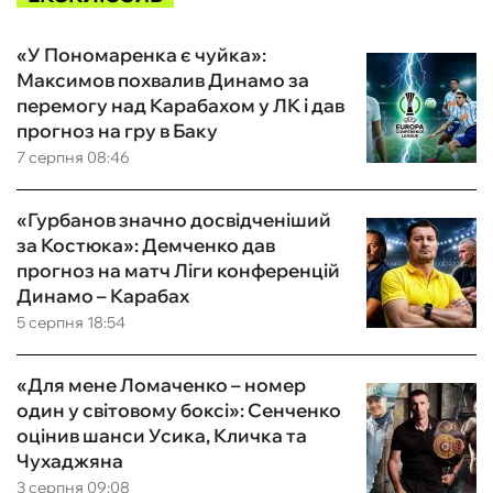
«У Пономаренка є чуйка»:
Максимов похвалив Динамо за
перемогу над Карабахом у ЛК і дав
прогноз на гру в Баку
7 серпня 08:46
«Гурбанов значно досвідченіший
за Костюка»: Демченко дав
прогноз на матч Ліги конференцій
Динамо – Карабах
5 серпня 18:54
«Для мене Ломаченко – номер
один у світовому боксі»: Сенченко
оцінив шанси Усика, Кличка та
Чухаджяна
3 серпня 09:08