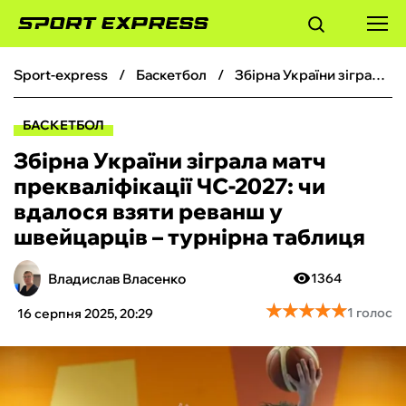
sport-express
баскетбол
Збірна України зіграла матч прекваліфікації ЧС-2027: чи вдалося взяти реванш у швейцарців – турнірна таблиця
ФУТБОЛ
БАСКЕТБОЛ
БАСКЕТБОЛ
Збірна України зіграла матч
прекваліфікації ЧС-2027: чи
БОКС
вдалося взяти реванш у
швейцарців – турнірна таблиця
ХОКЕЙ
Владислав Власенко
1364
ТЕНІС
★
★
★
★
★
★
★
★
★
★
1 голос
16 серпня 2025, 20:29
КІБЕРСПОРТ
ЧС-2026