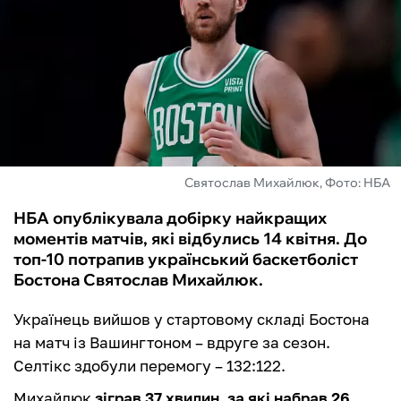
ФУТЗАЛ
ІНШІ
БУКМЕКЕРИ
Святослав Михайлюк, Фото: НБА
НБА опублікувала добірку найкращих
моментів матчів, які відбулись 14 квітня. До
топ-10 потрапив український баскетболіст
Бостона Святослав Михайлюк.
Українець вийшов у стартовому складі Бостона
на матч із Вашингтоном – вдруге за сезон.
Селтікс здобули перемогу – 132:122.
Михайлюк
зіграв 37 хвилин, за які набрав 26