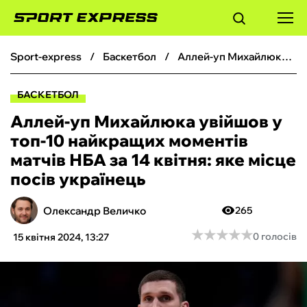
sport-express
баскетбол
Аллей-уп Михайлюка увійшов у топ-10 найкращих моментів матчів НБА за 14 квітня: яке місце посів українець
ФУТБОЛ
БАСКЕТБОЛ
БАСКЕТБОЛ
Аллей-уп Михайлюка увійшов у
топ-10 найкращих моментів
БОКС
матчів НБА за 14 квітня: яке місце
посів українець
ХОКЕЙ
Олександр Величко
265
ТЕНІС
★
★
★
★
★
★
★
★
★
★
0 голосів
15 квітня 2024, 13:27
КІБЕРСПОРТ
ЧС-2026