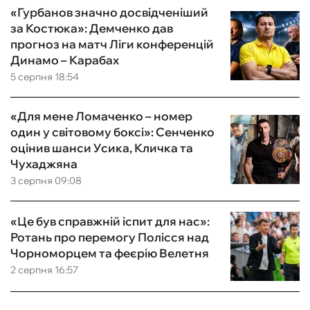
«Гурбанов значно досвідченіший
за Костюка»: Демченко дав
прогноз на матч Ліги конференцій
Динамо – Карабах
5 серпня 18:54
«Для мене Ломаченко – номер
один у світовому боксі»: Сенченко
оцінив шанси Усика, Кличка та
Чухаджяна
3 серпня 09:08
«Це був справжній іспит для нас»:
Ротань про перемогу Полісся над
Чорноморцем та феєрію Велетня
2 серпня 16:57