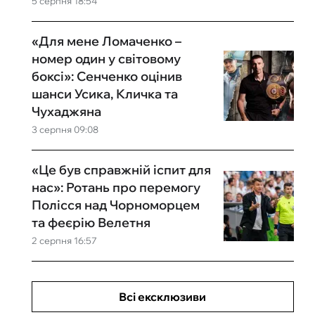
5 серпня 18:54
«Для мене Ломаченко –
номер один у світовому
боксі»: Сенченко оцінив
шанси Усика, Кличка та
Чухаджяна
3 серпня 09:08
«Це був справжній іспит для
нас»: Ротань про перемогу
Полісся над Чорноморцем
та феєрію Велетня
2 серпня 16:57
Всі ексклюзиви