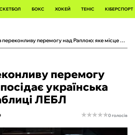
СКЕТБОЛ
БОКС
ХОКЕЙ
ТЕНІС
КІБЕРСПОРТ
Прометей здобув переконливу перемогу над Раплою: яке місце посідає українська команда в турнірній таблиці ЛЕБЛ
еконливу перемогу
 посідає українська
таблиці ЛЕБЛ
★
★
★
★
★
★
★
★
★
★
9
0 голосів