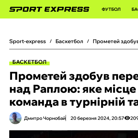
ФУТБОЛ
БА
sport-express
баскетбол
БАСКЕТБОЛ
Прометей здобув пер
над Раплою: яке місце
команда в турнірній 
Дмитро Чорнобай
20 березня 2024, 20:57
20