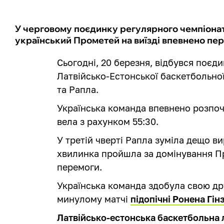
У черговому поєдинку регулярного чемпіонату
український Прометей на виїзді впевнено пере
Сьогодні, 20 березня, відбувся поєд
Латвійсько-Естонської баскетбольної
та Рапла.
Українська команда впевнено розпоча
вела з рахунком 55:30.
У третій чверті Рапла зуміла дещо ви
хвилинка пройшла за домінування Пр
перемоги.
Українська команда здобула свою др
минулому матчі
підопічні Ронена Гі
Латвійсько-естонська баскетбольна л