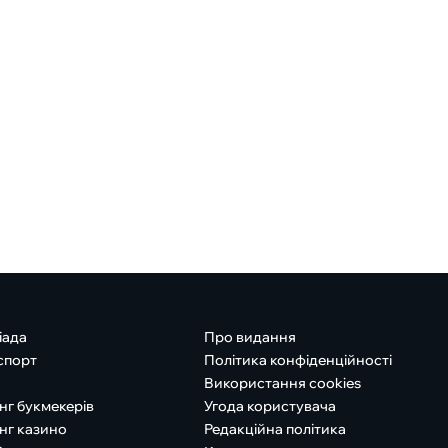
іада
Про видання
спорт
Політика конфіденційності
Використання cookies
нг букмекерів
Угода користувача
нг казино
Редакційна політика