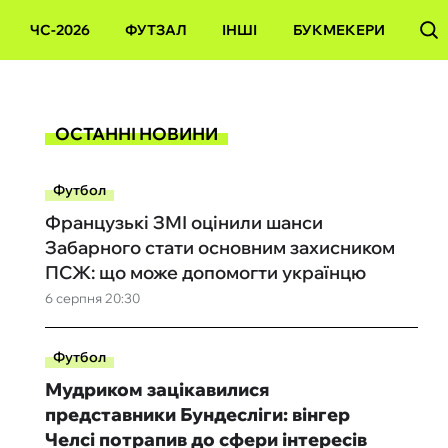
ЧС-2026
ФУТЗАЛ
ІНШІ
БУКМЕКЕРИ
ОСТАННІ НОВИНИ
Футбол
Французькі ЗМІ оцінили шанси
Забарного стати основним захисником
ПСЖ: що може допомогти українцю
6 серпня 20:30
Футбол
Мудриком зацікавилися
представники Бундесліги: вінгер
Челсі потрапив до сфери інтересів