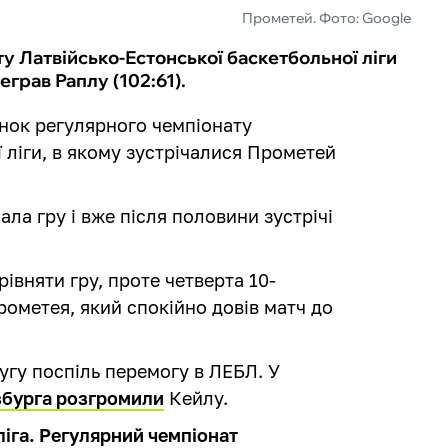
Прометей. Фото: Google
 Латвійсько-Естонської баскетбольної ліги
грав Раплу (102:61).
инок регулярного чемпіонату
 ліги, в якому зустрічалися Прометей
ла гру і вже після половини зустрічі
рівняти гру, проте четверта 10-
ометея, який спокійно довів матч до
угу поспіль перемогу в ЛЕБЛ. У
нзбурга розгромили
Кейлу.
іга. Регулярний чемпіонат