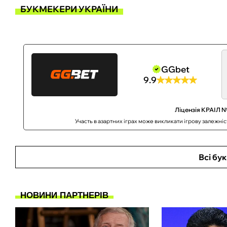
БУКМЕКЕРИ УКРАЇНИ
GGbet
9.9
Ліцензія КРАІЛ №
Участь в азартних іграх може викликати ігрову залежні
Всі бу