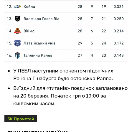
У ЛЕБЛ наступним опонентом підопічних
Ронена Гінзбурга буде естонська Рапла.
Виїздний для «титанів» поєдинок заплановано
на 20 березня. Початок гри о 19:00 за
київським часом.
БК Прометей