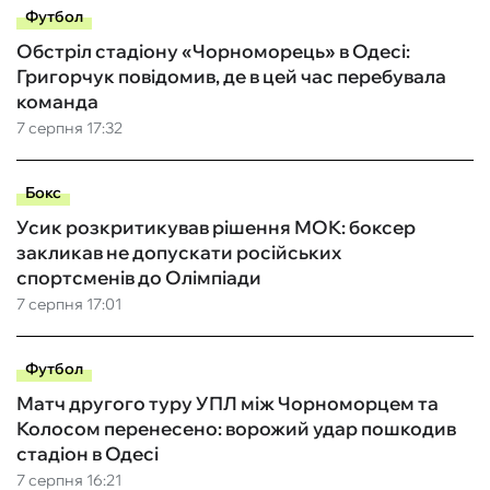
Футбол
Обстріл стадіону «Чорноморець» в Одесі:
Григорчук повідомив, де в цей час перебувала
команда
7 серпня 17:32
Бокс
Усик розкритикував рішення МОК: боксер
закликав не допускати російських
спортсменів до Олімпіади
7 серпня 17:01
Футбол
Матч другого туру УПЛ між Чорноморцем та
Колосом перенесено: ворожий удар пошкодив
стадіон в Одесі
7 серпня 16:21