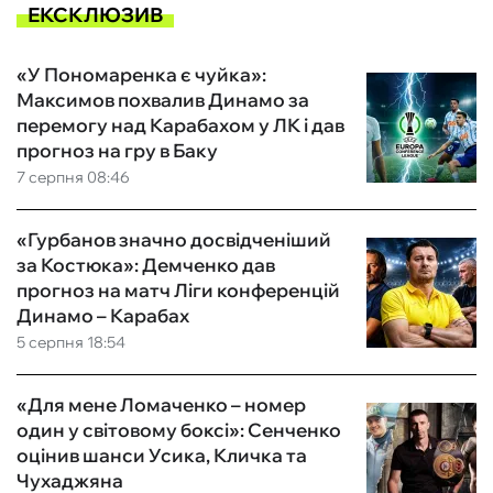
ЕКСКЛЮЗИВ
«У Пономаренка є чуйка»:
Максимов похвалив Динамо за
перемогу над Карабахом у ЛК і дав
прогноз на гру в Баку
7 серпня 08:46
«Гурбанов значно досвідченіший
за Костюка»: Демченко дав
прогноз на матч Ліги конференцій
Динамо – Карабах
5 серпня 18:54
«Для мене Ломаченко – номер
один у світовому боксі»: Сенченко
оцінив шанси Усика, Кличка та
Чухаджяна