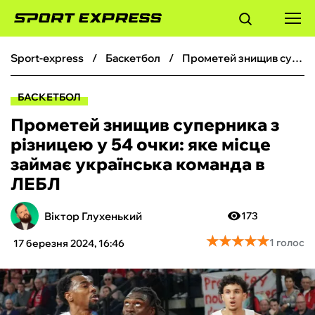
sport-express
баскетбол
Прометей знищив суперника з різницею у 54 очки: яке місце займає українська команда в ЛЕБЛ
ФУТБОЛ
БАСКЕТБОЛ
БАСКЕТБОЛ
Прометей знищив суперника з
різницею у 54 очки: яке місце
БОКС
займає українська команда в
ЛЕБЛ
ХОКЕЙ
Віктор Глухенький
173
ТЕНІС
★
★
★
★
★
★
★
★
★
★
1 голос
17 березня 2024, 16:46
КІБЕРСПОРТ
ЧС-2026