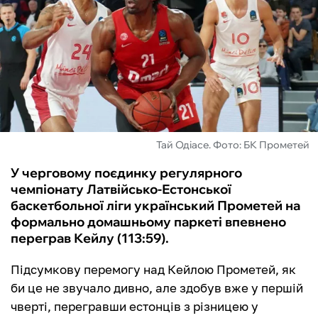
ФУТЗАЛ
ІНШІ
БУКМЕКЕРИ
Тай Одіасе. Фото: БК Прометей
У черговому поєдинку регулярного
чемпіонату Латвійсько-Естонської
баскетбольної ліги український Прометей на
формально домашньому паркеті впевнено
переграв Кейлу (113:59).
Підсумкову перемогу над Кейлою Прометей, як
би це не звучало дивно, але здобув вже у першій
чверті, перегравши естонців з різницею у