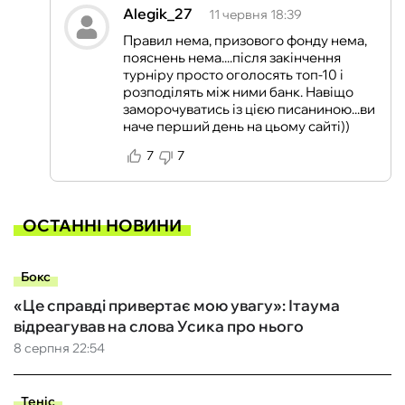
Alegik_27
11 червня 18:39
Правил нема, призового фонду нема,
пояснень нема....після закінчення
турніру просто оголосять топ-10 і
розподілять між ними банк. Навіщо
заморочуватись із цією писаниною...ви
наче перший день на цьому сайті))
7
7
ОСТАННІ НОВИНИ
Бокс
«Це справді привертає мою увагу»: Ітаума
відреагував на слова Усика про нього
8 серпня 22:54
Теніс