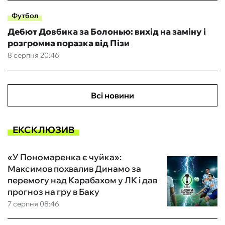
Футбол
Дебют Довбика за Болонью: вихід на заміну і
розгромна поразка від Пізи
8 серпня 20:46
Всі новини
ЕКСКЛЮЗИВ
«У Пономаренка є чуйка»:
Максимов похвалив Динамо за
перемогу над Карабахом у ЛК і дав
прогноз на гру в Баку
7 серпня 08:46