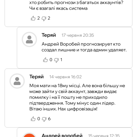
хто робить прогнози з багатьох аккаунтів?
Чи є взагалі якась система
2
2
Теряй
17 червня 20:35
Андрей Воробей прогнозирует кто
создал лишние и тогда админ удаляет.
0
1
Теряй
14 червня 16:02
Моя мати на 18му місці. Але вона більшу не
може зайти у свій аккаунт, завжди видає
помилку і на її пошту не приходило
підтвердження. Тому мінус один лідер.
Вітаю інших. Нах цифровізація!
0
6
Андрей воробей
15 червня 12:35