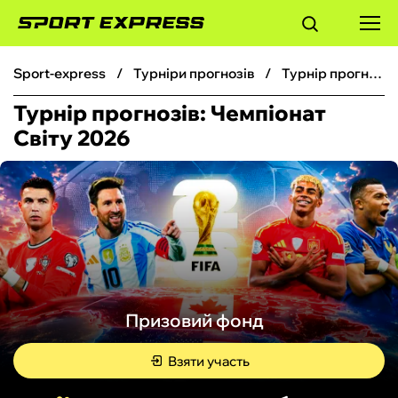
sport-express
турніри прогнозів
Турнір прогнозів: Чемпіонат Світу 2026
ФУТБОЛ
Турнір прогнозів: Чемпіонат
Світу 2026
БАСКЕТБОЛ
БОКС
ХОКЕЙ
ТЕНІС
Призовий фонд
КІБЕРСПОРТ
Взяти участь
ЧС-2026