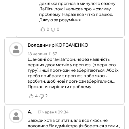
декілька прогнозів минулого сезону
ЛаЛіги, тож і написав про можливу
проблему. Наразі все чітко працює.
Дякую за розуміння
0
0
Володимир КОРЗАЧЕНКО
18 червня 11:57
Шановні організатори, через наявність
перших двох матчів у прогнозі (з першого
туру), інші прогнози не зберігаються. Або їх
треба прибрати з прогнозів або якось
зробити, щоб нові прогнози зберігалися...
Прохання вирішити проблему
4
2
A.
17 червня 09:34
Завжди хотів спитати, але все якось не
доходило.Як адміністрація бореться з тими ,