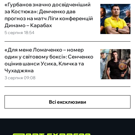
«Гурбанов значно досвідченіший
за Костюка»: Демченко дав
прогноз на матч Ліги конференцій
Динамо – Карабах
5 серпня 18:54
«Для мене Ломаченко – номер
один у світовому боксі»: Сенченко
оцінив шанси Усика, Кличка та
Чухаджяна
3 серпня 09:08
Всі ексклюзиви