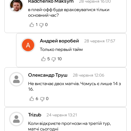
Radchenko Maksym
28 червня 16:00
в плей-офф буде враховуватися тільки
основний час?
1
0
Андрей воробей
28 червня 17:57
Только первый тайм
5
10
Олександр Труш
28 червня 12:06
Не вистачає двох матчів. Чомусь є лише 14 з
16.
6
0
Trizub
24 червня 13:21
Коли відкриєте прогнози на третій тур,
матчі сьогодні