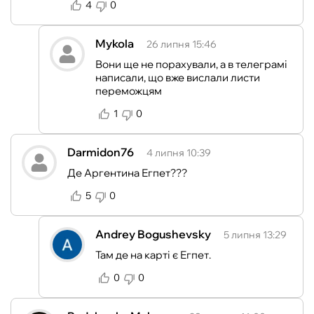
4
0
Mykola
26 липня 15:46
Вони ще не порахували, а в телеграмі
написали, що вже вислали листи
переможцям
1
0
Darmidon76
4 липня 10:39
Де Аргентина Егпет???
5
0
Andrey Bogushevsky
5 липня 13:29
Там де на карті є Егпет.
0
0