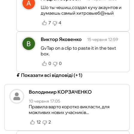
Шо ты чешиш,создал кучу акаунтов и
думаешь самый хитровыеб@ный
7
4
Виктор Яковенко
15 червня 12:59
GvTap on a clip to paste it in the text
box.
0
0
Показати всі відповіді
(+1)
Володимир КОРЗАЧЕНКО
10 червня 17:05
Правила варто коротко викласти, для
можливих нових учасників...
12
2