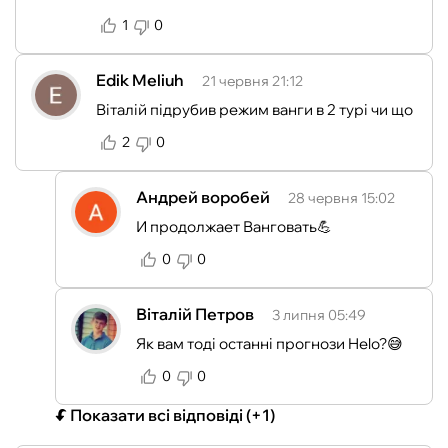
1
0
Edik Meliuh
21 червня 21:12
Віталій підрубив режим ванги в 2 турі чи що
2
0
Андрей воробей
28 червня 15:02
И продолжает Ванговать💪
0
0
Віталій Петров
3 липня 05:49
Як вам тоді останні прогнози Helo?😅
0
0
Показати всі відповіді
(+1)