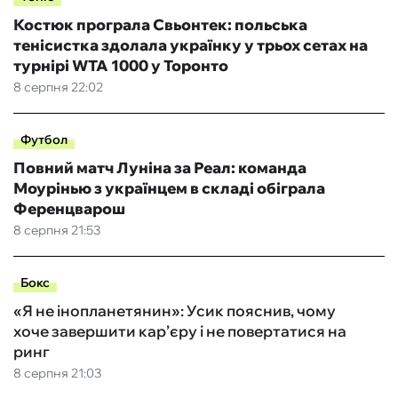
Костюк програла Свьонтек: польська
тенісистка здолала українку у трьох сетах на
турнірі WTA 1000 у Торонто
8 серпня 22:02
Футбол
Повний матч Луніна за Реал: команда
Моурінью з українцем в складі обіграла
Ференцварош
8 серпня 21:53
Бокс
«Я не інопланетянин»: Усик пояснив, чому
хоче завершити кар’єру і не повертатися на
ринг
8 серпня 21:03