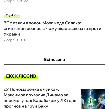
7 серпня 20:32
Футбол
ЗСУ взяли в полон Мохамеда Салаха:
єгиптянин розповів, чому пішов воювати проти
України
7 серпня 20:03
Всі новини
ЕКСКЛЮЗИВ
«У Пономаренка є чуйка»:
Максимов похвалив Динамо за
перемогу над Карабахом у ЛК і дав
прогноз на гру в Баку