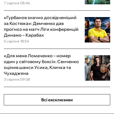
7 серпня 08:46
«Гурбанов значно досвідченіший
за Костюка»: Демченко дав
прогноз на матч Ліги конференцій
Динамо – Карабах
5 серпня 18:54
«Для мене Ломаченко – номер
один у світовому боксі»: Сенченко
оцінив шанси Усика, Кличка та
Чухаджяна
3 серпня 09:08
Всі ексклюзиви