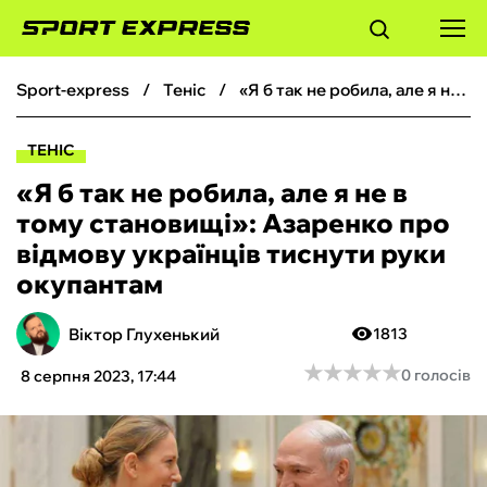
sport-express
теніс
«Я б так не робила, але я не в тому становищі»: Азаренко про відмову українців тиснути руки окупантам
ФУТБОЛ
ТЕНІС
БАСКЕТБОЛ
«Я б так не робила, але я не в
тому становищі»: Азаренко про
БОКС
відмову українців тиснути руки
окупантам
ХОКЕЙ
Віктор Глухенький
1813
ТЕНІС
★
★
★
★
★
★
★
★
★
★
0 голосів
8 серпня 2023, 17:44
КІБЕРСПОРТ
ЧС-2026