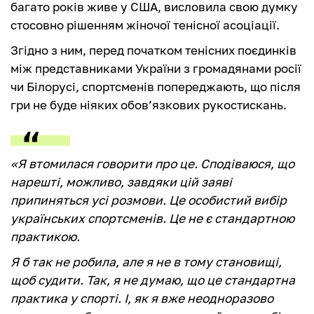
багато років живе у США, висловила свою думку
стосовно рішенням жіночої тенісної асоціації.
Згідно з ним, перед початком тенісних поєдинків
між представниками України з громадянами росії
чи Білорусі, спортсменів попереджають, що після
гри не буде ніяких обов’язкових рукостискань.
«Я втомилася говорити про це. Сподіваюся, що
нарешті, можливо, завдяки цій заяві
припиняться усі розмови. Це особистий вибір
українських спортсменів. Це не є стандартною
практикою.
Я б так не робила, але я не в тому становищі,
щоб судити. Так, я не думаю, що це стандартна
практика у спорті. І, як я вже неодноразово