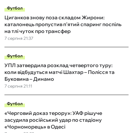
Футбол
Циганков знову поза складом Жирони:
каталонець пропустив п'ятий спаринг поспіль
на тлі чуток про трансфер
7 серпня 21:37
Футбол
УПЛ затвердила розклад четвертого туру:
коли відбудуться матчі Шахтар – Полісся та
Буковина – Динамо
7 серпня 21:11
Футбол
«Черговий доказ терору»: УАФ рішуче
засудила російський удар по стадіону
«Чорноморець» в Одесі