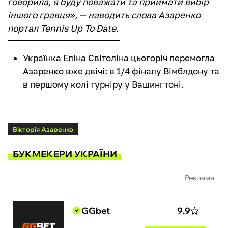
говорила, я буду поважати та приймати вибір
іншого гравця», — наводить слова Азаренко
портал Tennis Up To Date.
Українка Еліна Світоліна цьогоріч перемогла
Азаренко вже двічі: в 1/4 фіналу Вімблдону та
в першому колі турніру у Вашингтоні.
Вікторія Азаренко
БУКМЕКЕРИ УКРАЇНИ
Реклама
GGbet
9.9