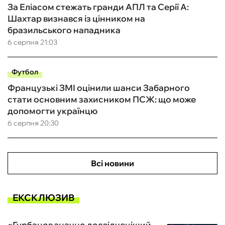
За Еліасом стежать гранди АПЛ та Серії А:
Шахтар визнався із цінником на
бразильського нападника
6 серпня 21:03
Футбол
Французькі ЗМІ оцінили шанси Забарного
стати основним захисником ПСЖ: що може
допомогти українцю
6 серпня 20:30
Всі новини
ЕКСКЛЮЗИВ
«Гурбанов значно досвідченіший