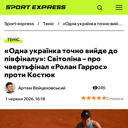
sport-express
теніс
«Одна українка точно вийде до півфіналу»: Світоліна – про чвертьфінал «Ролан Гаррос» проти Костюк
ФУТБОЛ
ТЕНІС
БАСКЕТБОЛ
«Одна українка точно вийде до
півфіналу»: Світоліна – про
БОКС
чвертьфінал «Ролан Гаррос»
проти Костюк
ХОКЕЙ
Артем Войцеховський
245
ТЕНІС
★
★
★
★
★
★
★
★
★
★
2 голоси
1 червня 2026, 16:18
КІБЕРСПОРТ
ЧС-2026