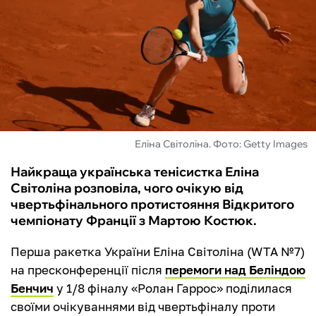
ФУТЗАЛ
ІНШІ
БУКМЕКЕРИ
Еліна Світоліна. Фото: Getty Images
Найкраща українська тенісистка Еліна
Світоліна розповіла, чого очікую від
чвертьфінального протистояння Відкритого
чемпіонату Франції з Мартою Костюк.
Перша ракетка України Еліна Світоліна (WTA №7)
на пресконференції після
перемоги над Беліндою
Бенчич
у 1/8 фіналу «Ролан Гаррос» поділилася
своїми очікуваннями від чвертьфіналу проти