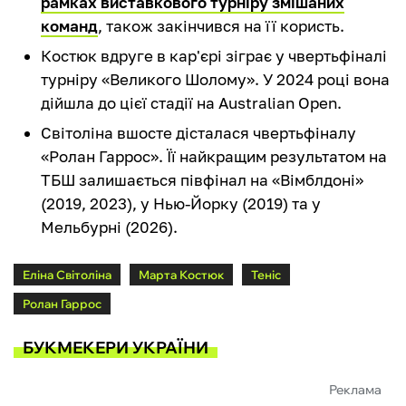
рамках виставкового турніру змішаних
команд
, також закінчився на її користь.
Костюк вдруге в кар'єрі зіграє у чвертьфіналі
турніру «Великого Шолому». У 2024 році вона
дійшла до цієї стадії на Australian Open.
Світоліна вшосте дісталася чвертьфіналу
«Ролан Гаррос». Її найкращим результатом на
ТБШ залишається півфінал на «Вімблдоні»
(2019, 2023), у Нью-Йорку (2019) та у
Мельбурні (2026).
Еліна Світоліна
Марта Костюк
Теніс
Ролан Гаррос
БУКМЕКЕРИ УКРАЇНИ
Реклама