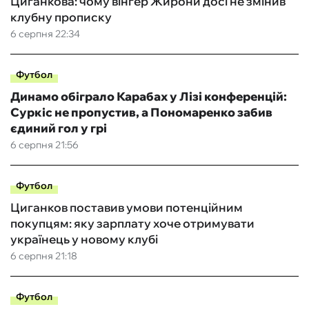
Циганкова: чому вінгер Жирони досі не змінив
клубну прописку
6 серпня 22:34
Футбол
Динамо обіграло Карабах у Лізі конференцій:
Суркіс не пропустив, а Пономаренко забив
єдиний гол у грі
6 серпня 21:56
Футбол
Циганков поставив умови потенційним
покупцям: яку зарплату хоче отримувати
українець у новому клубі
6 серпня 21:18
Футбол