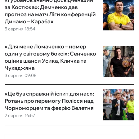
за Костюка»: Демченко дав
прогноз на матч Ліги конференцій
Динамо – Карабах
5 серпня 18:54
«Для мене Ломаченко – номер
один у світовому боксі»: Сенченко
оцінив шанси Усика, Кличка та
Чухаджяна
3 серпня 09:08
«Це був справжній іспит для нас»:
Ротань про перемогу Полісся над
Чорноморцем та феєрію Велетня
2 серпня 16:57