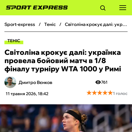
sport-express
теніс
Світоліна крокує далі: українка провела бойовий матч в 1/8 фіналу турніру WTA 1000 у Римі
ФУТБОЛ
ТЕНІС
БАСКЕТБОЛ
Світоліна крокує далі: українка
провела бойовий матч в 1/8
БОКС
фіналу турніру WTA 1000 у Римі
ХОКЕЙ
Дмитро Вєнков
761
★
★
★
★
★
★
★
★
★
★
1 голос
11 травня 2026, 18:42
ТЕНІС
КІБЕРСПОРТ
ЧС-2026