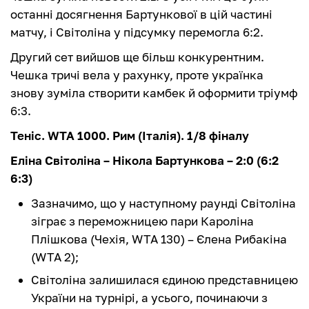
останні досягнення Бартункової в цій частині
матчу, і Світоліна у підсумку перемогла 6:2.
Другий сет вийшов ще більш конкурентним.
Чешка тричі вела у рахунку, проте українка
знову зуміла створити камбек й оформити тріумф
6:3.
Теніс. WTA 1000. Рим (Італія). 1/8 фіналу
Еліна Світоліна – Нікола Бартункова – 2:0 (6:2
6:3)
Зазначимо, що у наступному раунді Світоліна
зіграє з переможницею пари Кароліна
Плішкова (Чехія, WTA 130) – Єлена Рибакіна
(WTA 2);
Світоліна залишилася єдиною представницею
України на турнірі, а усього, починаючи з