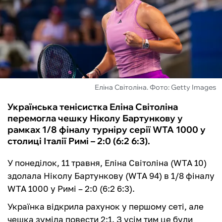
ФУТЗАЛ
ІНШІ
БУКМЕКЕРИ
Еліна Світоліна. Фото: Getty Images
Українська тенісистка Еліна Світоліна
перемогла чешку Ніколу Бартункову у
рамках 1/8 фіналу турніру серії WTA 1000 у
столиці Італії Римі – 2:0 (6:2 6:3).
У понеділок, 11 травня, Еліна Світоліна (WTA 10)
здолала Ніколу Бартункову (WTA 94) в 1/8 фіналу
WTA 1000 у Римі – 2:0 (6:2 6:3).
Українка відкрила рахунок у першому сеті, але
чешка зуміла повести 2:1. З усім тим це були