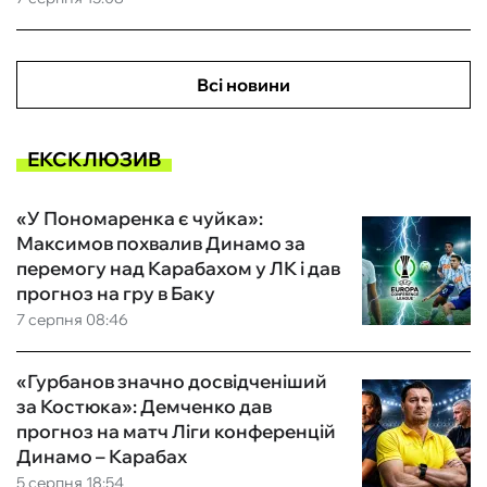
Всі новини
ЕКСКЛЮЗИВ
«У Пономаренка є чуйка»:
Максимов похвалив Динамо за
перемогу над Карабахом у ЛК і дав
прогноз на гру в Баку
7 серпня 08:46
«Гурбанов значно досвідченіший
за Костюка»: Демченко дав
прогноз на матч Ліги конференцій
Динамо – Карабах
5 серпня 18:54