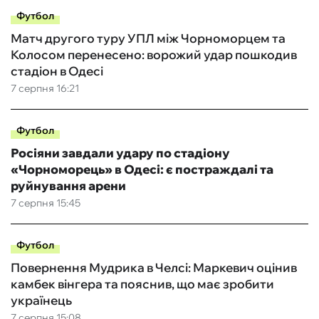
Футбол
Матч другого туру УПЛ між Чорноморцем та
Колосом перенесено: ворожий удар пошкодив
стадіон в Одесі
7 серпня 16:21
Футбол
Росіяни завдали удару по стадіону
«Чорноморець» в Одесі: є постраждалі та
руйнування арени
7 серпня 15:45
Футбол
Повернення Мудрика в Челсі: Маркевич оцінив
камбек вінгера та пояснив, що має зробити
українець
7 серпня 15:08