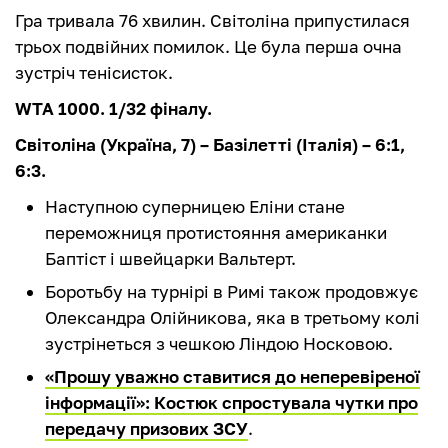
Гра тривала 76 хвилин. Світоліна припустилася
трьох подвійних помилок. Це була перша очна
зустріч тенісисток.
WTA 1000. 1/32 фіналу.
Світоліна (Україна, 7) – Базілетті (Італія) – 6:1,
6:3.
Наступною суперницею Еліни стане
переможниця протистояння американки
Баптіст і швейцарки Вальтерт.
Боротьбу на турнірі в Римі також продовжує
Олександра Олійникова, яка в третьому колі
зустрінеться з чешкою Ліндою Носковою.
«Прошу уважно ставитися до неперевіреної
інформації»: Костюк спростувала чутки про
передачу призових ЗСУ
.