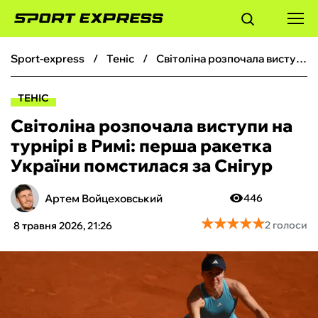
sport-express
теніс
Світоліна розпочала виступи на турнірі в Римі: перша ракетка України помстилася за Снігур
ФУТБОЛ
ТЕНІС
БАСКЕТБОЛ
Світоліна розпочала виступи на
турнірі в Римі: перша ракетка
БОКС
України помстилася за Снігур
ХОКЕЙ
Артем Войцеховський
446
★
★
★
★
★
★
★
★
★
★
2 голоси
8 травня 2026, 21:26
ТЕНІС
КІБЕРСПОРТ
ЧС-2026