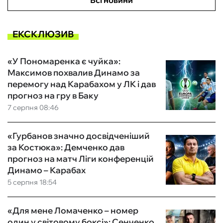
Всі новини
ЕКСКЛЮЗИВ
«У Пономаренка є чуйка»:
Максимов похвалив Динамо за
перемогу над Карабахом у ЛК і дав
прогноз на гру в Баку
7 серпня 08:46
«Гурбанов значно досвідченіший
за Костюка»: Демченко дав
прогноз на матч Ліги конференцій
Динамо – Карабах
5 серпня 18:54
«Для мене Ломаченко – номер
один у світовому боксі»: Сенченко