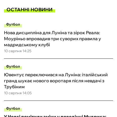
ОСТАННІ НОВИНИ
Футбол
Нова дисципліна для Луніна та зірок Реала:
Моуріньо впровадив три суворих правила у
мадридському клубі
10 серпня 14:25
Футбол
Ювентус переключився на Луніна: італійський
гранд шукає нового воротаря після невдачі з
Трубіним
10 серпня 14:05
Футбол
У Челсі помітили зміни у поведінці Мудрика: