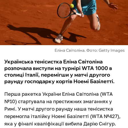
ФУТЗАЛ
ІНШІ
БУКМЕКЕРИ
Еліна Світоліна. Фото: Getty Images
Українська тенісистка Еліна Світоліна
розпочала виступи на турнірі WTA 1000 в
столиці Італії, перемігши у матчі другого
раунду господарку кортів Ноемі Базілетті.
Перша ракетка України Еліна Світоліна (WTA
№10) стартувала на престижних змаганнях у
Римі. У матчі другого раунду наша тенісистка
перемогла італійку Ноемі Базілетті (WTA №427),
яка у фіналі кваліфікації вибила Дарію Снігур.