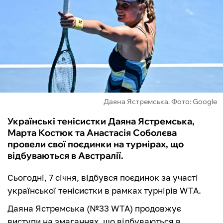
ФУТЗАЛ
ІНШІ
БУКМЕКЕРИ
Даяна Ястремська. Фото: Google
Українські тенісистки Даяна Ястремська,
Марта Костюк та Анастасія Соболєва
провели свої поєдинки на турнірах, що
відбуваються в Австралії.
Сьогодні, 7 січня, відбувся поєдинок за участі
української тенісистки в рамках турнірів WTA.
Даяна Ястремська (№33 WTA) продовжує
виступи на змаганнях, що відбуваються в