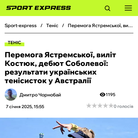
sport-express
теніс
Перемога Ястремської, виліт Костюк, дебют Соболевої: результати українських тенісисток у Австралії
ФУТБОЛ
ТЕНІС
БАСКЕТБОЛ
Перемога Ястремської, виліт
Костюк, дебют Соболевої:
БОКС
результати українських
тенісисток у Австралії
ХОКЕЙ
Дмитро Чорнобай
1195
ТЕНІС
★
★
★
★
★
★
★
★
★
★
0 голосів
7 січня 2025, 15:55
КІБЕРСПОРТ
ЧС-2026