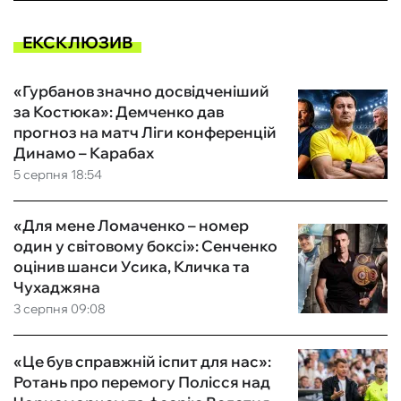
ЕКСКЛЮЗИВ
«Гурбанов значно досвідченіший
за Костюка»: Демченко дав
прогноз на матч Ліги конференцій
Динамо – Карабах
5 серпня 18:54
«Для мене Ломаченко – номер
один у світовому боксі»: Сенченко
оцінив шанси Усика, Кличка та
Чухаджяна
3 серпня 09:08
«Це був справжній іспит для нас»:
Ротань про перемогу Полісся над