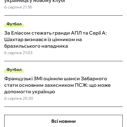
українець у новому клубі
6 серпня 21:18
Футбол
За Еліасом стежать гранди АПЛ та Серії А:
Шахтар визнався із цінником на
бразильського нападника
6 серпня 21:03
Футбол
Французькі ЗМІ оцінили шанси Забарного
стати основним захисником ПСЖ: що може
допомогти українцю
6 серпня 20:30
Всі новини