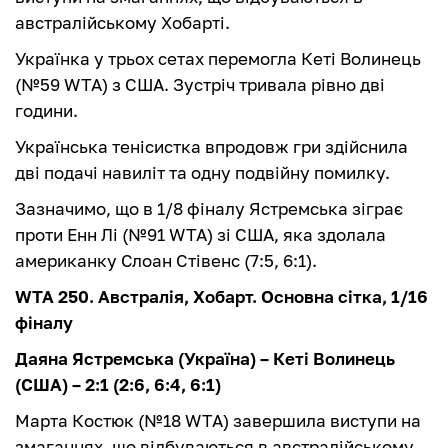
австралійському Хобарті.
Українка у трьох сетах перемогла Кеті Волинець
(№59 WTA) з США. Зустріч тривала рівно дві
години.
Українська тенісистка впродовж гри здійснила
дві подачі навиліт та одну подвійну помилку.
Зазначимо, що в 1/8 фіналу Ястремська зіграє
проти Енн Лі (№91 WTA) зі США, яка здолала
американку Слоан Стівенс (7:5, 6:1).
WTA 250. Австралія, Хобарт. Основна сітка, 1/16
фіналу
Даяна Ястремська (Україна) – Кеті Волинець
(США) – 2:1 (2:6, 6:4, 6:1)
Марта Костюк (№18 WTA) завершила виступи на
змаганнях, що відбуваються в австралійському