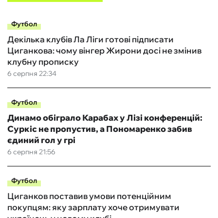
Футбол
Декілька клубів Ла Ліги готові підписати
Циганкова: чому вінгер Жирони досі не змінив
клубну прописку
6 серпня 22:34
Футбол
Динамо обіграло Карабах у Лізі конференцій:
Суркіс не пропустив, а Пономаренко забив
єдиний гол у грі
6 серпня 21:56
Футбол
Циганков поставив умови потенційним
покупцям: яку зарплату хоче отримувати