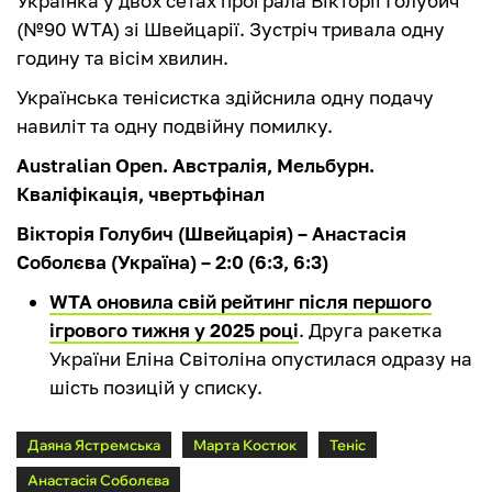
Українка у двох сетах програла Вікторії Голубич
(№90 WTA) зі Швейцарії. Зустріч тривала одну
годину та вісім хвилин.
Українська тенісистка здійснила одну подачу
навиліт та одну подвійну помилку.
Australian Open. Австралія, Мельбурн.
Кваліфікація, чвертьфінал
Вікторія Голубич (Швейцарія) – Анастасія
Соболєва (Україна) – 2:0 (6:3, 6:3)
WTA оновила свій рейтинг після першого
ігрового тижня у 2025 році
. Друга ракетка
України Еліна Світоліна опустилася одразу на
шість позицій у списку.
Даяна Ястремська
Марта Костюк
Теніс
Анастасія Соболєва