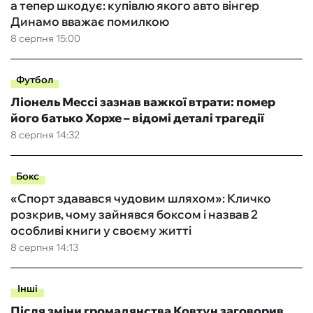
а тепер шкодує: купівлю якого авто вінгер
Динамо вважає помилкою
8 серпня 15:00
Футбол
Ліонель Мессі зазнав важкої втрати: помер
його батько Хорхе – відомі деталі трагедії
8 серпня 14:32
Бокс
«Спорт здавався чудовим шляхом»: Кличко
розкрив, чому зайнявся боксом і назвав 2
особливі книги у своєму житті
8 серпня 14:13
Інші
Після зміни громадянства Ковтун заговорив