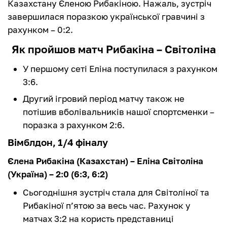
Казахстану Єленою Рибакіною. Нажаль, зустріч
завершилася поразкою української гравчині з
рахунком – 0:2.
Як пройшов матч Рибакіна – Світоліна
У першому сеті Еліна поступилася з рахунком
3:6.
Другий ігровий період матчу також не
потішив вболівальників нашої спортсменки –
поразка з рахунком 2:6.
Вімблдон, 1/4 фіналу
Єлена Рибакіна (Казахстан) – Еліна Світоліна
(Україна) – 2:0 (6:3, 6:2)
Сьогоднішня зустріч стала для Світоліної та
Рибакіної п’ятою за весь час. Рахунок у
матчах 3:2 на користь представниці