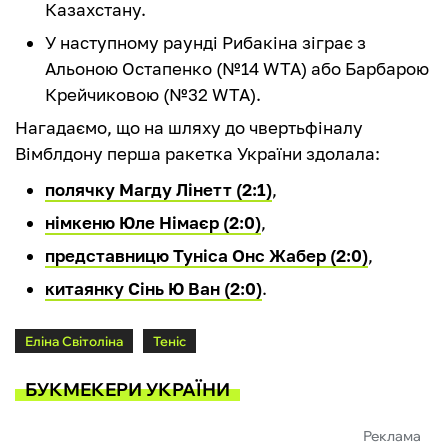
Казахстану.
У наступному раунді Рибакіна зіграє з
Альоною Остапенко (№14 WTA) або Барбарою
Крейчиковою (№32 WTA).
Нагадаємо, що на шляху до чвертьфіналу
Вімблдону перша ракетка України здолала:
полячку Магду Лінетт (2:1)
,
німкеню Юле Німаєр (2:0)
,
представницю Туніса Онс Жабер (2:0)
,
китаянку Сінь Ю Ван (2:0)
.
Еліна Світоліна
Теніс
БУКМЕКЕРИ УКРАЇНИ
Реклама