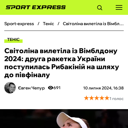
sport-express
теніс
Світоліна вилетіла із Вімблдону 2024: друга ракетка України поступилась Рибакіній на шляху до півфіналу
ФУТБОЛ
ТЕНІС
БАСКЕТБОЛ
Світоліна вилетіла із Вімблдону
2024: друга ракетка України
БОКС
поступилась Рибакіній на шляху
до півфіналу
ХОКЕЙ
Євген Чепур
691
10 липня 2024, 16:38
ТЕНІС
★
★
★
★
★
★
★
★
★
★
1 голос
КІБЕРСПОРТ
ЧС-2026