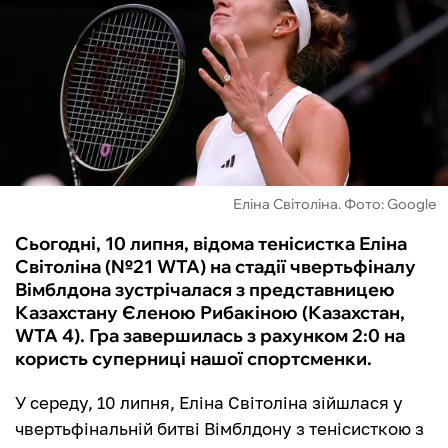
ФУТЗАЛ
ІНШІ
БУКМЕКЕРИ
Еліна Світоліна. Фото: Google
Сьогодні, 10 липня, відома тенісистка Еліна
Світоліна (№21 WTA) на стадії чвертьфіналу
Вімблдона зустрічалася з представницею
Казахстану Єленою Рибакіною (Казахстан,
WTA 4). Гра завершилась з рахунком 2:0 на
користь суперниці нашої спортсменки.
У середу, 10 липня, Еліна Світоліна зійшлася у
чвертьфінальній битві Вімблдону з тенісисткою з