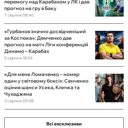
перемогу над Карабахом у ЛК і дав
прогноз на гру в Баку
7 серпня 08:46
«Гурбанов значно досвідченіший
за Костюка»: Демченко дав
прогноз на матч Ліги конференцій
Динамо – Карабах
5 серпня 18:54
«Для мене Ломаченко – номер
один у світовому боксі»: Сенченко
оцінив шанси Усика, Кличка та
Чухаджяна
3 серпня 09:08
Всі ексклюзиви