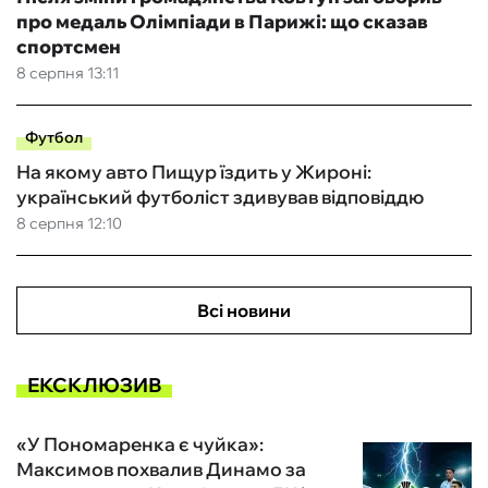
про медаль Олімпіади в Парижі: що сказав
спортсмен
8 серпня 13:11
Футбол
На якому авто Пищур їздить у Жироні:
український футболіст здивував відповіддю
8 серпня 12:10
Всі новини
ЕКСКЛЮЗИВ
«У Пономаренка є чуйка»:
Максимов похвалив Динамо за