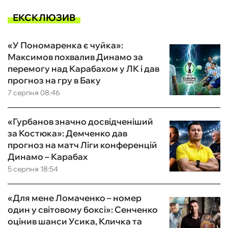
ЕКСКЛЮЗИВ
«У Пономаренка є чуйка»:
Максимов похвалив Динамо за
перемогу над Карабахом у ЛК і дав
прогноз на гру в Баку
7 серпня 08:46
«Гурбанов значно досвідченіший
за Костюка»: Демченко дав
прогноз на матч Ліги конференцій
Динамо – Карабах
5 серпня 18:54
«Для мене Ломаченко – номер
один у світовому боксі»: Сенченко
оцінив шанси Усика, Кличка та