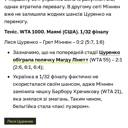
однак втратила перевагу. В другому сеті Міннен
вже не залишила жодних шансів Цуренко на
перемогу.
Теніс. WTA 1000. Маямі (США). 1/32 фіналу
Леся Цуренко – Грет Міннен – 0:2 (5:7, 1:6)
Зазначимо, що на попередній стадії
Цуренко
обіграла полячку Магду Лінетт
(WTA 55) – 2:1
(2:6, 6:1, 6:4);
Українка в 1/32 фіналу фактично не
скористалася своїм шансом, адже Міннен
замінила чешку Барбору Кречикову (WTA 21),
яка знялася зі змагань. Таким чином,
бельгійка стала «лакі лузером».
Леся Цуренко