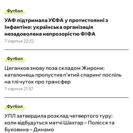
Футбол
УАФ підтримала УЄФА у протистоянні з
Інфантіно: українська організація
незадоволена непрозорістю ФІФА
7 серпня 22:22
Футбол
Циганков знову поза складом Жирони:
каталонець пропустив п'ятий спаринг поспіль
на тлі чуток про трансфер
7 серпня 21:37
Футбол
УПЛ затвердила розклад четвертого туру:
коли відбудуться матчі Шахтар – Полісся та
Буковина – Динамо