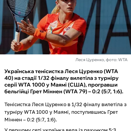
ФУТЗАЛ
ІНШІ
БУКМЕКЕРИ
Леся Цуренко, фото: WTA
Українська тенісистка Леся Цуренко (WTA
40) на стадії 1/32 фіналу вилетіла з турніру
серії WTA 1000 у Маямі (США), програвши
бельгійці Грет Міннен (WTA 79) – 0:2 (5:7, 1:6).
Тенісистка Леся Цуренко в 1/32 фіналу вилетіла з
турніру WTA 1000 у Маямі, поступившись Грет
Міннен – 0:2 (5:7, 1:6).
У першому сеті українка вела із рахунком 5:3,