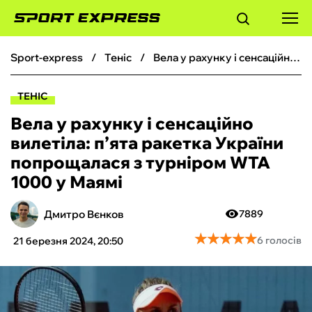
sport-express
теніс
Вела у рахунку і сенсаційно вилетіла: п’ята ракетка України попрощалася з турніром WTA 1000 у Маямі
ФУТБОЛ
ТЕНІС
БАСКЕТБОЛ
Вела у рахунку і сенсаційно
вилетіла: п’ята ракетка України
БОКС
попрощалася з турніром WTA
1000 у Маямі
ХОКЕЙ
Дмитро Вєнков
7889
ТЕНІС
★
★
★
★
★
★
★
★
★
★
6 голосів
21 березня 2024, 20:50
КІБЕРСПОРТ
ЧС-2026