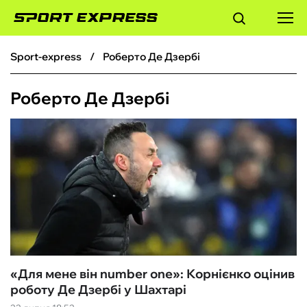
sport-express
Роберто Де Дзербі
ФУТБОЛ
Роберто Де Дзербі
БАСКЕТБОЛ
БОКС
ХОКЕЙ
ТЕНІС
КІБЕРСПОРТ
«Для мене він number one»: Корнієнко оцінив
роботу Де Дзербі у Шахтарі
ЧС-2026