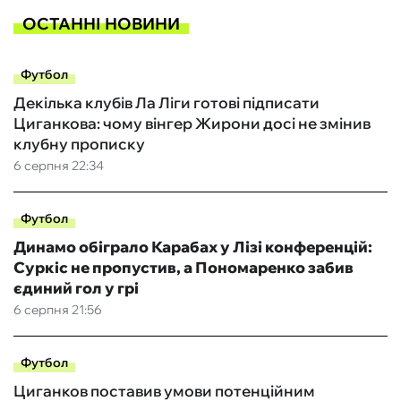
ОСТАННІ НОВИНИ
Футбол
Декілька клубів Ла Ліги готові підписати
Циганкова: чому вінгер Жирони досі не змінив
клубну прописку
6 серпня 22:34
Футбол
Динамо обіграло Карабах у Лізі конференцій:
Суркіс не пропустив, а Пономаренко забив
єдиний гол у грі
6 серпня 21:56
Футбол
Циганков поставив умови потенційним