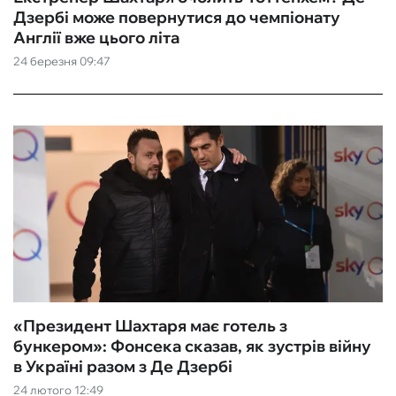
Дзербі може повернутися до чемпіонату
Англії вже цього літа
24 березня 09:47
«Президент Шахтаря має готель з
бункером»: Фонсека сказав, як зустрів війну
в Україні разом з Де Дзербі
24 лютого 12:49