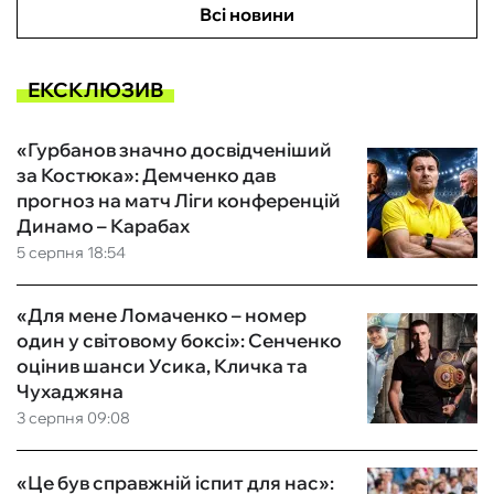
Всі новини
ЕКСКЛЮЗИВ
«Гурбанов значно досвідченіший
за Костюка»: Демченко дав
прогноз на матч Ліги конференцій
Динамо – Карабах
5 серпня 18:54
«Для мене Ломаченко – номер
один у світовому боксі»: Сенченко
оцінив шанси Усика, Кличка та
Чухаджяна
3 серпня 09:08
«Це був справжній іспит для нас»: