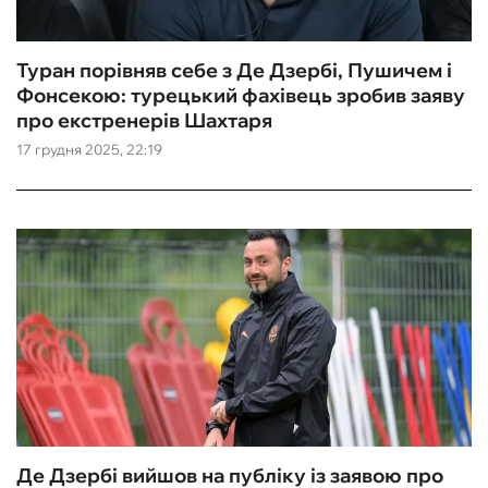
Туран порівняв себе з Де Дзербі, Пушичем і
Фонсекою: турецький фахівець зробив заяву
про екстренерів Шахтаря
17 грудня 2025, 22:19
Де Дзербі вийшов на публіку із заявою про