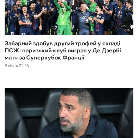
Забарний здобув другий трофей у складі
ПСЖ: паризький клуб виграв у Де Дзербі
матч за Суперкубок Франції
8 січня 22:15