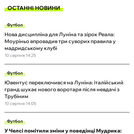
ОСТАННІ НОВИНИ
Футбол
Нова дисципліна для Луніна та зірок Реала:
Моуріньо впровадив три суворих правила у
мадридському клубі
10 серпня 14:25
Футбол
Ювентус переключився на Луніна: італійський
гранд шукає нового воротаря після невдачі з
Трубіним
10 серпня 14:05
Футбол
У Челсі помітили зміни у поведінці Мудрика: