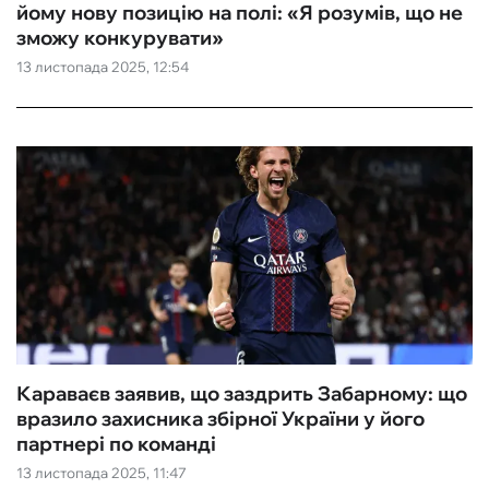
йому нову позицію на полі: «Я розумів, що не
зможу конкурувати»
13 листопада 2025, 12:54
Караваєв заявив, що заздрить Забарному: що
вразило захисника збірної України у його
партнері по команді
13 листопада 2025, 11:47