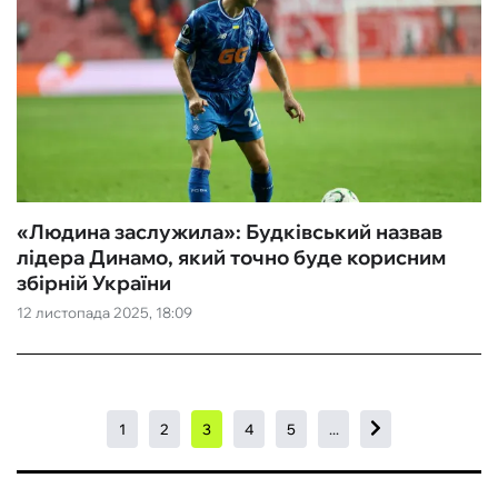
«Людина заслужила»: Будківський назвав
лідера Динамо, який точно буде корисним
збірній України
12 листопада 2025, 18:09
1
2
3
4
5
...