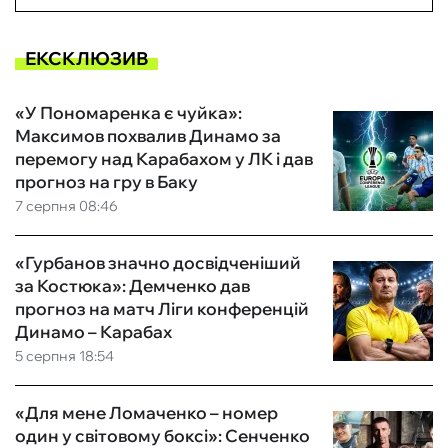
ЕКСКЛЮЗИВ
«У Пономаренка є чуйка»:
Максимов похвалив Динамо за
перемогу над Карабахом у ЛК і дав
прогноз на гру в Баку
7 серпня 08:46
«Гурбанов значно досвідченіший
за Костюка»: Демченко дав
прогноз на матч Ліги конференцій
Динамо – Карабах
5 серпня 18:54
«Для мене Ломаченко – номер
один у світовому боксі»: Сенченко