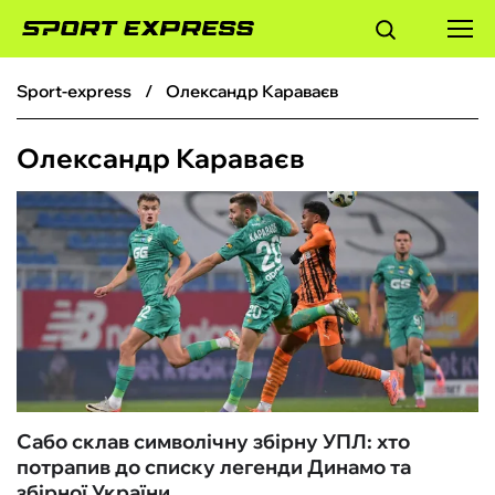
sport-express
Олександр Караваєв
ФУТБОЛ
Олександр Караваєв
БАСКЕТБОЛ
БОКС
ХОКЕЙ
ТЕНІС
КІБЕРСПОРТ
Сабо склав символічну збірну УПЛ: хто
потрапив до списку легенди Динамо та
ЧС-2026
збірної України