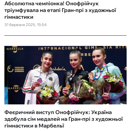
Абсолютна чемпіонка! Онофрійчук
тріумфувала на етапі Гран-прі з художньої
гімнастики
31 березня 2025, 15:54
Феєричний виступ Онофрійчук: Україна
здобула сім медалей на Гран-прі з художньої
гімнастики в Марбельї