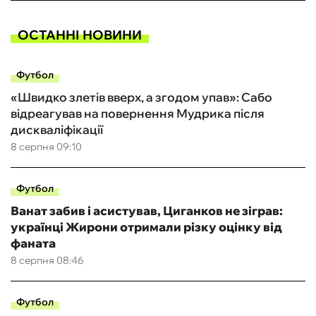
ОСТАННІ НОВИНИ
Футбол
«Швидко злетів вверх, а згодом упав»: Сабо
відреагував на повернення Мудрика після
дискваліфікації
8 серпня 09:10
Футбол
Ванат забив і асистував, Циганков не зіграв:
українці Жирони отримали різку оцінку від
фаната
8 серпня 08:46
Футбол