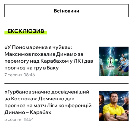
Всі новини
ЕКСКЛЮЗИВ
«У Пономаренка є чуйка»:
Максимов похвалив Динамо за
перемогу над Карабахом у ЛК і дав
прогноз на гру в Баку
7 серпня 08:46
«Гурбанов значно досвідченіший
за Костюка»: Демченко дав
прогноз на матч Ліги конференцій
Динамо – Карабах
5 серпня 18:54