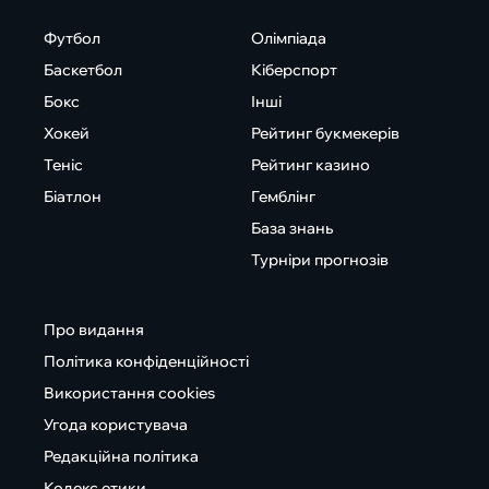
Футбол
Олімпіада
Баскетбол
Кіберспорт
Бокс
Інші
Хокей
Рейтинг букмекерів
Теніс
Рейтинг казино
Біатлон
Гемблінг
База знань
Турніри прогнозів
Про видання
Політика конфіденційності
Використання cookies
Угода користувача
Редакційна політика
Кодекс етики