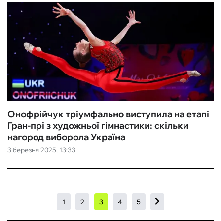
Онофрійчук тріумфально виступила на етапі
Гран-прі з художньої гімнастики: скільки
нагород виборола Україна
3 березня 2025, 13:33
1
2
3
4
5