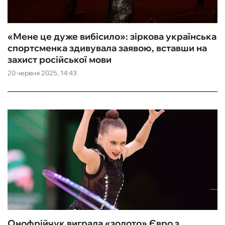
«Мене це дуже вибісило‎»: зіркова українська
спортсменка здивувала заявою, вставши на
захист російської мови
20 червня 2025, 14:43
Онофрійчук виграла «золото» Євро з