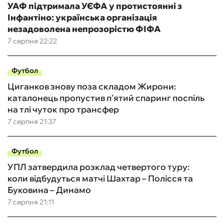
УАФ підтримала УЄФА у протистоянні з
Інфантіно: українська організація
незадоволена непрозорістю ФІФА
7 серпня 22:22
Футбол
Циганков знову поза складом Жирони:
каталонець пропустив п'ятий спаринг поспіль
на тлі чуток про трансфер
7 серпня 21:37
Футбол
УПЛ затвердила розклад четвертого туру:
коли відбудуться матчі Шахтар – Полісся та
Буковина – Динамо
7 серпня 21:11