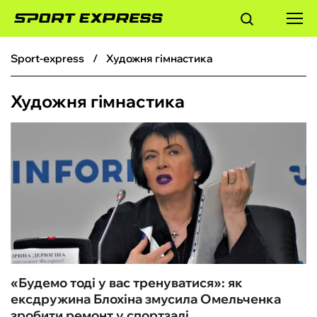
sport-express
Художня гімнастика
ФУТБОЛ
Художня гімнастика
БАСКЕТБОЛ
БОКС
ХОКЕЙ
ТЕНІС
КІБЕРСПОРТ
«Будемо тоді у вас тренуватися‎»: як
ексдружина Блохіна змусила Омельченка
ЧС-2026
зробити ремонт у спортзалі