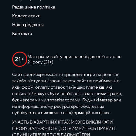
Редакційна політика
Кодекс етики
Наша редакція
Контакти
Матеріали сайту призначені для осіб старше
21+
21 року (21+)
Сайт sport-express.ua не проводить ігри на реальні
та/або віртуальні гроші, також сайт не приймає ні в
якій формі оплату ставок та/інших платежів, які
пов’язані/можуть бути пов’язані з азартними іграми,
букмекерами чи тоталізаторами. Будь-які матеріали
на інформаційному ресурсі sport-express.ua
публікуються виключно в інформаційних цілях.
УЧАСТЬ В АЗАРТНИХ ІГРАХ МОЖЕ ВИКЛИКАТИ
ІГРОВУ ЗАЛЕЖНІСТЬ. ДОТРИМУЙТЕСЬ ПРАВИЛ
(ПРИНЦИПІВ) ВІДПОВІДАЛЬНОЇ ГРИ.