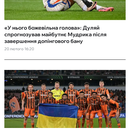
«У нього божевільна голова»: Дуляй
спрогнозував майбутнє Мудрика після
завершення допінгового бану
20 лютого 16:20