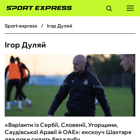
sport-express
Ігор Дуляй
ФУТБОЛ
Ігор Дуляй
БАСКЕТБОЛ
БОКС
ХОКЕЙ
ТЕНІС
КІБЕРСПОРТ
«Варіанти із Сербії, Словенії, Угорщини,
Саудівської Аравії й ОАЕ»: екскоуч Шахтаря
ЧС-2026
два роки сидить без клубу