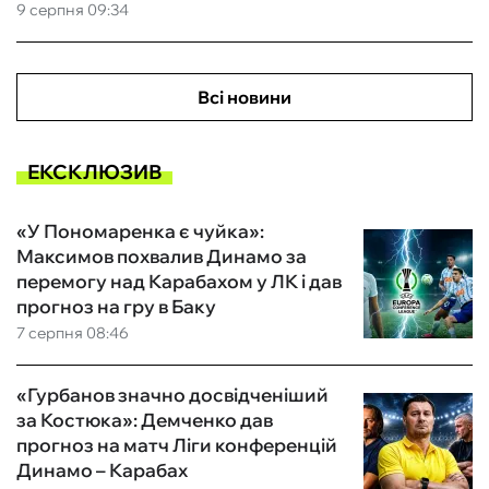
9 серпня 09:34
Всі новини
ЕКСКЛЮЗИВ
«У Пономаренка є чуйка»:
Максимов похвалив Динамо за
перемогу над Карабахом у ЛК і дав
прогноз на гру в Баку
7 серпня 08:46
«Гурбанов значно досвідченіший
за Костюка»: Демченко дав
прогноз на матч Ліги конференцій
Динамо – Карабах