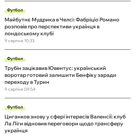
Футбол
Майбутнє Мудрика в Челсі: Фабріціо Романо
розповів про перспективи українця в
лондоському клубі
9 серпня 10:33
Футбол
Трубін зацікавив Ювентус: український
воротар готовий залишити Бенфіку заради
переходу в Турин
9 серпня 09:54
Футбол
Циганков знову у сфері інтересів Валенсії: клуб
Ла Ліги відновив переговори щодо трансферу
українця