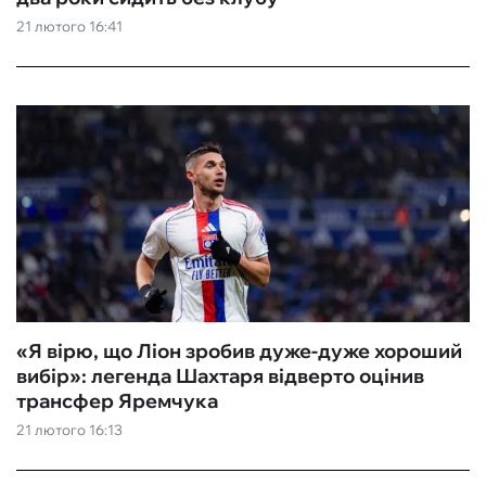
21 лютого 16:41
ФУТЗАЛ
ІНШІ
БУКМЕКЕРИ
«Я вірю, що Ліон зробив дуже-дуже хороший
вибір»: легенда Шахтаря відверто оцінив
трансфер Яремчука
21 лютого 16:13