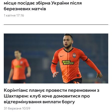
місце посідає збірна України після
березневих матчів
1 квітня 17:16
Корінтіанс планує провести перемовини з
Шахтарем: клуб хоче домовитися про
відтермінування виплати боргу
31 березня 10:59