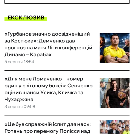
ЕКСКЛЮЗИВ
«Гурбанов значно досвідченіший
за Костюка»: Демченко дав
прогноз на матч Ліги конференцій
Динамо – Карабах
5 серпня 18:54
«Для мене Ломаченко – номер
один у світовому боксі»: Сенченко
оцінив шанси Усика, Кличка та
Чухаджяна
3 серпня 09:08
«Це був справжній іспит для нас»:
Ротань про перемогу Полісся над