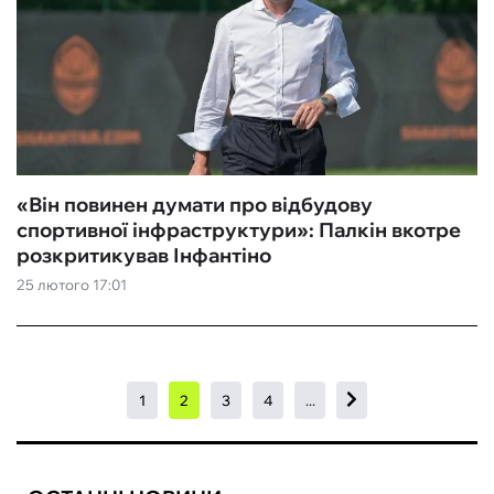
«Він повинен думати про відбудову
спортивної інфраструктури»: Палкін вкотре
розкритикував Інфантіно
25 лютого 17:01
1
2
3
4
...