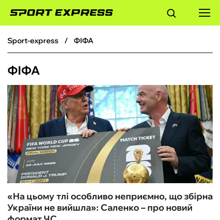
sport-express
ФІФА
ФУТБОЛ
ФІФА
БАСКЕТБОЛ
БОКС
ХОКЕЙ
ТЕНІС
КІБЕРСПОРТ
«На цьому тлі особливо неприємно, що збірна
України не вийшла»: Саленко – про новий
ЧС-2026
формат ЧС