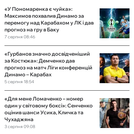
«У Пономаренка є чуйка»:
Максимов похвалив Динамо за
перемогу над Карабахом у ЛК і дав
прогноз на гру в Баку
7 серпня 08:46
«Гурбанов значно досвідченіший
за Костюка»: Демченко дав
прогноз на матч Ліги конференцій
Динамо – Карабах
5 серпня 18:54
«Для мене Ломаченко – номер
один у світовому боксі»: Сенченко
оцінив шанси Усика, Кличка та
Чухаджяна
3 серпня 09:08