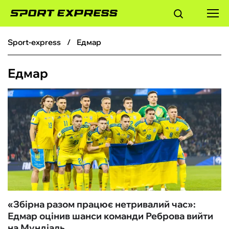
sport-express
Едмар
ФУТБОЛ
Едмар
БАСКЕТБОЛ
БОКС
ХОКЕЙ
ТЕНІС
КІБЕРСПОРТ
«Збірна разом працює нетривалий час»:
Едмар оцінив шанси команди Реброва вийти
ЧС-2026
на Мундіаль