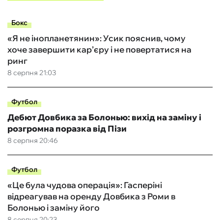
Бокс
«Я не інопланетянин»: Усик пояснив, чому
хоче завершити кар’єру і не повертатися на
ринг
8 серпня 21:03
Футбол
Дебют Довбика за Болонью: вихід на заміну і
розгромна поразка від Пізи
8 серпня 20:46
Футбол
«Це була чудова операція»: Гасперіні
відреагував на оренду Довбика з Роми в
Болонью і заміну його
8 серпня 20:23