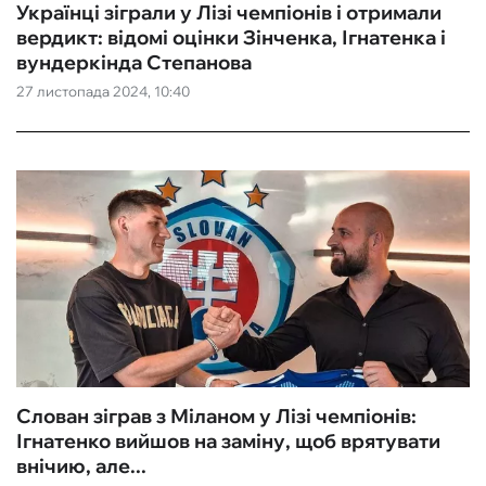
Українці зіграли у Лізі чемпіонів і отримали
вердикт: відомі оцінки Зінченка, Ігнатенка і
вундеркінда Степанова
27 листопада 2024, 10:40
Слован зіграв з Міланом у Лізі чемпіонів:
Ігнатенко вийшов на заміну, щоб врятувати
внічию, але...