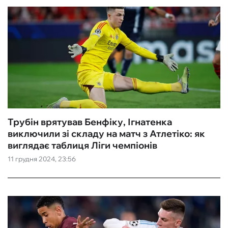
Трубін врятував Бенфіку, Ігнатенка
виключили зі складу на матч з Атлетіко: як
виглядає таблиця Ліги чемпіонів
11 грудня 2024, 23:56