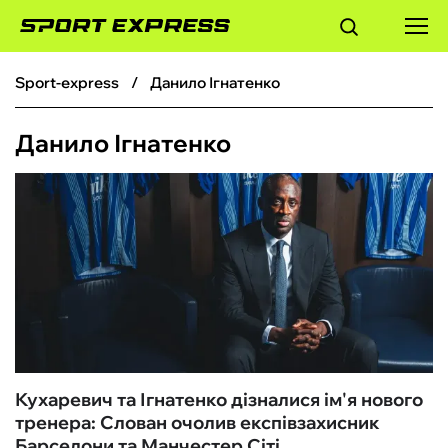
sport-express
Данило Ігнатенко
ФУТБОЛ
Данило Ігнатенко
БАСКЕТБОЛ
БОКС
ХОКЕЙ
ТЕНІС
КІБЕРСПОРТ
Кухаревич та Ігнатенко дізналися ім'я нового
тренера: Слован очолив експівзахисник
ЧС-2026
Барселони та Манчестер Сіті