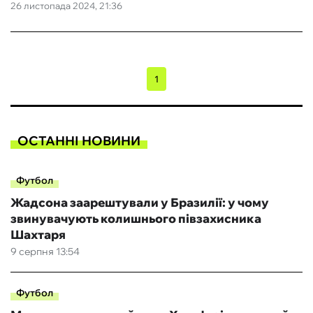
26 листопада 2024, 21:36
1
ОСТАННІ НОВИНИ
Футбол
Жадсона заарештували у Бразилії: у чому
звинувачують колишнього півзахисника
Шахтаря
9 серпня 13:54
Футбол