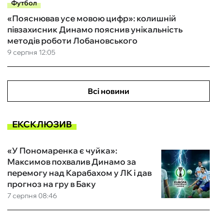
Футбол
«Пояснював усе мовою цифр»: колишній
півзахисник Динамо пояснив унікальність
методів роботи Лобановського
9 серпня 12:05
Всі новини
ЕКСКЛЮЗИВ
«У Пономаренка є чуйка»:
Максимов похвалив Динамо за
перемогу над Карабахом у ЛК і дав
прогноз на гру в Баку
7 серпня 08:46