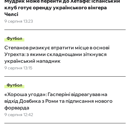
Мудрик може перейти до Хетафе: іспанський
клуб готує оренду українського вінгера
Челсі
9 серпня 13:23
Футбол
Степанов ризикує втратити місце в основі
Утрехта: з якими складнощами зіткнувся
український нападник
9 серпня 13:15
Футбол
«Хороша угода»: Гасперіні відреагував на
відхід Довбика з Роми та підписання нового
форварда
9 серпня 12:42