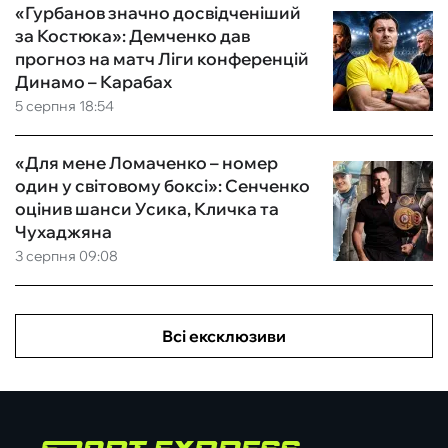
«Гурбанов значно досвідченіший
за Костюка»: Демченко дав
прогноз на матч Ліги конференцій
Динамо – Карабах
5 серпня 18:54
«Для мене Ломаченко – номер
один у світовому боксі»: Сенченко
оцінив шанси Усика, Кличка та
Чухаджяна
3 серпня 09:08
Всі ексклюзиви