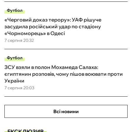
Футбол
«Черговий доказ терору»: УАФ рішуче
засудила російський удар по стадіону
«Чорноморець» в Одесі
7 серпня 20:32
Футбол
ЗСУ взяли в полон Мохамеда Салаха:
єгиптянин розповів, чому пішов воювати проти
України
7 серпня 20:03
Всі новини
ЕКСКЛЮЗИВ