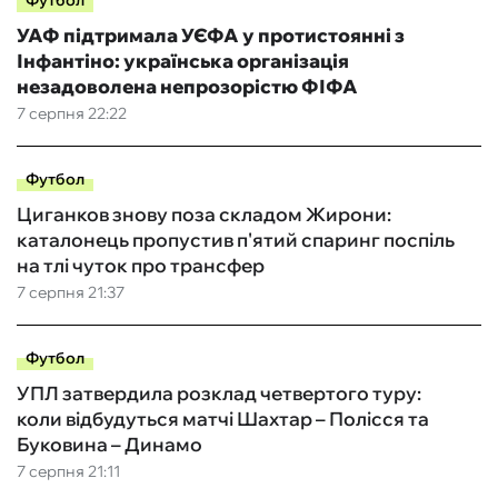
Футбол
УАФ підтримала УЄФА у протистоянні з
Інфантіно: українська організація
незадоволена непрозорістю ФІФА
7 серпня 22:22
Футбол
Циганков знову поза складом Жирони:
каталонець пропустив п'ятий спаринг поспіль
на тлі чуток про трансфер
7 серпня 21:37
Футбол
УПЛ затвердила розклад четвертого туру:
коли відбудуться матчі Шахтар – Полісся та
Буковина – Динамо
7 серпня 21:11