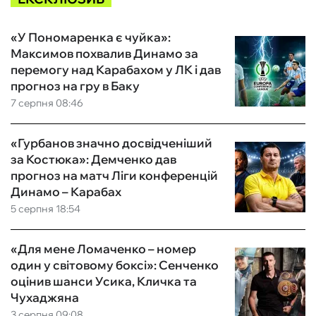
«У Пономаренка є чуйка»:
Максимов похвалив Динамо за
перемогу над Карабахом у ЛК і дав
прогноз на гру в Баку
7 серпня 08:46
«Гурбанов значно досвідченіший
за Костюка»: Демченко дав
прогноз на матч Ліги конференцій
Динамо – Карабах
5 серпня 18:54
«Для мене Ломаченко – номер
один у світовому боксі»: Сенченко
оцінив шанси Усика, Кличка та
Чухаджяна
3 серпня 09:08