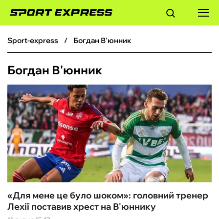
sport-express
Богдан В'юнник
ФУТБОЛ
Богдан В'юнник
БАСКЕТБОЛ
БОКС
ХОКЕЙ
ТЕНІС
КІБЕРСПОРТ
«Для мене це було шоком»: головний тренер
Лехії поставив хрест на В'юннику
ЧС-2026