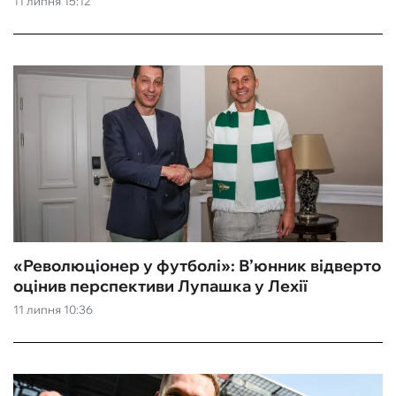
11 липня 15:12
ФУТЗАЛ
ІНШІ
БУКМЕКЕРИ
«Революціонер у футболі»: В’юнник відверто
оцінив перспективи Лупашка у Лехії
11 липня 10:36