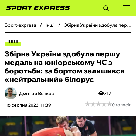
sport-express
інші
Збірна України здобула першу медаль на юніорському ЧС з боротьби: за бортом залишився «нейтральний» білорус
ФУТБОЛ
ІНШІ
БАСКЕТБОЛ
Збірна України здобула першу
медаль на юніорському ЧС з
БОКС
боротьби: за бортом залишився
«нейтральний» білорус
ХОКЕЙ
Дмитро Вєнков
717
ТЕНІС
★
★
★
★
★
★
★
★
★
★
0 голосів
16 серпня 2023, 11:39
КІБЕРСПОРТ
ЧС-2026