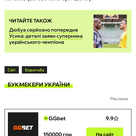
ЧИТАЙТЕ ТАКОЖ
Дюбуа серйозно попередив
Усика: деталі заяви суперника
українського чемпіона
Світ
Боротьба
БУКМЕКЕРИ УКРАЇНИ
Реклама
GGbet
9.9
150000 грн
На сайт