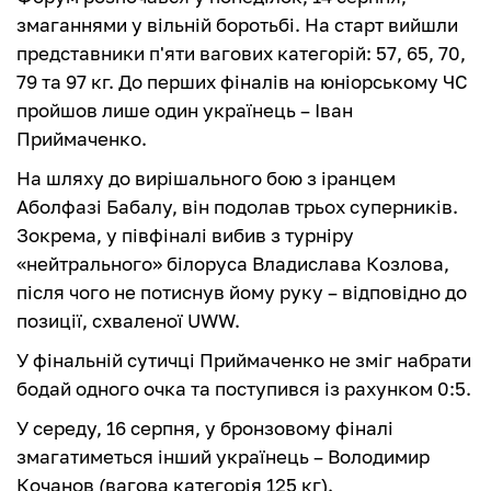
змаганнями у вільній боротьбі. На старт вийшли
представники п'яти вагових категорій: 57, 65, 70,
79 та 97 кг. До перших фіналів на юніорському ЧС
пройшов лише один українець – Іван
Приймаченко.
На шляху до вирішального бою з іранцем
Аболфазі Бабалу, він подолав трьох суперників.
Зокрема, у півфіналі вибив з турніру
«нейтрального» білоруса Владислава Козлова,
після чого не потиснув йому руку – відповідно до
позиції, схваленої UWW.
У фінальній сутичці Приймаченко не зміг набрати
бодай одного очка та поступився із рахунком 0:5.
У середу, 16 серпня, у бронзовому фіналі
змагатиметься інший українець – Володимир
Кочанов (вагова категорія 125 кг).