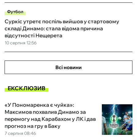
Футбол
Суркіс утретє поспіль вийшов у стартовому
складі Динамо: стала відома причина
відсутності Нещерета
10 серпня 12:56
Всі новини
ЕКСКЛЮЗИВ
«У Пономаренка є чуйка»:
Максимов похвалив Динамо за
перемогу над Карабахом у ЛК і дав
прогноз на гру в Баку
7 серпня 08:46