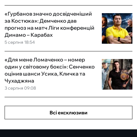
«Гурбанов значно досвідченіший
за Костюка»: Демченко дав
прогноз на матч Ліги конференцій
Динамо – Карабах
5 серпня 18:54
«Для мене Ломаченко – номер
один у світовому боксі»: Сенченко
оцінив шанси Усика, Кличка та
Чухаджяна
3 серпня 09:08
Всі ексклюзиви