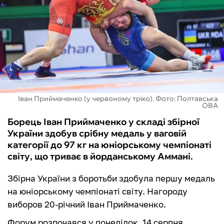
ФУТЗАЛ
ІНШІ
БУКМЕКЕРИ
Іван Приймаченко (у червоному тріко). Фото: Полтавська
ОВА
Борець Іван Приймаченко у складі збірної
України здобув срібну медаль у ваговій
категорії до 97 кг на юніорському чемпіонаті
світу, що триває в йорданському Аммані.
Збірна України з боротьби здобула першу медаль
на юніорському чемпіонаті світу. Нагороду
виборов 20-річний Іван Приймаченко.
Форум розпочався у понеділок, 14 серпня,