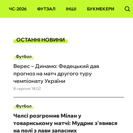
ЧС-2026
ФУТЗАЛ
ІНШІ
БУКМЕКЕРИ
ОСТАННІ НОВИНИ
Футбол
Верес – Динамо: Федецький дав
прогноз на матч другого туру
чемпіонату України
8 серпня 18:02
Футбол
Челсі розгромив Мілан у
товариському матчі: Мудрик з'явився
на полі з лави запасних