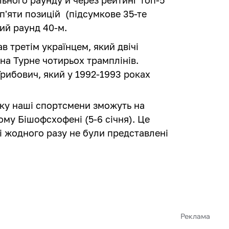
п'яти позицій (підсумкове 35-те
ий раунд 40-м.
в третім українцем, який двічі
на Турне чотирьох трамплінів.
рибович, який у 1992-1993 роках
ку наші спортсмени зможуть на
ому Бішофсхофені (5-6 січня). Це
і жодного разу не були представлені
Реклама