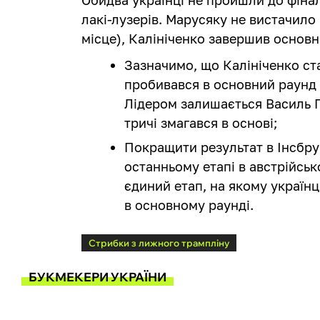
лакі-лузерів. Марусяку не вистачило 
місце), Калініченко завершив основн
Зазначимо, що Калініченко ста
пробивався в основний раунд 
Лідером залишається Василь Г
тричі змагався в основі;
Покращити результат в Інсбру
останньому етапі в австрійськ
єдиний етап, на якому українц
в основному раунді.
Стрибки з лижного трампліну
БУКМЕКЕРИ УКРАЇНИ