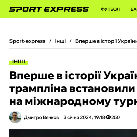
ФУТБОЛ
БА
sport-express
інші
ІНШІ
Вперше в історії Украї
трампліна встановили
на міжнародному турн
Дмитро Вєнков
3 січня 2024, 19:18
250