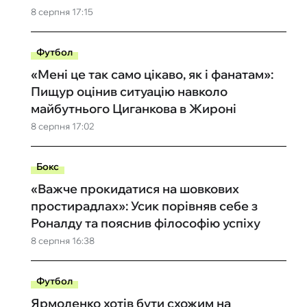
8 серпня 17:15
Футбол
«Мені це так само цікаво, як і фанатам»:
Пищур оцінив ситуацію навколо
майбутнього Циганкова в Жироні
8 серпня 17:02
Бокс
«Важче прокидатися на шовкових
простирадлах»: Усик порівняв себе з
Роналду та пояснив філософію успіху
8 серпня 16:38
Футбол
Ярмоленко хотів бути схожим на