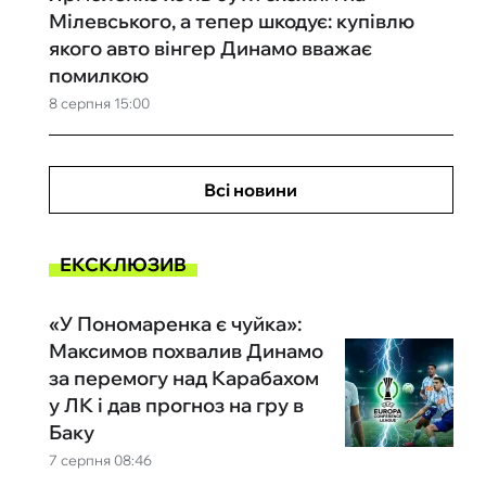
Мілевського, а тепер шкодує: купівлю
якого авто вінгер Динамо вважає
помилкою
8 серпня 15:00
Всі новини
ЕКСКЛЮЗИВ
«У Пономаренка є чуйка»:
Максимов похвалив Динамо
за перемогу над Карабахом
у ЛК і дав прогноз на гру в
Баку
7 серпня 08:46