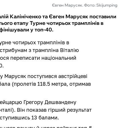
Євген Марусяк. Фото: Skijumping
алій Калініченко та Євген Марусяк поставили
ього етапу Турне чотирьох трамплінів в
фінішували у топ-40.
урне чотирьох трамплінів в
стрибунам з трампліна Віталію
лося переписати національний
0.
ду Марусяк поступився австрійцеві
бала (пролетів 118.5 метра, отримав
швейцарцю Грегору Дешвандену
нталі). Він показав гірший результат
поступившись 13 балами.
ьного раунду й через рейтинг топ-5