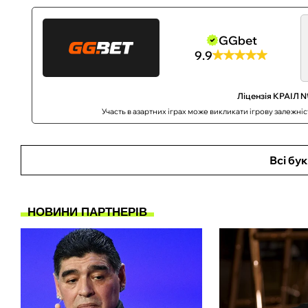
GGbet
9.9
Ліцензія КРАІЛ №
Участь в азартних іграх може викликати ігрову залежні
Всі бу