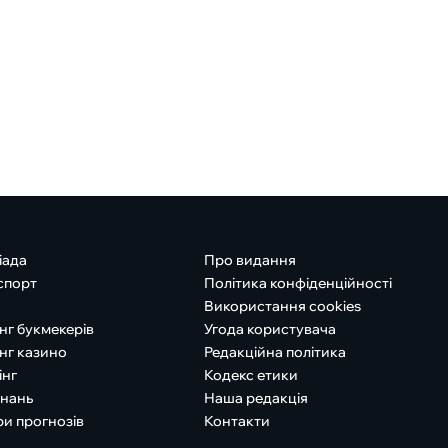
іада
Про видання
спорт
Політика конфіденційності
Використання cookies
нг букмекерів
Угода користувача
нг казино
Редакційна політика
інг
Кодекс етики
знань
Наша редакція
ри прогнозів
Контакти