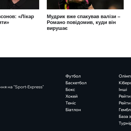
Футбол
Олімп
Баскетбол
Кібер
ня на "Sport-Express"
Бокс
Інші
Хокей
Рейти
Теніс
Рейти
Біатлон
Гембл
База 
Турні