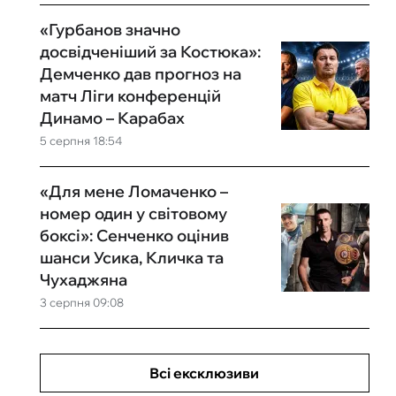
«Гурбанов значно
досвідченіший за Костюка»:
Демченко дав прогноз на
матч Ліги конференцій
Динамо – Карабах
5 серпня 18:54
«Для мене Ломаченко –
номер один у світовому
боксі»: Сенченко оцінив
шанси Усика, Кличка та
Чухаджяна
3 серпня 09:08
Всі ексклюзиви