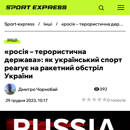
sport-express
інші
«росія – терористична держава»: як український спорт реагує на ракетний обстріл України
ФУТБОЛ
ІНШІ
БАСКЕТБОЛ
«росія – терористична
держава»: як український спорт
БОКС
реагує на ракетний обстріл
України
ХОКЕЙ
Дмитро Чорнобай
392
ТЕНІС
★
★
★
★
★
★
★
★
★
★
0 голосів
29 грудня 2023, 10:17
КІБЕРСПОРТ
ЧС-2026