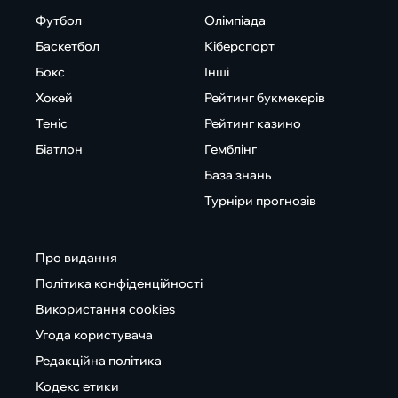
Футбол
Олімпіада
Баскетбол
Кіберспорт
Бокс
Інші
Хокей
Рейтинг букмекерів
Теніс
Рейтинг казино
Біатлон
Гемблінг
База знань
Турніри прогнозів
Про видання
Політика конфіденційності
Використання cookies
Угода користувача
Редакційна політика
Кодекс етики