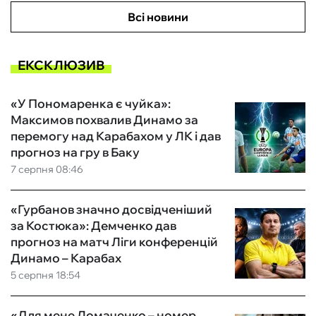
Всі новини
ЕКСКЛЮЗИВ
«У Пономаренка є чуйка»:
Максимов похвалив Динамо за
перемогу над Карабахом у ЛК і дав
прогноз на гру в Баку
7 серпня 08:46
«Гурбанов значно досвідченіший
за Костюка»: Демченко дав
прогноз на матч Ліги конференцій
Динамо – Карабах
5 серпня 18:54
«Для мене Ломаченко – номер