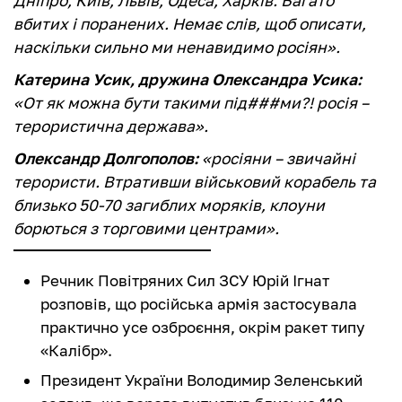
Дніпро, Київ, Львів, Одеса, Харків. Багато
вбитих і поранених. Немає слів, щоб описати,
наскільки сильно ми ненавидимо росіян».
Катерина Усик, дружина Олександра Усика:
«От як можна бути такими під###ми?! росія –
терористична держава».
Олександр Долгополов:
«росіяни – звичайні
терористи. Втративши військовий корабель та
близько 50-70 загиблих моряків, клоуни
борються з торговими центрами».
Речник Повітряних Сил ЗСУ Юрій Ігнат
розповів, що російська армія застосувала
практично усе озброєння, окрім ракет типу
«Калібр».
Президент України Володимир Зеленський