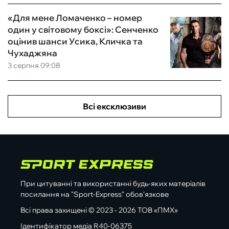
«Для мене Ломаченко – номер
один у світовому боксі»: Сенченко
оцінив шанси Усика, Кличка та
Чухаджяна
3 серпня 09:08
Всі ексклюзиви
При цитуванні та використанні будь-яких матеріалів
посилання на "Sport-Express" обов'язкове
Всі права захищені © 2023 - 2026 ТОВ «ПМХ»
Ідентифікатор медіа R40-06375