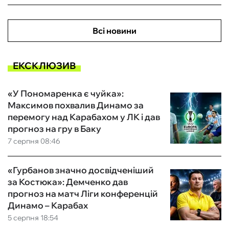
Всі новини
ЕКСКЛЮЗИВ
«У Пономаренка є чуйка»:
Максимов похвалив Динамо за
перемогу над Карабахом у ЛК і дав
прогноз на гру в Баку
7 серпня 08:46
«Гурбанов значно досвідченіший
за Костюка»: Демченко дав
прогноз на матч Ліги конференцій
Динамо – Карабах
5 серпня 18:54