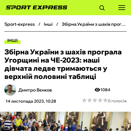
sport-express
інші
Збірна України з шахів програла Угорщині на ЧЕ-2023: наші дівчата ледве тримаються у верхній половині таблиці
ФУТБОЛ
ІНШІ
БАСКЕТБОЛ
Збірна України з шахів програла
Угорщині на ЧЕ-2023: наші
БОКС
дівчата ледве тримаються у
верхній половині таблиці
ХОКЕЙ
Дмитро Вєнков
1084
ТЕНІС
★
★
★
★
★
★
★
★
★
★
0 голосів
14 листопада 2023, 10:28
КІБЕРСПОРТ
ЧС-2026