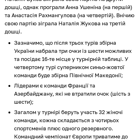
дошці, однак програли Анна Ушеніна (на першій)
та Анастасія Рахмангулова (на четвертій). Внічию
свою партію зіграла Наталія Жукова на третій
дошці.
Зазначимо, що після трьох турів збірна
України набрала три очки із шести можливих
та посідає 16-те місце у турнірній таблиці. У
четвертому турі суперником синьо-жовтої
команди буде збірна Північної Македонії;
Лідерами є команди Франції та
Азербайджану, які не втратили очок (шість з
шести);
Загалом у турнірі беруть участь 32 жіночі
команди, кожна складається з чотирьох
спортсменів плюс одного резервного.
Командний чемпіонат Європи триватиме до