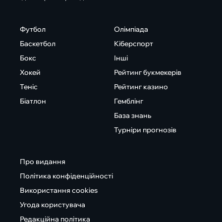
Футбол
Олімпіада
Баскетбол
Кіберспорт
Бокс
Інші
Хокей
Рейтинг букмекерів
Теніс
Рейтинг казино
Біатлон
Гемблінг
База знань
Турніри прогнозів
Про видання
Політика конфіденційності
Використання cookies
Угода користувача
Редакційна політика