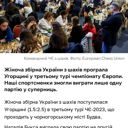
ФУТЗАЛ
ІНШІ
БУКМЕКЕРИ
Командний ЧЄ з шахів. Фото: European Chess Union
Жіноча збірна України з шахів програла
Угорщині у третьому турі чемпіонату Європи.
Наші спортсменки змогли виграти лише одну
партію у суперниць.
Жіноча збірна України з шахів поступилася
Угорщині (1.5:2.5) в третьому турі ЧЄ-2023, що
проходить у чорногорському місті Будва.
Наталія Букса виграла свою партію на другій